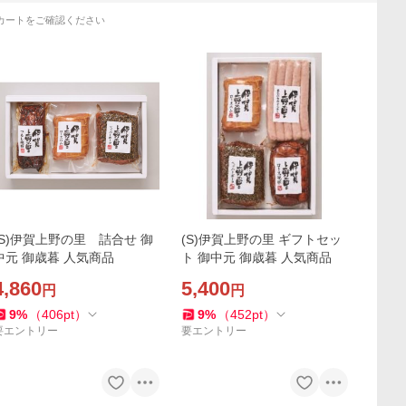
カートをご確認ください
(S)伊賀上野の里 詰合せ 御
(S)伊賀上野の里 ギフトセッ
中元 御歳暮 人気商品
ト 御中元 御歳暮 人気商品
4,860
5,400
円
円
9
%
（
406
pt
）
9
%
（
452
pt
）
要エントリー
要エントリー