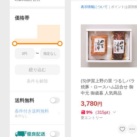
表示情報について
｜ポイントは原則
価格帯
〜
絞り込む
(S)伊賀上野の里 つるしバラ
条件を解除
焼豚・ロースハム詰合せ 御
中元 御歳暮 人気商品
送料無料
3,780
円
条件付き送料無料
9
%
（
315
pt
）
条件なし
要エントリー