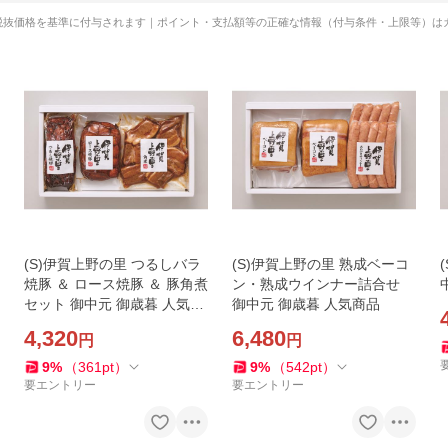
税抜価格を基準に付与されます｜ポイント・支払額等の正確な情報（付与条件・上限等）は
(S)伊賀上野の里 つるしバラ
(S)伊賀上野の里 熟成ベーコ
焼豚 ＆ ロース焼豚 ＆ 豚角煮
ン・熟成ウインナー詰合せ
セット 御中元 御歳暮 人気商
御中元 御歳暮 人気商品
品
4,320
6,480
円
円
9
%
（
361
pt
）
9
%
（
542
pt
）
要エントリー
要エントリー