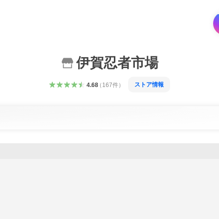
伊賀忍者市場
ストア情報
4.68
（
167
件
）