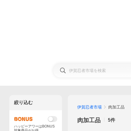
絞り込む
伊賀忍者市場
肉加工品
肉加工品
5
件
ハッピーアワーはBONUS
対象商品がお得