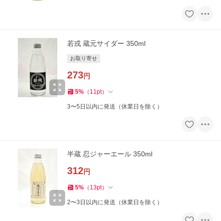
若戎 蔵元サイダー 350ml
お取り寄せ
273
円
5
%
（
11
pt
）
3〜5日以内に発送（休業日を除く）
半蔵 忍ジャーエール 350ml
312
円
5
%
（
13
pt
）
2〜3日以内に発送（休業日を除く）