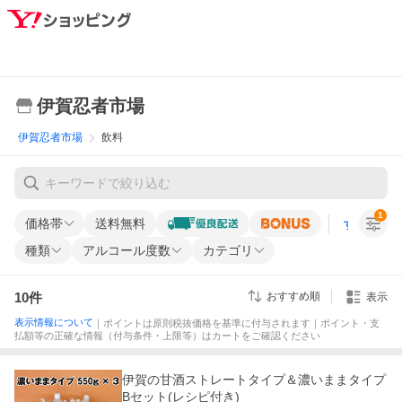
伊賀忍者市場
伊賀忍者市場
飲料
1
価格帯
送料無料
すべての条
種類
アルコール度数
カテゴリ
10
件
おすすめ順
表示
表示情報について
｜ポイントは原則税抜価格を基準に付与されます｜ポイント・支
払額等の正確な情報（付与条件・上限等）はカートをご確認ください
伊賀の甘酒ストレートタイプ＆濃いままタイプ
Bセット(レシピ付き)