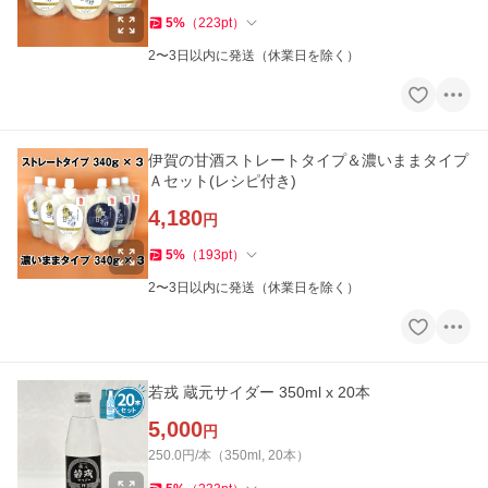
5
%
（
223
pt
）
2〜3日以内に発送（休業日を除く）
伊賀の甘酒ストレートタイプ＆濃いままタイプ
Ａセット(レシピ付き)
4,180
円
5
%
（
193
pt
）
2〜3日以内に発送（休業日を除く）
若戎 蔵元サイダー 350ml x 20本
5,000
円
250.0円/本（350ml, 20本）