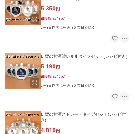
5,350
円
5
%
（
248
pt
）
2〜3日以内に発送（休業日を除く）
伊賀の甘酒濃いままタイプセット(レシピ付き)
5,190
円
5
%
（
241
pt
）
2〜3日以内に発送（休業日を除く）
伊賀の甘酒ストレートタイプセット(レシピ付
き)
4,810
円