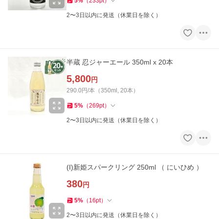
5
%
（
233
pt
）
2〜3日以内に発送（休業日を除く）
半蔵 忍ジャーエール 350ml x 20本
5,800
円
290.0円/本（350ml, 20本）
5
%
（
269
pt
）
2〜3日以内に発送（休業日を除く）
(I)新姫スパークリング 250ml （ にいひめ ）
380
円
5
%
（
16
pt
）
2〜3日以内に発送（休業日を除く）