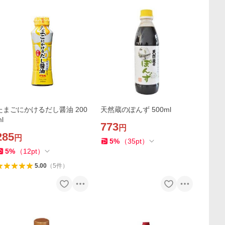
たまごにかけるだし醤油 200
天然蔵のぽんず 500ml
l
773
円
285
円
5
%
（
35
pt
）
5
%
（
12
pt
）
5.00
（
5
件
）