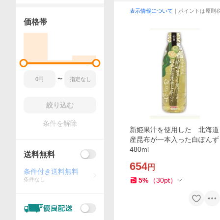
表示情報について
｜ポイントは原則
価格帯
〜
絞り込む
条件を解除
新姫果汁を使用した 北海道
産昆布が一本入った白ぽんず
480ml
送料無料
654
円
条件付き送料無料
条件なし
5
%
（
30
pt
）