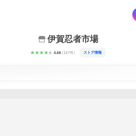
伊賀忍者市場
ストア情報
4.68
（
167
件
）