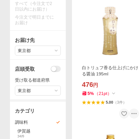
すべて（今注文で2
日以内にお届け）
今注文で明日までに
お届け
お届け先
東京都
白トリュフ香る仕上げにかけ
店頭受取
る醤油 195ml
受け取る都道府県
476
円
東京都
5
%
（
21
pt
）
5.00
（
3
件
）
カテゴリ
調味料
伊賀越
34
件