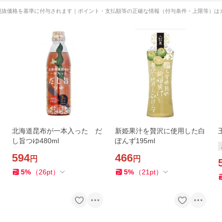
税抜価格を基準に付与されます｜ポイント・支払額等の正確な情報（付与条件・上限等）は
北海道昆布が一本入った だ
新姫果汁を贅沢に使用した白
し旨つゆ480ml
ぽんず195ml
594
466
円
円
5
%
（
26
pt
）
5
%
（
21
pt
）