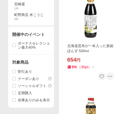
宮崎屋
1
件
町野商店 米こうじ
5
件
開催中のイベント
ボーナスセレクショ
北海道昆布が一本入った新姫
ン最大40%
ぽんず 500ml
654
円
対象商品
5
%
（
30
pt
）
割引あり
クーポンあり
ソーシャルギフト
定期購入
在庫ありのみを表示