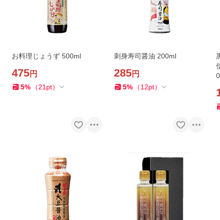
お料理じょうず 500ml
刺身寿司醤油 200ml
475
285
円
円
0
5
%
（
21
pt
）
5
%
（
12
pt
）