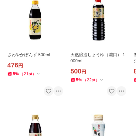
さわやかぽんず 500ml
天然醸造しょうゆ（濃口） 1
000ml
476
円
500
円
5
%
（
21
pt
）
5
%
（
22
pt
）