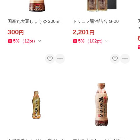
国産丸大豆しょうゆ 200ml
トリュフ醤油詰合 G-20
m
300
2,201
円
円
5
%
（
12
pt
）
5
%
（
102
pt
）