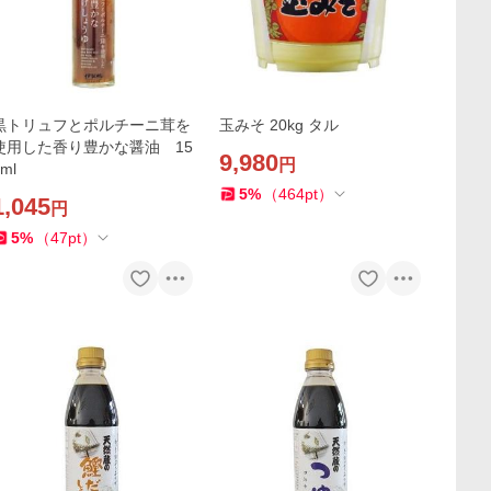
黒トリュフとポルチーニ茸を
玉みそ 20kg タル
使用した香り豊かな醤油 15
9,980
円
ml
5
%
（
464
pt
）
1,045
円
5
%
（
47
pt
）