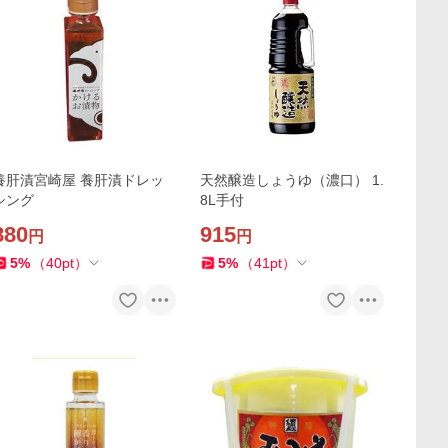
養肝漬宮崎屋 養肝漬ドレッ
天然醸造しょうゆ（濃口） 1.
シング
8L手付
880
915
円
円
5
%
（
40
pt
）
5
%
（
41
pt
）