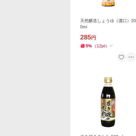
天然醸造しょうゆ（濃口）20
0ml
285
円
5
%
（
12
pt
）