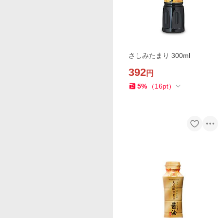
さしみたまり 300ml
392
円
5
%
（
16
pt
）