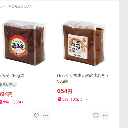
カートをご確認ください
玉みそ 750g袋
ゆっくり熟成天然醸造みそ 7
50g袋
お取り寄せ
654
円
594
円
5
%
（
30
pt
）
5
%
（
26
pt
）