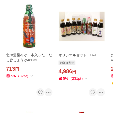
北海道昆布が一本入った だ
オリジナルセット G-J
し旨しょうゆ480ml
m
お取り寄せ
713
円
4,986
円
5
%
（
32
pt
）
5
%
（
231
pt
）