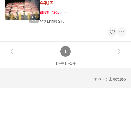
440
円
5
%
（
20
pt
）
発送日情報なし
1
1
件中
1
〜
1
件
ページ上部に戻る