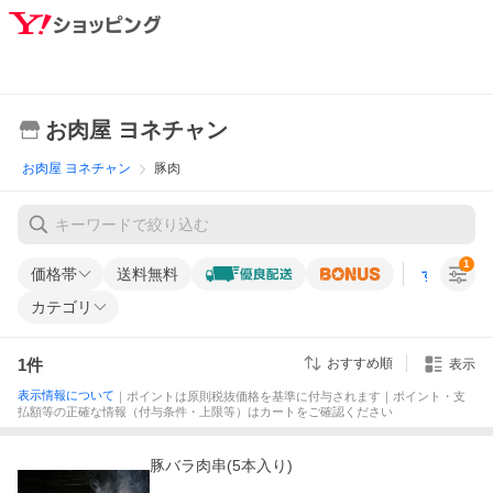
お肉屋 ヨネチャン
お肉屋 ヨネチャン
豚肉
1
価格帯
送料無料
すべての条
カテゴリ
1
件
おすすめ順
表示
表示情報について
｜ポイントは原則税抜価格を基準に付与されます｜ポイント・支
払額等の正確な情報（付与条件・上限等）はカートをご確認ください
豚バラ肉串(5本入り)