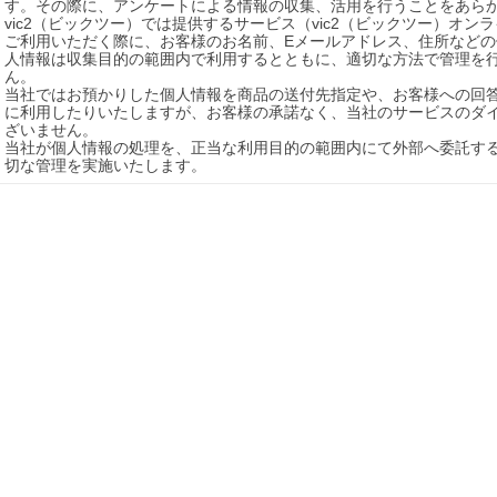
す。その際に、アンケートによる情報の収集、活用を行うことをあらか
vic2（ビックツー）では提供するサービス（vic2（ビックツー）オ
ご利用いただく際に、お客様のお名前、Eメールアドレス、住所など
人情報は収集目的の範囲内で利用するとともに、適切な方法で管理を
ん。

当社ではお預かりした個人情報を商品の送付先指定や、お客様への回
に利用したりいたしますが、お客様の承諾なく、当社のサービスのダ
ざいません。

当社が個人情報の処理を、正当な利用目的の範囲内にて外部へ委託す
切な管理を実施いたします。