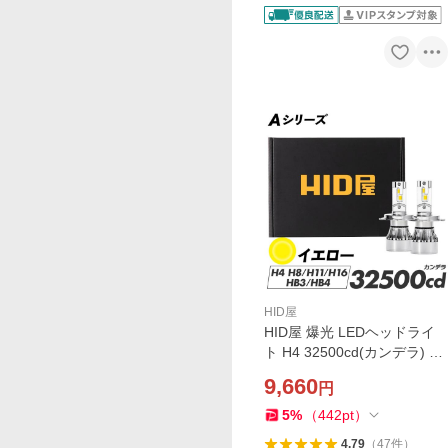
HID屋
HID屋 爆光 LEDヘッドライ
ト H4 32500cd(カンデラ) イ
エロー Hi Lo H8 H11 H16 HB
9,660
円
4 バルブ 3000K 12V対応 ハ
ロゲン交換用LEDバルブ 簡
5
%
（
442
pt
）
単取付 Aシリーズ
4.79
（
47
件
）