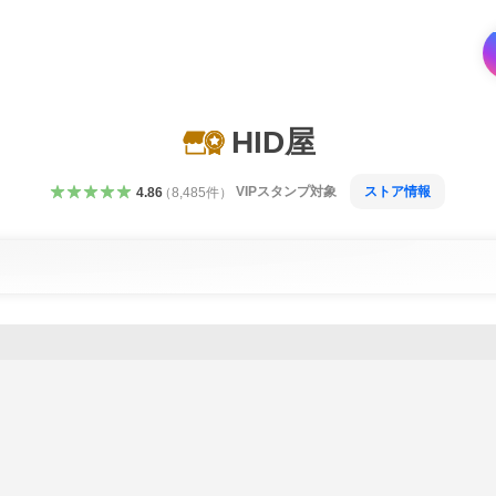
HID屋
VIPスタンプ対象
ストア情報
4.86
（
8,485
件
）