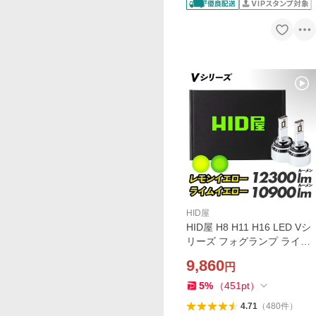
HID屋
HID屋 H8 H11 H16 LED Vシ
リーズ フォグランプ ライム
イエロー 10900lm レモンイ
9,860
円
エロー 12300lm HB4 PSX26
W 爆光 フォグ 2年保証 車検
5
%
（
451
pt
）
対応
4.71
（
480
件
）