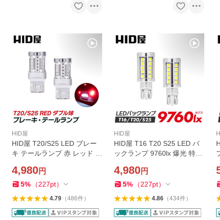
HID屋
HID屋
HID屋 T20/S25 LED ブレー
HID屋 T16 T20 S25 LED バ
キ テールランプ 赤 レッド ダ
ックランプ 9760lx 爆光 特注
プ
ブル球 49連SMD ピン角180
の明るいLEDチップ 6500k
4,980
4,980
円
円
度 段違い 2球1セット 車検対
ホワイト 無極性 2年保証 2個
応 2年保証 ダブル
セット
5
%
（
227
pt
）
5
%
（
227
pt
）
4.79
（
486
件
）
4.86
（
434
件
）