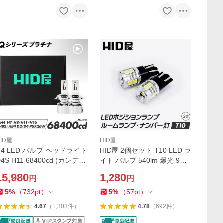
HID屋
HID屋
H4 LED バルブ ヘッドライト
HID屋 2個セット T10 LED ラ
D4S H11 68400cd (カンデ
イト バルブ 540lm 爆光 9基
ラ) Qシリーズプラチナ 6500
搭載 ホワイト 6500k ポジシ
15,980
1,280
円
円
K ホワイト 爆光 D2S Hi Lo H
ョン ナンバー灯 ルームラン
 HB3 HB4 HIR2 H7 PSX26
プ ライセンス 車幅灯 2年保
5
%
（
732
pt
）
5
%
（
57
pt
）
W 2年保証 HID屋
証
4.67
（
1,303
件
）
4.78
（
692
件
）