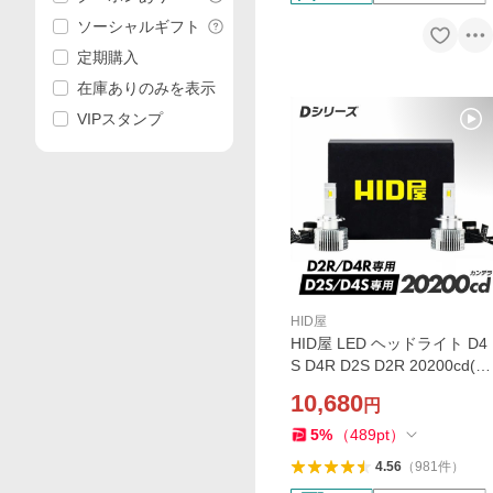
ソーシャルギフト
定期購入
在庫ありのみを表示
VIPスタンプ
HID屋
HID屋 LED ヘッドライト D4
S D4R D2S D2R 20200cd(カ
ンデラ) 6500k ホワイト 35W
10,680
円
2本1セット 純正HIDを簡単L
ED化 Dシリーズ 2年保証
5
%
（
489
pt
）
4.56
（
981
件
）