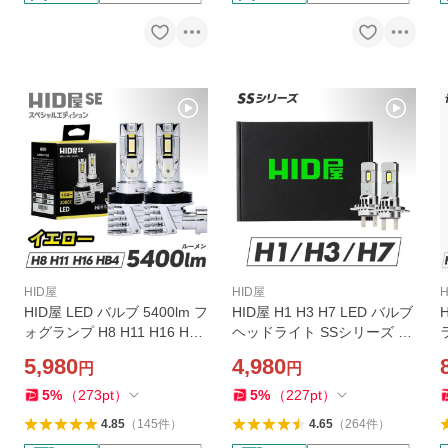
HID屋
HID屋
HID屋 LED バルブ 5400lm フ
HID屋 H1 H3 H7 LED バルブ
ォグランプ H8 H11 H16 HB4
ヘッドライト SSシリーズ 車
イエロー 爆光 ファンレス 65
検対応 純正サイズ ファン付
5,980
4,980
円
円
00k 車検対応 SE スペシャル
き 爆光 10800cd 6500k 2年
フ
エディション 2年保証
保証
5
%
（
273
pt
）
5
%
（
227
pt
）
4.85
（
145
件
）
4.65
（
264
件
）