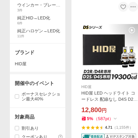
ウインカー・ブレーキ
3
件
ランプ
純正HID→LED化
6
件
純正ハロゲン→LED化
11
件
ブランド
HID屋
開催中のイベント
HID屋
HID屋 LED ヘッドライト コ
ボーナスセレクショ
ン最大40%
ードレス 配線なし D4S D2S
D4R D2R DSシリーズ ファ
12,800
円
ン付き 純正HID交換 19300c
対象商品
d 6500k ホワイト 35W 2本1
5
%
（
587
pt
）
セット 2年保証
4.71
（
1,155
件
）
割引あり
クーポンあり