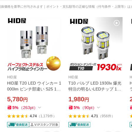
税抜価格を基準に付与されます｜ポイント・支払額等の正確な情報（付与条件・上限等）は
HID屋
HID屋
HID屋 T20 LED ウインカー 1
T10 バルブ LED 1930lx 爆光
000lm ピンチ部違い S25 15
特注の明るいLEDチップ 16
0° 180° アンバー ハイフラ防
基搭載 ホワイト 電球色 6500
5,780
1,980
円
円
止 抵抗内蔵 パーフェクト ス
k ポジションランプ ナンバー
テルス 車検対応 2球セット 2
灯 ルームランプ 2球1セット
5
%
（
263
pt
）
5
%
（
90
pt
）
年保証
HID屋 2年保証
4.74
（
1,179
件
）
4.71
（
956
件
）