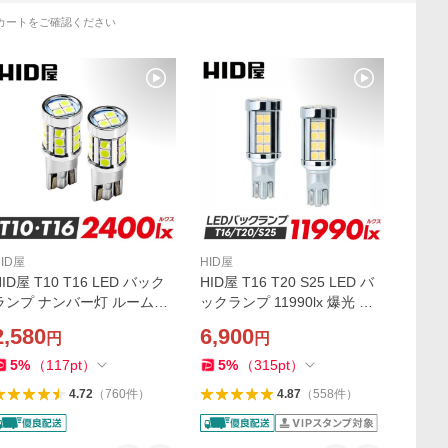
カートをご確認ください
HID屋
HID屋
HID屋 T10 T16 LED バック
HID屋 T16 T20 S25 LED バ
ランプ ナンバー灯 ルームラ
ックランプ 11990lx 爆光 特
ンプ ライト バルブ 2400lx 特
注の明るいLED 40基 6500k
2,580
6,900
円
円
注の明るいLEDチップ ホワ
2球1セット 車検対応 2年保
イト6500k クールホワイト8
証
5
%
（
117
pt
）
5
%
（
315
pt
）
000k 電球色 2個セット
4.72
（
760
件
）
4.87
（
558
件
）