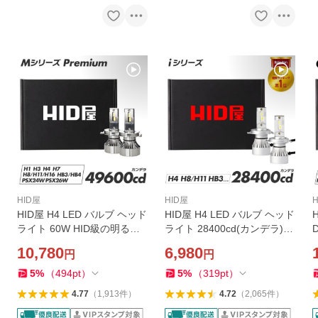
HID屋
HID屋
HID屋 H4 LED バルブ ヘッド
HID屋 H4 LED バルブ ヘッド
ライト 60W HID級の明るさ
ライト 28400cd(カンデラ)
49600cd(カンデラ) フォグ M
フォグランプ iシリーズ 爆光
10,780
6,980
円
円
シリーズ プレミアム H11 H1
HiLo H7 H8 H11 H16 HB3 H
H3 H7 H8 H16 HB3 HB4 H19
B4 ホワイト 6500k 2年保証
8
5
%
（
494
pt
）
5
%
（
319
pt
）
PSX26W 2年保証
4.77
（
1,913
件
）
4.72
（
2,065
件
）