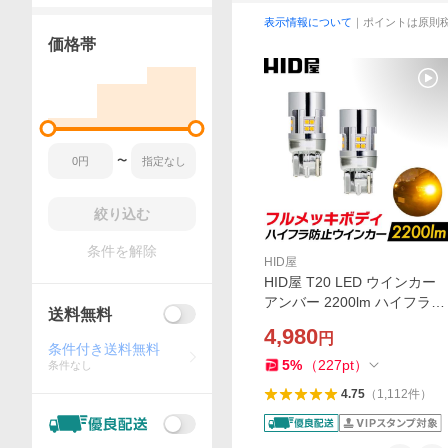
表示情報について
｜ポイントは原則
価格帯
〜
絞り込む
条件を解除
HID屋
HID屋 T20 LED ウインカー
アンバー 2200lm ハイフラ防
送料無料
止抵抗内蔵 車検対応 兼 ピン
4,980
円
チ部違い S25 150°(ピン角違
条件付き送料無料
い) 180° 2年保証
5
%
（
227
pt
）
条件なし
4.75
（
1,112
件
）