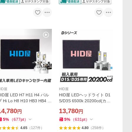
HID屋
HID屋
HID屋 LED H7 H11 H4 バル
HID屋 LEDヘッドライト D1
 Hi Lo H8 H10 HB3 HB4 4
S/D3S 6500k 20200cd(カン
9600cd (カンデラ) 輸入車用
デラ) ホワイト 35W 2本1セ
14,780
13,780
円
円
ワーニング キャンセラー内
ット 純正交換用 ワーニング
蔵 ヘッドライト WCシリー
キャンセラー内蔵 輸入車 D
5
%
（
677
pt
）
5
%
（
631
pt
）
ズ 6500k 2年保証
シリーズ 2年保証
4.65
（
127
件
）
4.80
（
258
件
）