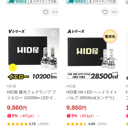
HID屋
HID屋
HID屋 爆光フォグランプ フ
HID屋 H4 LED ヘッドライト
イエロー 10200lm LED Vシ
バルブ 28500cd(カンデラ)
ブ
リーズ 3000k バルブ H8 H11
電球色 ハロゲン色 Aシリー
9,860
9,860
円
円
H16 HB4 PSX26W 車検対応
ズ 2年保証 2本1セット 爆光
後付け 2年保証
Hi Lo H7 H8 H11 H16 HB3 H
5
%
（
451
pt
）
5
%
（
451
pt
）
B4
4.76
（
288
件
）
4.69
（
95
件
）