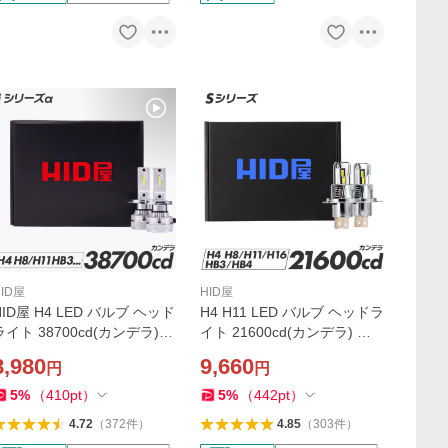
HID屋
HID屋
HID屋 H4 LED バルブ ヘッド
H4 H11 LED バルブ ヘッドラ
ライト 38700cd(カンデラ)フ
イト 21600cd(カンデラ) フ
ォグランプ iシリーズ α(アル
ォグ 配線レス Sシリーズ 車
8,980
9,660
円
円
ァ) HiLo H8 H11 H16 HB3
検対応 純正サイズ ファン付
ホワイト 6500k 2年保証
き H8 H16 HB3 HB4 爆光 65
5
%
（
410
pt
）
5
%
（
442
pt
）
00k HID屋 2年保証
4.72
（
372
件
）
4.85
（
303
件
）