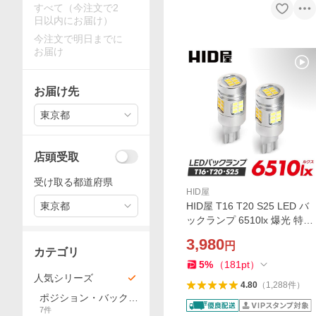
すべて（今注文で2
日以内にお届け）
今注文で明日までに
お届け
お届け先
東京都
店頭受取
受け取る都道府県
HID屋
東京都
HID屋 T16 T20 S25 LED バ
ックランプ 6510lx 爆光 特注
の明るいLEDチップ 6500k
3,980
円
ホワイト 2個セット 2年保証
カテゴリ
5
%
（
181
pt
）
人気シリーズ
4.80
（
1,288
件
）
ポジション・バックラ
7
件
ンプ