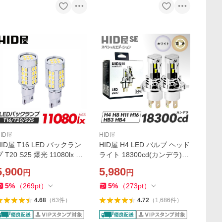
HID屋
HID屋
HID屋 T16 LED バックラン
HID屋 H4 LED バルブ ヘッド
 T20 S25 爆光 11080lx 特
ライト 18300cd(カンデラ)
注の明るいチップ 46基搭載
フォグランプ ファンレス 65
5,900
5,980
円
円
6500k 2個セット 省エネ 車
00k H7 H8 H11 H16 HB3 HB
検対応 2年保証 規格 バルブ
4 車検対応 SE スペシャルエ
5
%
（
269
pt
）
5
%
（
273
pt
）
ディション 2年保証
4.68
（
63
件
）
4.72
（
1,686
件
）