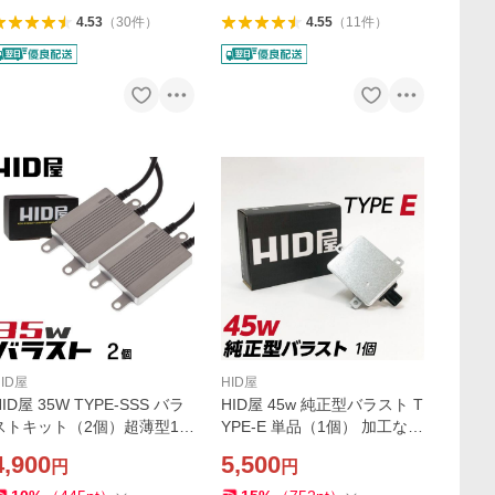
4.53
（
30
件
）
4.55
（
11
件
）
HID屋
HID屋
HID屋 35W TYPE-SSS バラ
HID屋 45w 純正型バラスト T
ストキット（2個）超薄型13
YPE-E 単品（1個） 加工なし
mm 1年保証
簡単取付 ホンダ マツダ 三菱
4,900
5,500
円
円
スバル