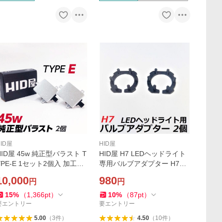
HID屋
HID屋
HID屋 45w 純正型バラスト T
HID屋 H7 LEDヘッドライト
YPE-E 1セット2個入 加工な
専用バルブアダプター H7用
し 簡単取付 ホンダ マツダ 三
2個セット
10,000
980
円
円
菱 スバル
15
%
（
1,366
pt
）
10
%
（
87
pt
）
要エントリー
要エントリー
5.00
（
3
件
）
4.50
（
10
件
）