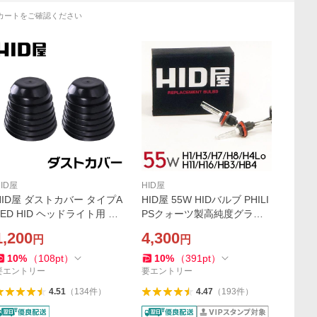
カートをご確認ください
HID屋
HID屋
HID屋 ダストカバー タイプA
HID屋 55W HIDバルブ PHILI
LED HID ヘッドライト用 フ
PSクォーツ製高純度グラス
ォグランプ用 ゴム ラバー 防
ジャケット採用 H1/H3/H3C/
1,200
4,300
円
円
水防塵カバー 車用 2個セット
H7/H8/H10/H11/H16/HB3/HB
4 ヘッドライト HID(キセノ
10
%
（
108
pt
）
10
%
（
391
pt
）
ン)
要エントリー
要エントリー
4.51
（
134
件
）
4.47
（
193
件
）