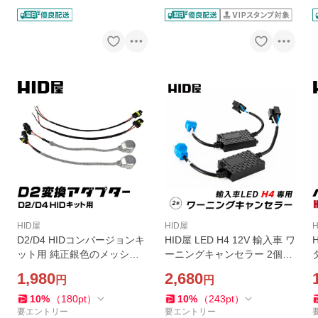
HID屋
HID屋
D2/D4 HIDコンバージョンキ
HID屋 LED H4 12V 輸入車 ワ
ット用 純正銀色のメッシュ
ーニングキャンセラー 2個1
チュープ・銀色のコネクター
セット 球切れ 警告灯 防止 w
1,980
2,680
円
円
純正品 各2本 D2ケーブル HI
10 ヘッドライト フォグラン
D屋
プ使用可能
10
%
（
180
pt
）
10
%
（
243
pt
）
要エントリー
要エントリー