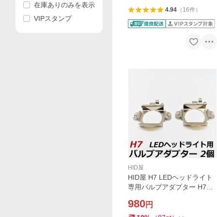
在庫ありのみを表示
4.94
（
16
件
）
VIPスタンプ
HID屋
HID屋 H7 LEDヘッドライト
専用バルブアダプター H7用
2個セット
980
円