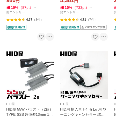
980
5,381
円
円
10
%
（
87
pt
）
15
%
（
733
pt
）
要エントリー
要エントリー
4.67
（
3
件
）
4.71
（
7
件
）
HID屋
HID屋
HID屋 55W バラスト（2個）
HID用 輸入車 H4 Hi Lo 用 ワ
TYPE-SSS 超薄型13mm 1年
ーニングキャンセラー 球切