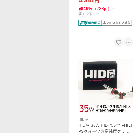
5,381
円
15
%
（
733
pt
）
要エントリー
HID屋
HID屋 35W HIDバルブ PHILI
PSクォーツ製高純度グラス