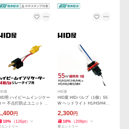
HID屋
HID屋
HID用 ハイビームインジケー
HID屋 HIDバルブ（1個）55
ター 不点灯防止ユニット リ
W ヘッドライト H1/H3/H4/H
レー付キット用
7/H8/H10/H11/H16/HB3/HB4
1,400
2,300
円
円
バーナー
10
%
（
126
pt
）
10
%
（
208
pt
）
要エントリー
要エントリー