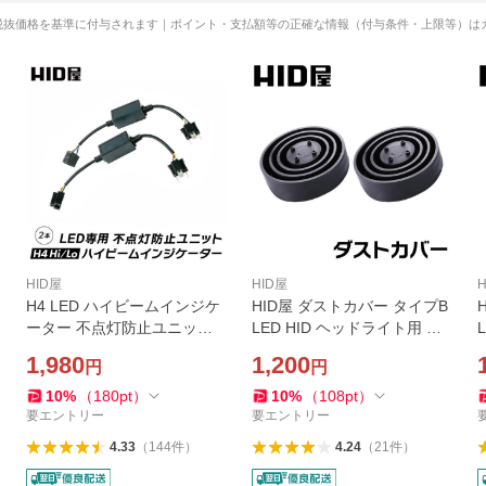
税抜価格を基準に付与されます｜ポイント・支払額等の正確な情報（付与条件・上限等）は
HID屋
HID屋
H4 LED ハイビームインジケ
HID屋 ダストカバー タイプB
ーター 不点灯防止ユニット
LED HID ヘッドライト用 フ
Hi Lo用 2年保証
ォグランプ用 ゴム ラバー 防
1,980
1,200
円
円
水防塵カバー 車用 2個セット
10
%
（
180
pt
）
10
%
（
108
pt
）
要エントリー
要エントリー
4.33
（
144
件
）
4.24
（
21
件
）