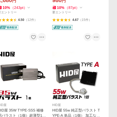
2,680
980
円
円
10 ヘッドライト フォグラン
プ使用可能
10
%
（
243
pt
）
10
%
（
87
pt
）
要エントリー
要エントリー
4.50
（
12
件
）
4.67
（
15
件
）
HID屋
HID屋
HID屋 35W TYPE-SSS 補修
HID屋 55w 純正型バラスト T
用バラスト（1個）超薄型13
YPE-A 単品（1個） 加工なし