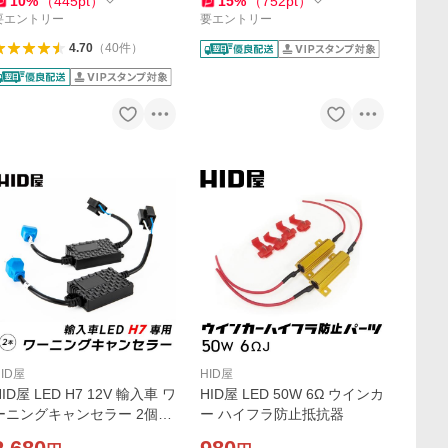
10
%
（
445
pt
）
15
%
（
752
pt
）
要エントリー
要エントリー
4.70
（
40
件
）
HID屋
HID屋
HID屋 LED H7 12V 輸入車 ワ
HID屋 LED 50W 6Ω ウインカ
ーニングキャンセラー 2個1
ー ハイフラ防止抵抗器
セット 球切れ 警告灯 防止 w