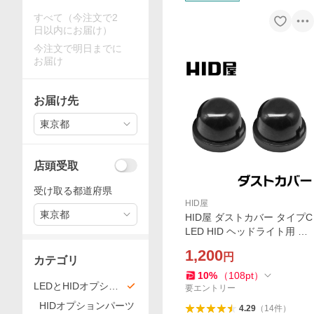
すべて（今注文で2
日以内にお届け）
今注文で明日までに
お届け
お届け先
東京都
店頭受取
受け取る都道府県
HID屋
東京都
HID屋 ダストカバー タイプC
LED HID ヘッドライト用 フ
ォグランプ用 ゴム ラバー 防
1,200
円
水防塵カバー 車用 2個セット
カテゴリ
10
%
（
108
pt
）
LEDとHIDオプショ
要エントリー
ンパーツ/補修用パー
HIDオプションパーツ
4.29
（
14
件
）