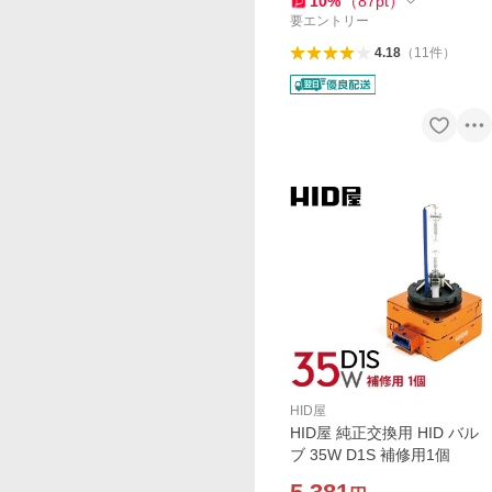
10
%
（
87
pt
）
要エントリー
4.18
（
11
件
）
HID屋
HID屋 純正交換用 HID バル
ブ 35W D1S 補修用1個