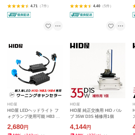
4.71
（
7
件
）
4.40
（
5
件
）
HID屋
HID屋
HID屋 LEDヘッドライト フ
HID屋 純正交換用 HID バル
ォグランプ使用可能 HB3 HB
ブ 35W D3S 補修用1個
4 H10 12V 輸入車 ワーニン
2,680
4,144
円
円
グキャンセラー 2個1セット
球切れ 警告灯 防止 w12