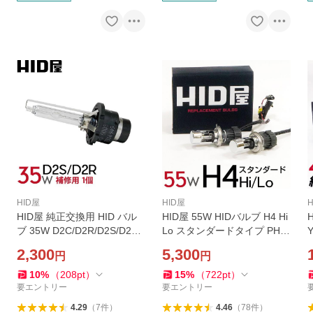
HID屋
HID屋
HID屋 純正交換用 HID バル
HID屋 55W HIDバルブ H4 Hi
ブ 35W D2C/D2R/D2S/D2R/
Lo スタンダードタイプ PHIL
D2S 補修用1個 金属固定台座
IPSクォーツ製高純度グラス
2,300
5,300
円
円
＆オスラム社同様PEI採用 ヘ
ジャケット採用 シェード特
ッドライト
殊加工 ヘッドライト/HID(キ
10
%
（
208
pt
）
15
%
（
722
pt
）
セノン)
要エントリー
要エントリー
4.29
（
7
件
）
4.46
（
78
件
）