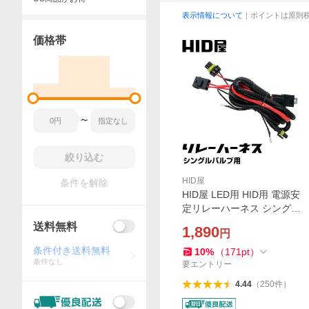
表示情報について
｜ポイントは原則
価格帯
〜
絞り込む
HID屋
条件を解除
HID屋 LED用 HID用 電源安
定リレーハーネス シングル
バルブ用 H1 H3 H3C H7 H8
送料無料
1,890
円
H9 H11 H16 HB3 HB4 D2C
電圧不足の解消にお勧め
条件付き送料無料
10
%
（
171
pt
）
条件なし
要エントリー
4.44
（
250
件
）