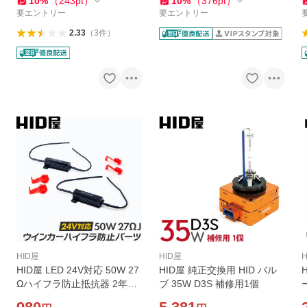
10
%
（
243
pt
）
10
%
（
376
pt
）
要エントリー
要エントリー
2.33
（
3
件
）
HID屋
HID屋
HID屋 LED 24V対応 50W 27
HID屋 純正交換用 HID バル
Ωハイフラ防止抵抗器 2年保
ブ 35W D3S 補修用1個
証