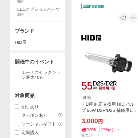
ツ
58
件
LEDオプションパーツ
20
件
ブランド
HID屋
開催中のイベント
ボーナスセレクショ
ン最大40%
対象商品
HID屋
HID屋 純正交換用 HID バル
割引あり
ブ 55W D2R/D2S 補修用1個
クーポンあり
金属固定台座＆オスラム社同
3,000
円
様PEI採用 ヘッドライト
ソーシャルギフト
10
%
（
273
pt
）
定期購入
要エントリー