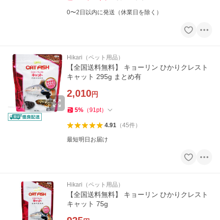
0〜2日以内に発送（休業日を除く）
Hikari（ペット用品）
【全国送料無料】 キョーリン ひかりクレスト
キャット 295g まとめ有
2,010
円
5
%
（
91
pt
）
4.91
（
45
件
）
最短明日お届け
Hikari（ペット用品）
【全国送料無料】 キョーリン ひかりクレスト
キャット 75g