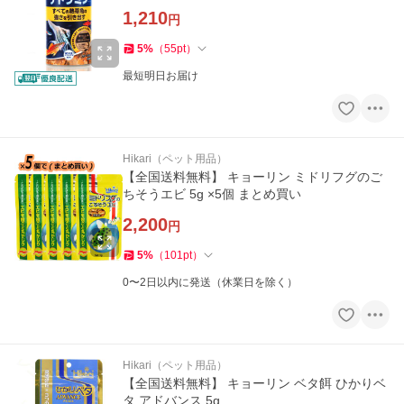
1,210
円
5
%
（
55
pt
）
最短明日お届け
Hikari（ペット用品）
【全国送料無料】 キョーリン ミドリフグのご
ちそうエビ 5g ×5個 まとめ買い
2,200
円
5
%
（
101
pt
）
0〜2日以内に発送（休業日を除く）
Hikari（ペット用品）
【全国送料無料】 キョーリン ベタ餌 ひかりベ
タ アドバンス 5g