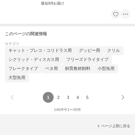
最短8/9お届け
このページの関連情報
カテゴリ
キャット・プレコ・コリドラス用
グッピー用
クリル
シクリッド・ディスカス用
フリーズドライタイプ
フレークタイプ
ベタ用
飼育教材飼料
小型魚用
大型魚用
1
2
3
4
5
146
件中
1
〜
30
件
ページ上部に戻る