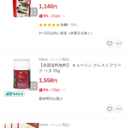
1,140
円
5
%
（
51
pt
）
5.00
（
5
件
）
0〜2日以内に発送（休業日を除く）
Hikari（ペット用品）
【全国送料無料】 キョーリン クレストフリー
ク ベタ 25g
1,558
円
5
%
（
70
pt
）
最短明日お届け
Hikari（ペット用品）