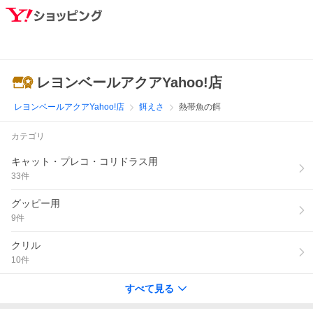
レヨンベールアクアYahoo!店
レヨンベールアクアYahoo!店
餌えさ
熱帯魚の餌
カテゴリ
キャット・プレコ・コリドラス用
33
件
グッピー用
9
件
クリル
10
件
すべて見る