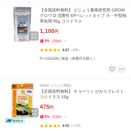
【全国送料無料】 どじょう養殖研究所 GROW
グロウ D 沈降性 EPペレットタイプ 小・中型熱
帯魚用 95g コリドラス
1,100
円
5
%
（
50
pt
）
4.67
（
9
件
）
0〜2日以内に発送（休業日を除く）
Hikari（ペット用品）
【全国送料無料】 キョーリン ひかりクレスト
コリドラス 15g
475
円
5
%
（
21
pt
）
4.55
（
11
件
）