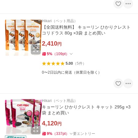
Hikari（ペット用品）
【全国送料無料】 キョーリン ひかりクレスト
コリドラス 80g ×3袋 まとめ買い
2,410
円
5
%
（
109
pt
）
5.00
（
5
件
）
0〜2日以内に発送（休業日を除く）
Hikari（ペット用品）
キョーリン ひかりクレスト キャット 295g ×3
袋 まとめ買い
4,120
円
9
%
（
337
pt
）
要エントリー