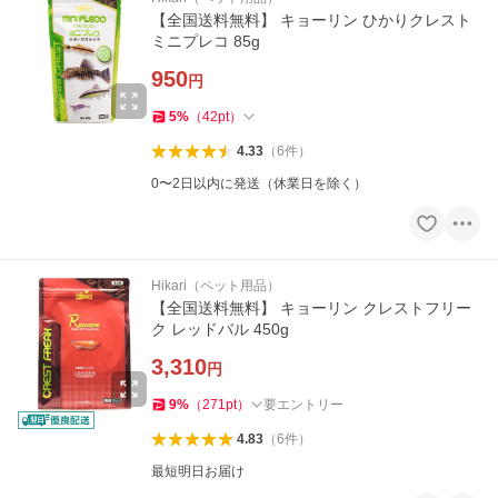
【全国送料無料】 キョーリン ひかりクレスト
ミニプレコ 85g
950
円
5
%
（
42
pt
）
4.33
（
6
件
）
0〜2日以内に発送（休業日を除く）
Hikari（ペット用品）
【全国送料無料】 キョーリン クレストフリー
ク レッドバル 450g
3,310
円
9
%
（
271
pt
）
要エントリー
4.83
（
6
件
）
最短明日お届け