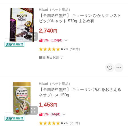
Hikari（ペット用品）
【全国送料無料】 キョーリン ひかりクレスト
ビッグキャット 570g まとめ有
2,740
円
5
%
（
124
pt
）
4.78
（
58
件
）
最短明日お届け
Hikari（ペット用品）
【全国送料無料】 キョーリン 汚れをおさえる
ネオプロス 150g
1,453
円
5
%
（
66
pt
）
4.76
（
21
件
）