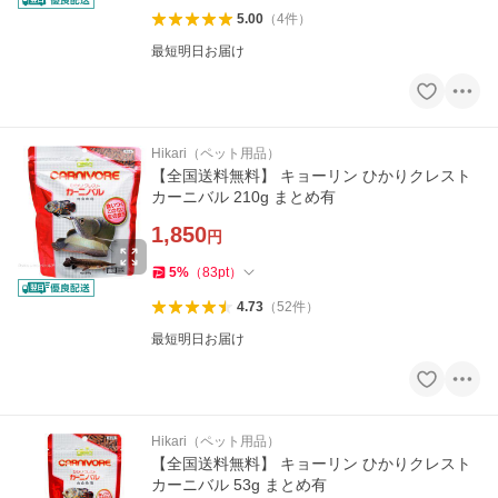
5.00
（
4
件
）
最短明日お届け
Hikari（ペット用品）
【全国送料無料】 キョーリン ひかりクレスト
カーニバル 210g まとめ有
1,850
円
5
%
（
83
pt
）
4.73
（
52
件
）
最短明日お届け
Hikari（ペット用品）
【全国送料無料】 キョーリン ひかりクレスト
カーニバル 53g まとめ有