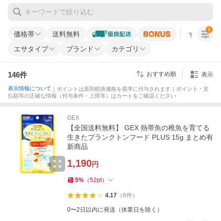
1
価格帯
送料無料
すべての条
エサタイプ
ブランド
カテゴリ
146
件
おすすめ順
表示
表示情報について
｜ポイントは原則税抜価格を基準に付与されます｜ポイント・支
払額等の正確な情報（付与条件・上限等）はカートをご確認ください
GEX
【全国送料無料】 GEX 熱帯魚の稚魚を育てる
生きたプランクトンフード PLUS 15g まとめ有
新商品
1,190
円
5
%
（
52
pt
）
4.17
（
6
件
）
0〜2日以内に発送（休業日を除く）