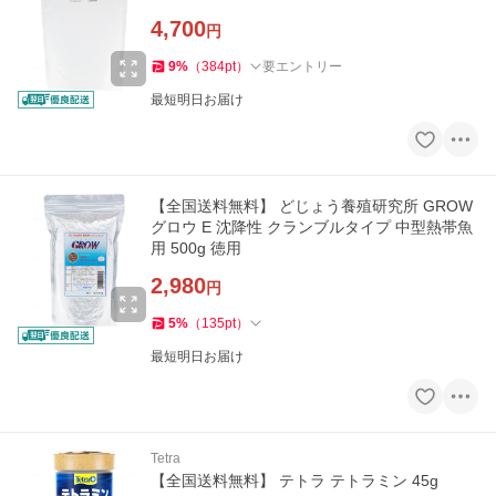
4,700
円
9
%
（
384
pt
）
要エントリー
最短明日お届け
【全国送料無料】 どじょう養殖研究所 GROW
グロウ E 沈降性 クランブルタイプ 中型熱帯魚
用 500g 徳用
2,980
円
5
%
（
135
pt
）
最短明日お届け
Tetra
【全国送料無料】 テトラ テトラミン 45g