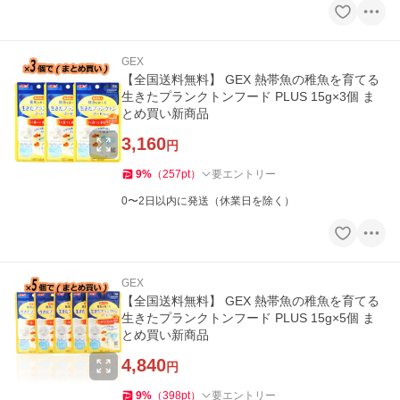
GEX
【全国送料無料】 GEX 熱帯魚の稚魚を育てる
生きたプランクトンフード PLUS 15g×3個 ま
とめ買い新商品
3,160
円
9
%
（
257
pt
）
要エントリー
0〜2日以内に発送（休業日を除く）
GEX
【全国送料無料】 GEX 熱帯魚の稚魚を育てる
生きたプランクトンフード PLUS 15g×5個 ま
とめ買い新商品
4,840
円
9
%
（
398
pt
）
要エントリー