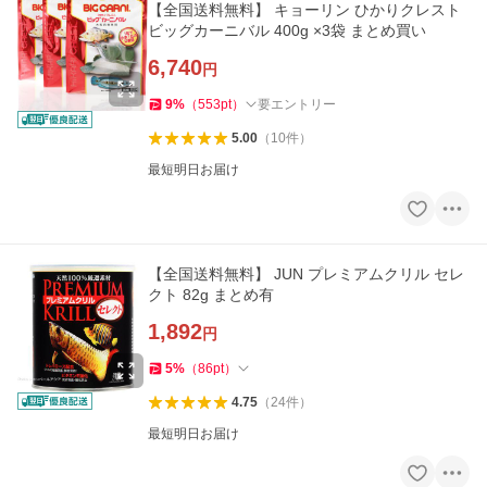
【全国送料無料】 キョーリン ひかりクレスト
ビッグカーニバル 400g ×3袋 まとめ買い
6,740
円
9
%
（
553
pt
）
要エントリー
5.00
（
10
件
）
最短明日お届け
【全国送料無料】 JUN プレミアムクリル セレ
クト 82g まとめ有
1,892
円
5
%
（
86
pt
）
4.75
（
24
件
）
最短明日お届け