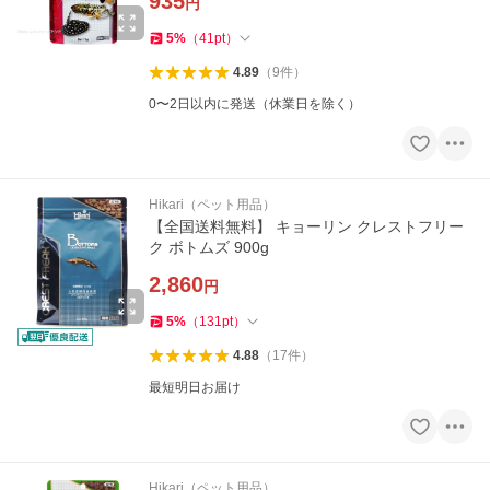
935
円
5
%
（
41
pt
）
4.89
（
9
件
）
0〜2日以内に発送（休業日を除く）
Hikari（ペット用品）
【全国送料無料】 キョーリン クレストフリー
ク ボトムズ 900g
2,860
円
5
%
（
131
pt
）
4.88
（
17
件
）
最短明日お届け
Hikari（ペット用品）