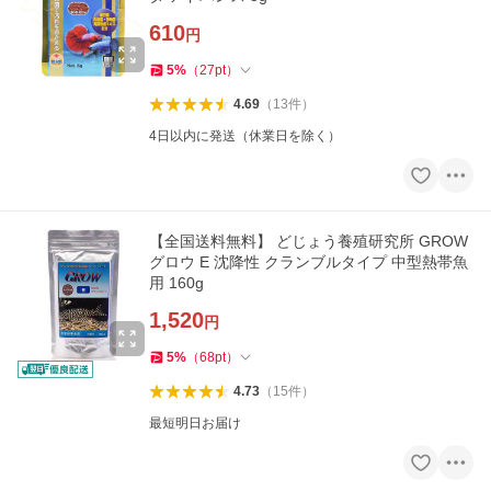
610
円
5
%
（
27
pt
）
4.69
（
13
件
）
4日以内に発送（休業日を除く）
【全国送料無料】 どじょう養殖研究所 GROW
グロウ E 沈降性 クランブルタイプ 中型熱帯魚
用 160g
1,520
円
5
%
（
68
pt
）
4.73
（
15
件
）
最短明日お届け