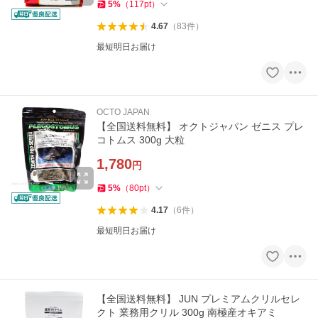
5
%
（
117
pt
）
4.67
（
83
件
）
最短明日お届け
OCTO JAPAN
【全国送料無料】 オクトジャパン ゼニス プレ
コトムス 300g 大粒
1,780
円
5
%
（
80
pt
）
4.17
（
6
件
）
最短明日お届け
【全国送料無料】 JUN プレミアムクリルセレ
クト 業務用クリル 300g 南極産オキアミ