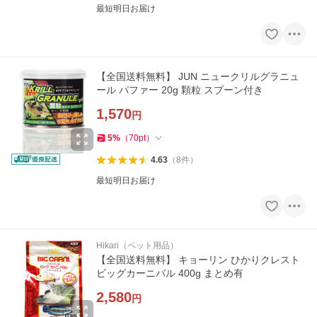
最短明日お届け
【全国送料無料】 JUN ニュークリルグラニュ
ール パファー 20g 顆粒 スプーン付き
1,570
円
5
%
（
70
pt
）
4.63
（
8
件
）
最短明日お届け
Hikari（ペット用品）
【全国送料無料】 キョーリン ひかりクレスト
ビッグカーニバル 400g まとめ有
2,580
円