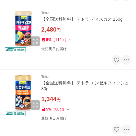
Tetra
【全国送料無料】 テトラ ディスカス 150g
2,480
円
5
%
（
112
pt
）
最短明日お届け
Tetra
【全国送料無料】 テトラ エンゼルフィッシュ
80g
1,344
円
5
%
（
60
pt
）
最短明日お届け