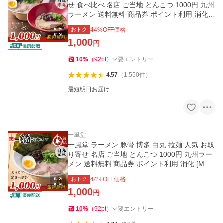
せ 食べ比べ 名店 ご当地 とんこつ 1000円 九州
ラーメン 送料無料 商品券 ポイント利用 消化
[M便 1/2]爆買
おトク
44
%OFF価格
1,000
円
10
%
（
92
pt
）
要エントリー
4.57
（
1,550
件
）
最短明日お届け
一風堂
一風堂 ラーメン 豚骨 博多 白丸 拉麺 人気 お取
り寄せ 名店 ご当地 とんこつ 1000円 九州ラー
メン 送料無料 商品券 ポイント利用 消化 [M便
1/2]爆買
おトク
44
%OFF価格
1,000
円
10
%
（
92
pt
）
要エントリー