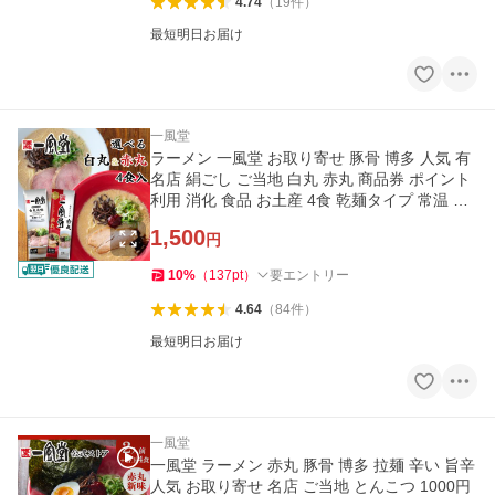
4.74
（
19
件
）
最短明日お届け
一風堂
ラーメン 一風堂 お取り寄せ 豚骨 博多 人気 有
名店 絹ごし ご当地 白丸 赤丸 商品券 ポイント
利用 消化 食品 お土産 4食 乾麺タイプ 常温 保
存食 爆買
1,500
円
10
%
（
137
pt
）
要エントリー
4.64
（
84
件
）
最短明日お届け
一風堂
一風堂 ラーメン 赤丸 豚骨 博多 拉麺 辛い 旨辛
人気 お取り寄せ 名店 ご当地 とんこつ 1000円