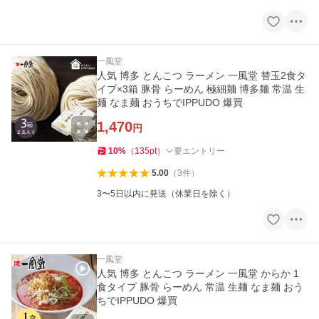
一風堂
人気 博多 とんこつ ラーメン 一風堂 替玉2食タ
イプ×3箱 豚骨 らーめん 極細麺 博多麺 常温 生
麺 なま麺 おうちでIPPUDO 爆買
1,470
円
10
%
（
135
pt
）
要エントリー
5.00
（
3
件
）
3〜5日以内に発送（休業日を除く）
一風堂
人気 博多 とんこつ ラーメン 一風堂 からか 1
食タイプ 豚骨 らーめん 常温 生麺 なま麺 おう
ちでIPPUDO 爆買