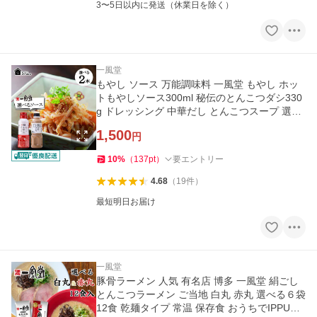
3〜5日以内に発送（休業日を除く）
一風堂
もやし ソース 万能調味料 一風堂 もやし ホッ
トもやしソース300ml 秘伝のとんこつダシ330
g ドレッシング 中華だし とんこつスープ 選べ
る2本 博多 爆買
1,500
円
10
%
（
137
pt
）
要エントリー
4.68
（
19
件
）
最短明日お届け
一風堂
豚骨ラーメン 人気 有名店 博多 一風堂 絹ごし
とんこつラーメン ご当地 白丸 赤丸 選べる６袋
12食 乾麺タイプ 常温 保存食 おうちでIPPUDO