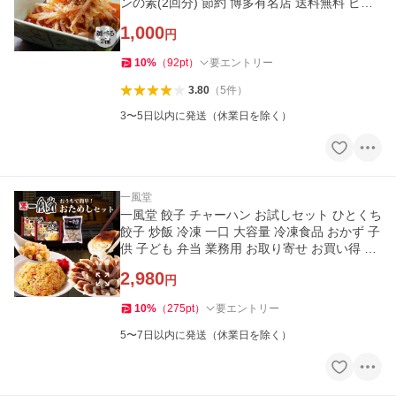
ンの素(2回分) 節約 博多有名店 送料無料 ピリ
辛 ちょい辛 爆買
1,000
円
10
%
（
92
pt
）
要エントリー
3.80
（
5
件
）
3〜5日以内に発送（休業日を除く）
一風堂
一風堂 餃子 チャーハン お試しセット ひとくち
餃子 炒飯 冷凍 一口 大容量 冷凍食品 おかず 子
供 子ども 弁当 業務用 お取り寄せ お買い得 お
うちでIPPUDO
2,980
円
10
%
（
275
pt
）
要エントリー
5〜7日以内に発送（休業日を除く）