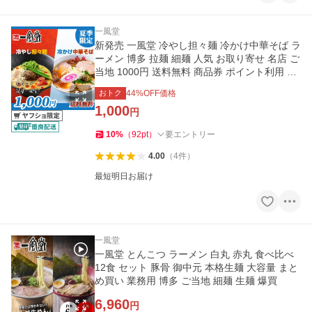
一風堂
新発売 一風堂 冷やし担々麺 冷かけ中華そば ラ
ーメン 博多 拉麺 細麺 人気 お取り寄せ 名店 ご
当地 1000円 送料無料 商品券 ポイント利用 消
化 [M便 1/2]爆買
おトク
44
%OFF価格
1,000
円
10
%
（
92
pt
）
要エントリー
4.00
（
4
件
）
最短明日お届け
一風堂
一風堂 とんこつ ラーメン 白丸 赤丸 食べ比べ
12食 セット 豚骨 御中元 本格生麺 大容量 まと
め買い 業務用 博多 ご当地 細麺 生麺 爆買
6,960
円