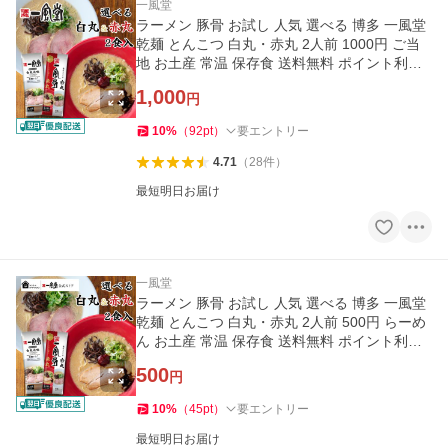
一風堂
ラーメン 豚骨 お試し 人気 選べる 博多 一風堂
乾麺 とんこつ 白丸・赤丸 2人前 1000円 ご当
地 お土産 常温 保存食 送料無料 ポイント利用
消化 商品券 爆買
1,000
円
10
%
（
92
pt
）
要エントリー
4.71
（
28
件
）
最短明日お届け
一風堂
ラーメン 豚骨 お試し 人気 選べる 博多 一風堂
乾麺 とんこつ 白丸・赤丸 2人前 500円 らーめ
ん お土産 常温 保存食 送料無料 ポイント利用
消化 商品券 爆買
500
円
10
%
（
45
pt
）
要エントリー
最短明日お届け