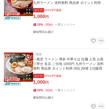
九州ラーメン 送料無料 商品券 ポイント利用 消
化 [M便 1/2]爆買
おトク
44
%OFF価格
1,000
円
10
%
（
92
pt
）
要エントリー
最短明日お届け
一風堂
一風堂 ラーメン 博多 中華そば 拉麺 人気 お取
り寄せ 名店 ご当地 1000円 九州ラーメン 送料
無料 商品券 ポイント利用 消化 [M便 1/2]爆買
おトク
44
%OFF価格
1,000
円
10
%
（
92
pt
）
要エントリー
最短明日お届け