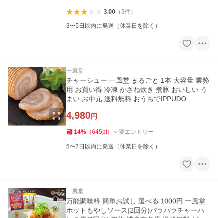
3.00
（
3
件
）
3〜5日以内に発送（休業日を除く）
一風堂
チャーシュー 一風堂 まるごと 1本 大容量 業務
用 お買い得 冷凍 かさね炊き 煮豚 おいしい う
まい お中元 送料無料 おうちでIPPUDO
4,980
円
14
%
（
645
pt
）
要エントリー
5〜7日以内に発送（休業日を除く）
一風堂
万能調味料 簡単お試し 選べる 1000円 一風堂
ホットもやしソース(2回分)パラパラチャーハ