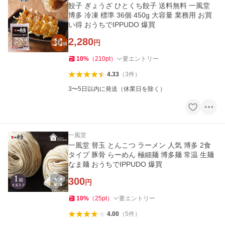
餃子 ぎょうざ ひとくち餃子 送料無料 一風堂
博多 冷凍 標準 36個 450g 大容量 業務用 お買
い得 おうちでIPPUDO 爆買
2,280
円
10
%
（
210
pt
）
要エントリー
4.33
（
3
件
）
3〜5日以内に発送（休業日を除く）
一風堂
一風堂 替玉 とんこつ ラーメン 人気 博多 2食
タイプ 豚骨 らーめん 極細麺 博多麺 常温 生麺
なま麺 おうちでIPPUDO 爆買
300
円
10
%
（
25
pt
）
要エントリー
4.00
（
5
件
）