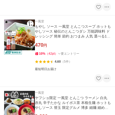
一風堂
もやし ソース 一風堂 とんこつスープ ホットも
やしソース 秘伝のとんこつダシ 万能調味料 ド
レッシング 簡単 節約 おつまみ 人気 選べる1本
博多 爆買
470
円
10
%
（
42
pt
）
要エントリー
4.60
（
5
件
）
最短明日お届け
一風堂
ヤフショ限定 一風堂 とんこつ ラーメン 白丸
赤丸 辛子たかな ルイボス茶 本格生麺 ホットも
やしソース 替玉 限定グルメ 博多 細麺 細めん
おうちでIPPUDO 爆買