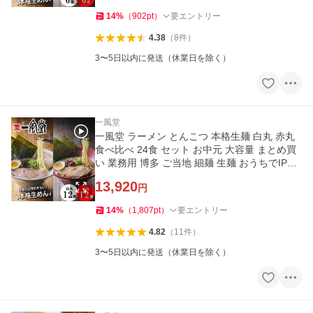
14
%
（
902
pt
）
要エントリー
4.38
（
8
件
）
3〜5日以内に発送（休業日を除く）
一風堂
一風堂 ラーメン とんこつ 本格生麺 白丸 赤丸
食べ比べ 24食 セット お中元 大容量 まとめ買
い 業務用 博多 ご当地 細麺 生麺 おうちでIPPU
DO 爆買
13,920
円
14
%
（
1,807
pt
）
要エントリー
4.82
（
11
件
）
3〜5日以内に発送（休業日を除く）