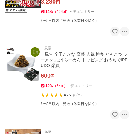
3,280
円
14
%
（
424
pt
）
要エントリー
3〜5日以内に発送（休業日を除く）
一風堂
一風堂 辛子たかな 高菜 人気 博多 とんこつ ラ
ーメン 九州 らーめん トッピング おうちでIPP
UDO 爆買
600
円
10
%
（
54
pt
）
要エントリー
4.75
（
8
件
）
3〜5日以内に発送（休業日を除く）
一風堂