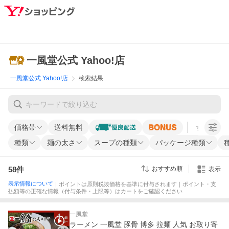
一風堂公式 Yahoo!店
一風堂公式 Yahoo!店
検索結果
価格帯
送料無料
すべての条
種類
麺の太さ
スープの種類
パッケージ種類
58
件
おすすめ順
表示
表示情報について
｜ポイントは原則税抜価格を基準に付与されます｜ポイント・支
払額等の正確な情報（付与条件・上限等）はカートをご確認ください
一風堂
ラーメン 一風堂 豚骨 博多 拉麺 人気 お取り寄