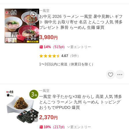
一風堂
お中元 2026 ラーメン 一風堂 暑中見舞い ギフ
ト 御中元 お取り寄せ 名店 とんこつ 人気 博多
プレゼント 豚骨 らーめん 生麺 爆買
3,980
円
14
%
（
515
pt
）
要エントリー
4.67
（
9
件
）
1〜3日以内に発送（休業日を除く）
一風堂
一風堂 辛子たかな×3箱 からし 高菜 人気 博多
とんこつ ラーメン 九州 らーめん トッピング
おうちでIPPUDO 爆買
2,370
円
10
%
（
217
pt
）
要エントリー