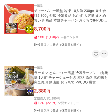
一風堂
チャーハン 一風堂 冷凍 10人前 230g×10袋 合
計2,300g 炒飯 冷凍食品 おかず 大容量 まとめ
買い 新商品 本舗チャーハン おうちでIPPUDO
爆買
8,700
円
14
%
（
1,128
pt
）
要エントリー
5〜7日以内に発送（休業日を除く）
一風堂
ラーメン とんこつ 一風堂 冷凍ラーメン 白丸元
味 1人前 チャーシュー付き 本格 原点 店の味を
完全再現 冷凍便 おうちでIPPUDO 爆買
2,380
円
定期購入で
1,980
円
10
%
（
220
pt
）
要エントリー
5〜7日以内に発送（休業日を除く）