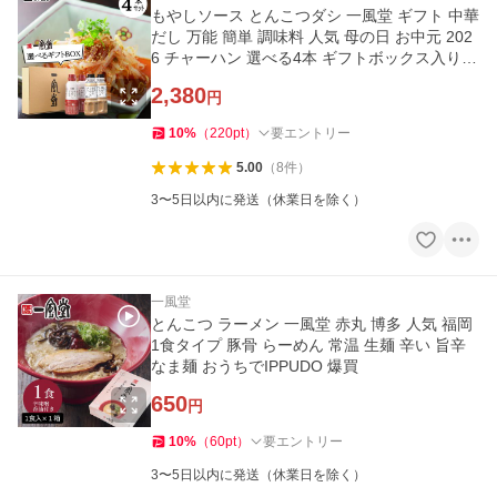
もやしソース とんこつダシ 一風堂 ギフト 中華
だし 万能 簡単 調味料 人気 母の日 お中元 202
6 チャーハン 選べる4本 ギフトボックス入り
博多 爆買
2,380
円
10
%
（
220
pt
）
要エントリー
5.00
（
8
件
）
3〜5日以内に発送（休業日を除く）
一風堂
とんこつ ラーメン 一風堂 赤丸 博多 人気 福岡
1食タイプ 豚骨 らーめん 常温 生麺 辛い 旨辛
なま麺 おうちでIPPUDO 爆買
650
円
10
%
（
60
pt
）
要エントリー
3〜5日以内に発送（休業日を除く）