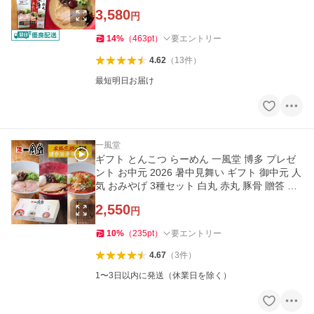
爆買
3,580
円
14
%
（
463
pt
）
要エントリー
4.62
（
13
件
）
最短明日お届け
一風堂
ギフト とんこつ らーめん 一風堂 博多 プレゼ
ント お中元 2026 暑中見舞い ギフト 御中元 人
気 おみやげ 3種セット 白丸 赤丸 豚骨 贈答 爆
買
2,550
円
10
%
（
235
pt
）
要エントリー
4.67
（
3
件
）
1〜3日以内に発送（休業日を除く）