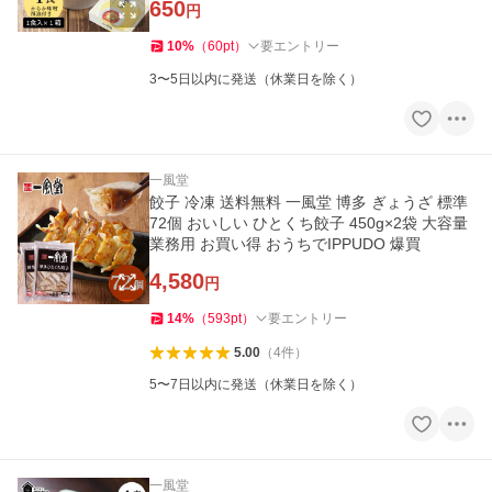
650
円
10
%
（
60
pt
）
要エントリー
3〜5日以内に発送（休業日を除く）
一風堂
餃子 冷凍 送料無料 一風堂 博多 ぎょうざ 標準
72個 おいしい ひとくち餃子 450g×2袋 大容量
業務用 お買い得 おうちでIPPUDO 爆買
4,580
円
14
%
（
593
pt
）
要エントリー
5.00
（
4
件
）
5〜7日以内に発送（休業日を除く）
一風堂