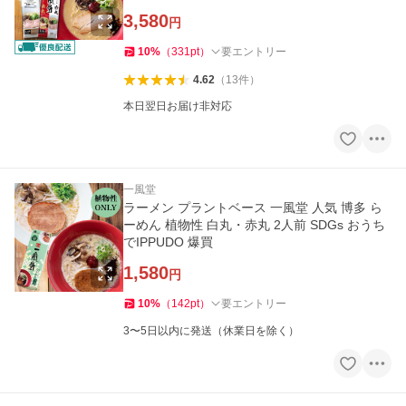
爆買
3,580
円
10
%
（
331
pt
）
要エントリー
4.62
（
13
件
）
本日翌日お届け非対応
一風堂
ラーメン プラントベース 一風堂 人気 博多 ら
ーめん 植物性 白丸・赤丸 2人前 SDGs おうち
でIPPUDO 爆買
1,580
円
10
%
（
142
pt
）
要エントリー
3〜5日以内に発送（休業日を除く）