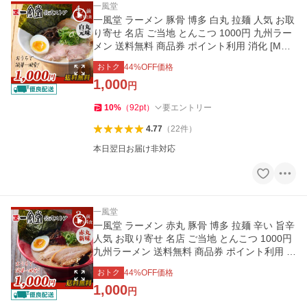
一風堂
一風堂 ラーメン 豚骨 博多 白丸 拉麺 人気 お取
り寄せ 名店 ご当地 とんこつ 1000円 九州ラー
メン 送料無料 商品券 ポイント利用 消化 [M便
1/2]爆買
おトク
44
%OFF価格
1,000
円
10
%
（
92
pt
）
要エントリー
4.77
（
22
件
）
本日翌日お届け非対応
一風堂
一風堂 ラーメン 赤丸 豚骨 博多 拉麺 辛い 旨辛
人気 お取り寄せ 名店 ご当地 とんこつ 1000円
九州ラーメン 送料無料 商品券 ポイント利用 消
化 [M便 1/2]爆買
おトク
44
%OFF価格
1,000
円