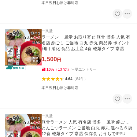
本日翌日お届け非対応
一風堂
ラーメン 一風堂 お取り寄せ 豚骨 博多 人気 有
名店 絹ごし ご当地 白丸 赤丸 商品券 ポイント
利用 消化 食品 お土産 4食 乾麺タイプ 常温 保
存食 爆買
1,500
円
10
%
（
137
pt
）
要エントリー
4.64
（
84
件
）
本日翌日お届け非対応
一風堂
豚骨ラーメン 人気 有名店 博多 一風堂 絹ごし
とんこつラーメン ご当地 白丸 赤丸 選べる６袋
12食 乾麺タイプ 常温 保存食 おうちでIPPUDO