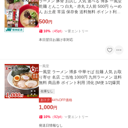
ラーメン 豚骨 お試し 人気 選べる 博多 一風堂
乾麺 とんこつ 白丸・赤丸 2人前 500円 らーめ
ん お土産 常温 保存食 送料無料 ポイント利用
消化 商品券 爆買
500
円
10
%
（
45
pt
）
要エントリー
本日翌日お届け非対応
一風堂
一風堂 ラーメン 博多 中華そば 拉麺 人気 お取
り寄せ 名店 ご当地 1000円 九州ラーメン 送料
無料 商品券 ポイント利用 消化 [M便 1/2]爆買
在庫なし
おトク
44
%OFF価格
1,000
円
10
%
（
92
pt
）
要エントリー
発送日情報なし