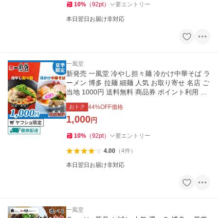
10
%
（
92
pt
）
要エントリー
本日翌日お届け非対応
一風堂
新発売 一風堂 冷やし担々麺 冷かけ中華そば ラ
ーメン 博多 拉麺 細麺 人気 お取り寄せ 名店 ご
当地 1000円 送料無料 商品券 ポイント利用 消
化 [M便 1/2]爆買
おトク
44
%OFF価格
1,000
円
10
%
（
92
pt
）
要エントリー
4.00
（
4
件
）
本日翌日お届け非対応
一風堂