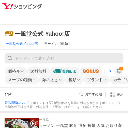
一風堂公式 Yahoo!店
一風堂公式 Yahoo!店
ラーメン【乾麺】
1
価格帯
送料無料
すべての条
スープの種類
麺の太さ
種類
ブランド
カテゴ
11
件
おすすめ順
表示
表示情報について
｜ポイントは原則税抜価格を基準に付与されます｜ポイント・支
払額等の正確な情報（付与条件・上限等）はカートをご確認ください
一風堂
ラーメン 一風堂 豚骨 博多 拉麺 人気 お取り寄