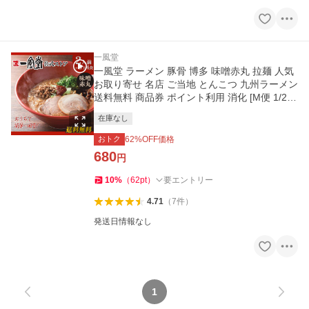
一風堂
一風堂 ラーメン 豚骨 博多 味噌赤丸 拉麺 人気
お取り寄せ 名店 ご当地 とんこつ 九州ラーメン
送料無料 商品券 ポイント利用 消化 [M便 1/2]
爆買
在庫なし
おトク
62
%OFF価格
680
円
10
%
（
62
pt
）
要エントリー
4.71
（
7
件
）
発送日情報なし
1