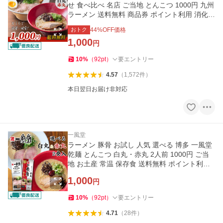
せ 食べ比べ 名店 ご当地 とんこつ 1000円 九州
ラーメン 送料無料 商品券 ポイント利用 消化
[M便 1/2]爆買
おトク
44
%OFF価格
1,000
円
10
%
（
92
pt
）
要エントリー
4.57
（
1,572
件
）
本日翌日お届け非対応
一風堂
ラーメン 豚骨 お試し 人気 選べる 博多 一風堂
乾麺 とんこつ 白丸・赤丸 2人前 1000円 ご当
地 お土産 常温 保存食 送料無料 ポイント利用
消化 商品券 爆買
1,000
円
10
%
（
92
pt
）
要エントリー
4.71
（
28
件
）