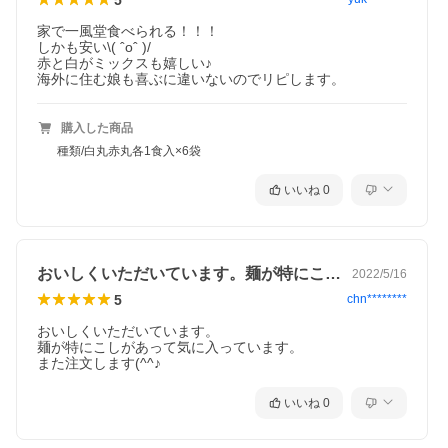
家で一風堂食べられる！！！

しかも安い\( ˆoˆ )/

赤と白がミックスも嬉しい♪

海外に住む娘も喜ぶに違いないのでリピします。
購入した商品
種類/白丸赤丸各1食入×6袋
いいね
0
おいしくいただいています。麺が特にこし…
2022/5/16
5
chn********
おいしくいただいています。

麺が特にこしがあって気に入っています。

また注文します(^^♪
いいね
0