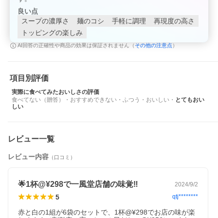
良い点
スープの濃厚さ
麺のコシ
手軽に調理
再現度の高さ
トッピングの楽しみ
その他の注意点
AI回答の正確性や商品の効果は保証されません（
）
＊ ＊ ＊
博多一風堂の代名詞「白丸」「赤丸」をセットにしたお得
なラーメンです。
項目別評価
ストレートの麺にシルキーな豚骨スープを合わせた白丸。赤
実際に食べてみたおいしさの評価
食べてない（贈答）
・
おすすめできない
・
ふつう
・
おいしい
・
とてもおい
丸には、豆板醤、唐辛子をベースに深みのある辛味噌、風味
しい
豊かな香油をトッピング。本格的な絹ごしとんこつラーメン
をご堪能ください。干し中華めん、スープ付。
レビュー一覧
内容量(白
一風堂白丸1食(115g：麺75g、スープ40g)
レビュー内容
（口コミ）
丸赤丸各1
一風堂赤丸1食(123g：麺75g、スープ40g、
食入り)
辛味噌5g、香油3g)
🌟1杯@¥298で一風堂店舗の味覚‼️
2024/9/2
5
qtj********
賞味期限
製造日より10ヶ月、賞味目安4ヶ月
赤と白の1組が6袋のセットで、1杯@¥298でお店の味が楽