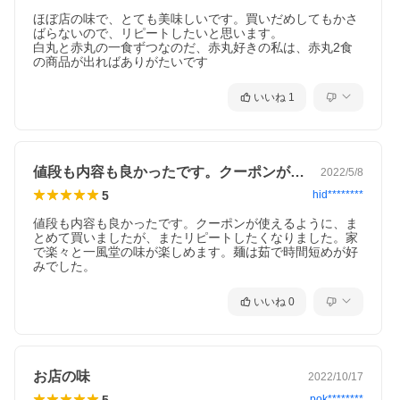
●麺：小麦粉(国内製造)、食塩／かんすい
ほぼ店の味で、とても美味しいです。買いだめしてもかさ
ばらないので、リピートしたいと思います。

●スープ：ポークエキス、豚脂、なたね
白丸と赤丸の一食ずつなのだ、赤丸好きの私は、赤丸2食
の商品が出ればありがたいです
油、たん白加水分解物、食塩、しょうゆ、
砂糖、にんにくペースト、酵母エキス、調
いいね
1
味エキス／調味料(アミノ酸等)、酒精、加
工でんぷん、カラメル色素、香料
値段も内容も良かったです。クーポンが使…
2022/5/8
＜赤丸＞
5
hid********
●麺：小麦粉(国内製造)、食塩／かんすい
値段も内容も良かったです。クーポンが使えるように、ま
●スープ：ポークエキス、豚脂、なたね
とめて買いましたが、またリピートしたくなりました。家
で楽々と一風堂の味が楽しめます。麺は茹で時間短めが好
油、たん白加水分解物、食塩、しょうゆ、
みでした。
砂糖、にんにくペースト、酵母エキス、調
いいね
0
味エキス／調味料(アミノ酸等)、酒精、加
工でんぷん、カラメル色素、香料
●辛味噌：水あめ、還元水あめ、しょう
お店の味
2022/10/17
ゆ、唐辛子、みそ、食塩、豆板醤、パプリ
5
pok********