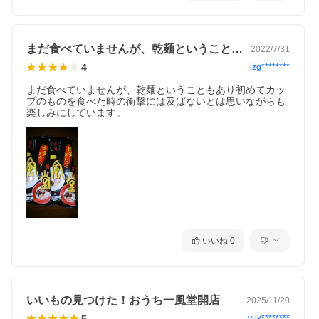
＜赤丸＞
●麺：小麦粉(国内製造)、食塩／かんすい
●スープ：ポークエキス(国内製造)、豚脂、食塩、たん白加水分解
物(大豆、ゼラチンを含む)、しょうゆ(小麦を含む)、砂糖、にんに
まだ食べていませんが、乾麺ということも…
2022/7/31
くペースト、昆布粉末／酒精、調味料(アミノ酸等)、加工でんぷ
ん、カラメル色素、増粘剤(グァーガム)、香料
4
izg********
●辛味噌：水あめ(国内製造)、還元水あめ、しょうゆ(大豆・小麦を
含む)、唐辛子、みそ、食塩、豆板醤、パプリカ粉末、ごま油、醸
まだ食べていませんが、乾麺ということもあり初めてカッ
造酢、生姜ペースト、にんにくペースト／酒精、調味料(アミノ酸
プのものを食べた時の衝撃には及ばないとは思いながらも
等)、加工でんぷん、着色料(カロチノイド、カラメル)、酸味料、
楽しみにしています。
増粘剤(キサンタン)
●香油：なたね油(国内製造)、香味食用油、乾燥にんにく、食用精
製加工油脂、焙煎たまねぎ
※調理画像はイメージです。詳細は原材料をご確認ください。
※納品書、領収書の同梱は不可となります。商品ご到着後、注文履歴よ
りお客様にて印刷お願いいたします。
いいね
0
いいもの見つけた！おうち一風堂開店
2025/11/20
5
yuk********