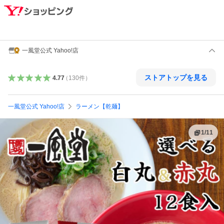
一風堂公式 Yahoo!店
ストアトップを見る
4.77
（
130
件
）
一風堂公式 Yahoo!店
ラーメン【乾麺】
1
/
11