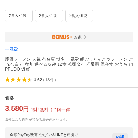
2食入×1袋
2食入×1袋
2食入×6袋
対象
一風堂
豚骨ラーメン 人気 有名店 博多 一風堂 絹ごしとんこつラーメン ご
当地 白丸 赤丸 選べる６袋 12食 乾麺タイプ 常温 保存食 おうちでI
PPUDO 爆買
4.62
（
13
件
）
価格
3,580
円
送料無料
（
全国一律
）
条件により送料が異なる場合があります。
全額PayPay残高で支払い&LINEと連携で
内訳