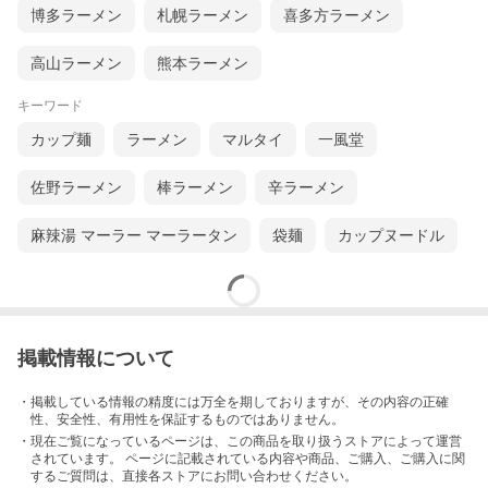
博多ラーメン
札幌ラーメン
喜多方ラーメン
高山ラーメン
熊本ラーメン
キーワード
カップ麺
ラーメン
マルタイ
一風堂
佐野ラーメン
棒ラーメン
辛ラーメン
麻辣湯 マーラー マーラータン
袋麺
カップヌードル
掲載情報について
・掲載している情報の精度には万全を期しておりますが、その内容の正確
性、安全性、有用性を保証するものではありません。
・現在ご覧になっているページは、この
商品
を取り扱うストアによって運営
されています。 ページに記載されている内容
や商品、ご購入
、ご購入に関
するご質問は、直接各ストアにお問い合わせください。