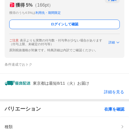
獲得
5
%
（
166
pt）
獲得のうち4.5%は
利用先・期間限定
ログインして確認
ご注意
表示よりも実際の付与数・付与率が少ない場合があります
詳細
（付与上限、未確定の付与等）
原則税抜価格が対象です。特典詳細は内訳でご確認ください。
条件達成でおトク
東京都は最短8/11（火）お届け
詳細を見る
バリエーション
在庫を確認
種類