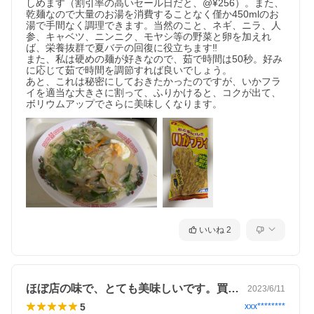
しめます（割引率の高いセール日だと、@¥256）。また、
配送方法
通常便
乾麺なので大量のお湯を消費することなく僅か450mlのお
湯で手間なく調理できます。当然のこと、ネギ、ニラ、人
参、キャベツ、ニンニク、モヤシ等の野菜と卵を加えれ
保存方法
直射日光、高温多湿を避け、常温で保存
ば、栄養抜群で夏バテの回復に役立ちます‼️

また、私は硬めの麺が好きなので、茹で時間は50秒。好み
に応じて茹で時間を調節すれば良いでしょう。

あと、これは秘密にしておきたかったのですが、いかフラ
アレルゲン
小麦、ゼラチン、豚肉、大豆、ごま
イを適当な大きさに割って、ふりかけると、コクが出て、
ボリウムアップでさらに美味しくなります。
ゆで時間目
1分10秒〜1分30秒（お好みにより調節して
安
ください）
包装・のし
不可
製造所
麺：星野物産 株式会社 群馬県みどり市大
いいね
2
間々町大間々2458-2
スープ、辛味噌、香油：一番食品 株式会
社 福岡県飯塚市伊川663-1
ほぼ店の味で、とても美味しいです。買い…
2023/6/11
5
原材料名
＜白丸＞
xxx********