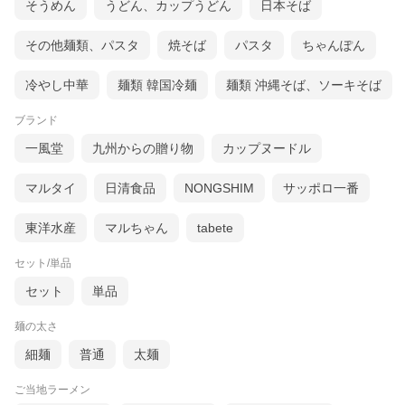
そうめん
うどん、カップうどん
日本そば
その他麺類、パスタ
焼そば
パスタ
ちゃんぽん
冷やし中華
麺類 韓国冷麺
麺類 沖縄そば、ソーキそば
ブランド
一風堂
九州からの贈り物
カップヌードル
マルタイ
日清食品
NONGSHIM
サッポロ一番
東洋水産
マルちゃん
tabete
セット/単品
セット
単品
麺の太さ
細麺
普通
太麺
ご当地ラーメン