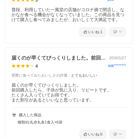
カ粉末、ごま油、醸造酢、生姜ペースト、
にんにくペースト／酒精、調味料(アミノ
普段、利用していた一風堂の店舗がコロナ禍で閉店し、な
かなか食べる機会がなくなっていました。この商品を見つ
酸等)、加工でんぷん、着色料(カロチノイ
けて購入し食べてみましたが、おいしくて大満足です。
ド、カラメル)、酸味料、増粘剤(キサンタ
いいね
1
ン)
●香油：なたね油、香味食用油、乾燥にん
にく、食用精製加工油脂、焙煎たまねぎ
届くのが早くてびっくりしました。前回購…
2026/1/27
4
mik********
※調理画像はイメージです。詳細は原材料をご確認ください。
※納品書、領収書の同梱は不可となります。商品ご到着後、注文履歴よ
実際に食べてみたおいしさの評価
：
とてもおいしい
りお客様にて印刷お願いいたします。
届くのが早くてびっくりしました。

style="padding: 12px; text-align: left; font-weight: bold; backgroun
前回購入したら、子供が気に入り、リピートです。

d-color: #f0f0f5;">包装・のし 不可 製造所 麺：星野物産 株式会社
たくさん入っていてお得です。

群馬県みどり市大間々町大間々2458-2
また割引があるといいなと思っています。
スープ、辛味噌、香油：一番食品 株式会社 福岡県飯塚市伊川663-
1 原材料名
＜白丸＞
●麺：小麦粉(国内製造)、食塩／かんすい
購入した商品
●スープ：ポークエキス(国内製造)、豚脂、食塩、たん白加水分解
物(大豆、ゼラチンを含む)、しょうゆ(小麦を含む)、砂糖、にんに
種類/白丸赤丸各1食入×6袋
くペースト、昆布粉末／酒精、調味料(アミノ酸等)、加工でんぷ
ん、カラメル色素、増粘剤(グァーガム)、香料
いいね
0