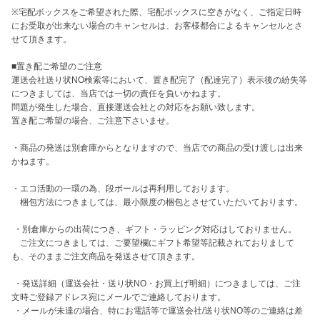
※宅配ボックスをご希望された際、宅配ボックスに空きがなく、ご指定日時
にお受取が出来ない場合のキャンセルは、お客様都合によるキャンセルとさ
せて頂きます。

■置き配ご希望のご注意　

運送会社送り状NO検索等において、置き配完了（配達完了）表示後の紛失等
につきましては、当店では一切の責任を負いかねます。

問題が発生した場合、直接運送会社との対応をお願い致します。

置き配ご希望の場合、ご注意下さいませ。

・商品の発送は別倉庫からとなりますので、当店での商品の受け渡しは出来
かねます。

・エコ活動の一環の為、段ボールは再利用しております。

　梱包方法につきましては、最小限度の梱包とさせていただいております。

 ・別倉庫からの出荷につき、ギフト・ラッピング対応はしておりません。

　ご注文につきましては、ご要望欄にギフト希望等記載されておりまして
も、そのままご注文商品を発送させて頂きます。

 ・発送詳細（運送会社・送り状NO・お買上げ明細）につきましては、ご注
文時ご登録アドレス宛にメールでご連絡しております。

 ・メールが未達の場合、特にお電話等で運送会社/送り状NO等のご連絡は差