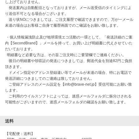
し上げておりません。

　発送案内は自動配信となっておりますが、メール送受信のタイミングによ
り送信不可となる場合がございます。

　送り状NOにつきましては、ご注文履歴で確認できますので、万が一メール
未達の場合はお客様ご自身で履歴画面でのご確認をお願い致します。

 ・個人情報漏洩防止及び地球環境エコ活動の一環として、「発送詳細のご案
内【SecondBrand】」メールを持って、お買い上げ明細書に代えさせていた
だいております。

  明細書など必要な方は、その旨ご注文時にご要望欄でご連絡ください。

　後日の明細書や領収証の発送につきましては、郵送代金を別途82円ご負担
頂きます。

　ドメイン指定やアドレス登録違い等でメールが未達の場合、特にお電話で
発送詳細につきましてのご連絡は致しておりません。

　ご登録アドレスのメール設定を【info@brave-net.jp】受信可能にお願い致
します。

　ご利用のウイルスソフトによっては、迷惑メールフォルダに振分けされる
可能性がございますので、迷惑メールフォルダの確認をお願い致します。

送料
【宅配便：送料】
