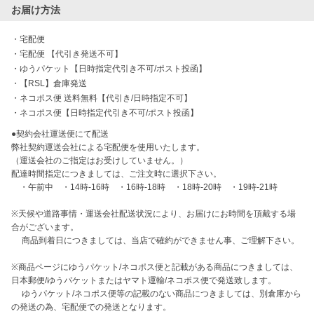
お届け方法
・
宅配便
・
宅配便 【代引き発送不可】
・
ゆうパケット【日時指定代引き不可/ポスト投函】
・
【RSL】倉庫発送
・
ネコポス便 送料無料【代引き/日時指定不可】
・
ネコポス便【日時指定代引き不可/ポスト投函】
●契約会社運送便にて配送

弊社契約運送会社による宅配便を使用いたします。

（運送会社のご指定はお受けしていません。）

配達時間指定につきましては、ご注文時に選択下さい。

　・午前中　・14時-16時　・16時-18時　・18時-20時　・19時-21時

※天候や道路事情・運送会社配送状況により、お届けにお時間を頂戴する場
合がございます。

　 商品到着日につきましては、当店で確約ができません事、ご理解下さい。

※商品ページにゆうパケット/ネコポス便と記載がある商品につきましては、
日本郵便/ゆうパケットまたはヤマト運輸/ネコポス便で発送致します。

　 ゆうパケット/ネコポス便等の記載のない商品につきましては、別倉庫から
の発送の為、宅配便での発送となります。
