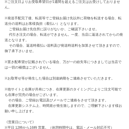
※ご注文日よりお受取希望日が1週間を超えるご注文はお受けしておりませ
ん。

※発送手配完了後、転居等でご登録お届け先以外に荷物を転送する場合、転
送分の送料はお客様負担（着払い）となります。

　 ご登録お届け先住所に誤りがないか、ご確認下さいませ。

　 代引き注文の場合、転送ができません。一度、当店に返送されてからの発
送となります。

　 その場合、返送時着払い送料及び発送時送料を加算させて頂きますので、
御了承下さいませ。

※置き配希望が記載されている場合、万が一の紛失等につきましては当店で
は一切の補償はございません。

※お取寄せ等が発生した場合は別途納期をご連絡させていただきます。

※他サイトと在庫が共有につき、在庫更新のタイミングによりご注文可能で
も在庫が完売の場合がございます。

　その場合、ご登録お電話及びメールでご連絡をさせて頂きます。

　在庫更新システム上、時間差が発生致しますので、ご理解下さいます様お
願い申し上げます。

《営業日について》

※平日 12時から16時 営業。（休憩時間中は、電話・メール対応不可）
