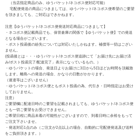
　（当店指定商品のみ、ゆうパケット/ネコポス便対応可能）

　 宅配便発送の商品につきましては、ゆうパケット/ネコポス便希望のご要望
を頂きましても、ご対応はできかねます。

注意【ゆうパケット/ネコポス便発送対応商品につきまして】

・ネコポス便記載商品でも、保管倉庫の関係で【ゆうパケット便】での発送
となる場合がございます。

・ポスト投函後の紛失については対応いたしかねます。補償等一切はござい
ません。

(投函後とは・・・ゆうパケット/ネコポス便追跡にて「お届け先にお届け済
み/ポスト投函完了/配達完了」表示になっているもの。）

・ゆうパケットの場合、発送日よりお届けに3日から5日ほどお時間を頂戴致
します。離島への発送の場合、かなりの日数がかかります。

（速達等はございません）

・ゆうパケット/ネコポス便ともポスト投函の為、代引き・日時指定はお受け
しておりません。

注意）

ご要望欄に配達日時のご要望を記載されましても、ゆうパケット/ネコポス便
とも一切ご要望をお受けできません。

ご希望日程に商品未着の可能性がございますので、到着日時に余裕をもって
ご注文下さいませ。

・発送対応1点のみ（ご注文が2点以上の場合、自動的に宅配便発送及び送料
をご負担頂きます。）
