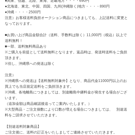
●関東、信越、北陸、東海、近畿地方・・・・690円

●北海道、東北、中国、四国、九州(沖縄除く)地方・・・・890円

●沖縄・・・・2500円

注意）お客様送料負担オークション商品につきましても、上記送料に変更と
なっております。

■お買い上げ商品金額合計（送料、手数料は除く）11,000円（税込）以上で
送料無料！

■一部、送料無料商品あり

※ご購入を前提として送料無料となります。返品時は、発送時送料をご負担
頂きます。

※但し、沖縄県への発送は除く

注意）

※沖縄県への発送は【送料無料対象外】となり、商品代金11000円以上のお
買上でも当店規定送料をご負担頂きます。

※沖縄、各地離島につきましては、別途離島中継料金が発生する場合がござ
います。

（追加金額は商品確認後追ってご案内いたします。）

※大型商品・ご注文個数により口数が増える場合につきましては、　別途送
料をご請求させていただきます。

【別途送料対象商品】

ご注文後に、送料の訂正をいたしましてご連絡させていただきます。
