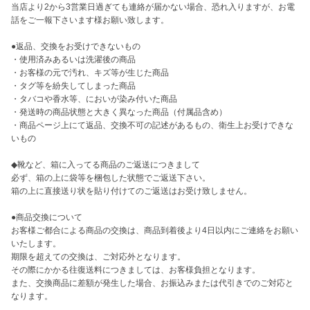
当店より2から3営業日過ぎても連絡が届かない場合、恐れ入りますが、お電
話をご一報下さいます様お願い致します。

●返品、交換をお受けできないもの

・使用済みあるいは洗濯後の商品

・お客様の元で汚れ、キズ等が生じた商品

・タグ等を紛失してしまった商品

・タバコや香水等、においが染み付いた商品

・発送時の商品状態と大きく異なった商品（付属品含め）

・商品ページ上にて返品、交換不可の記述があるもの、衛生上お受けできな
いもの

◆靴など、箱に入ってる商品のご返送につきまして

必ず、箱の上に袋等を梱包した状態でご返送下さい。

箱の上に直接送り状を貼り付けてのご返送はお受け致しません。

●商品交換について

お客様ご都合による商品の交換は、商品到着後より4日以内にご連絡をお願い
いたします。

期限を超えての交換は、ご対応外となります。

その際にかかる往復送料につきましては、お客様負担となります。

また、交換商品に差額が発生した場合、お振込みまたは代引きでのご対応と
なります。
