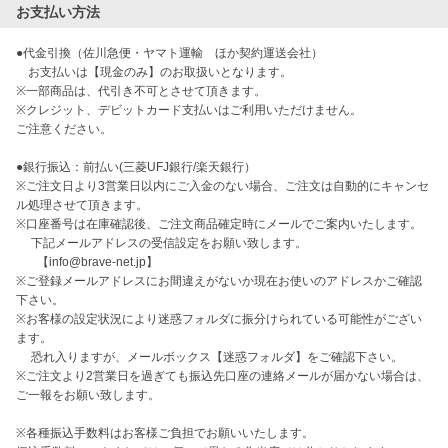
お支払い方法
●代金引換（佐川急便・ヤマト運輸　ほか契約運送会社）

　お支払いは【現金のみ】のお取扱いとなります。　 

※一部商品は、代引き不可とさせて頂きます。

※クレジット、デビットカード支払いはご利用いただけません。

ご注意ください。

●銀行振込：前払い(三菱UFJ銀行/楽天銀行）

※ご注文日より3営業日以内にご入金のない場合、ご注文は自動的にキャンセ
ル処理させて頂きます。

※口座番号は在庫確認後、ご注文商品確定時にメールでご案内いたします。

　 下記メールアドレスの受信設定をお願い致します。

       【info@brave-net.jp】

※ご登録メールアドレスにお間違えがないか現在お使いのアドレスかご確認
下さい。

※お客様の設定状況により迷惑フォルダに振分けられている可能性がござい
ます。

　 恐れ入りますが、メールボックス【迷惑フォルダ】をご確認下さい。　

※ご注文より2営業日を過ぎても振込先口座の連絡メールが届かない場合は、
ご一報をお願い致します。

※各種振込手数料はお客様ご負担でお願いいたします。
