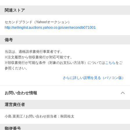
関連ストア
セカンドブランド（Yahoo!オークション）
http://sellinglist.auctions.yahoo.co.jp/user/secondb071001
備考
当店は、適格請求書発行事業者です。
※注文履歴から領収書発行が対応可能です。
※領収書発行が可能な条件（対象のお支払い方法等）については
こちら
をご
参照ください。
さらに詳しい説明を見る（パソコン版）
お問い合わせ情報
運営責任者
小島 菜美江 / お問い合わせ担当者：秋田桂太
郵便番号