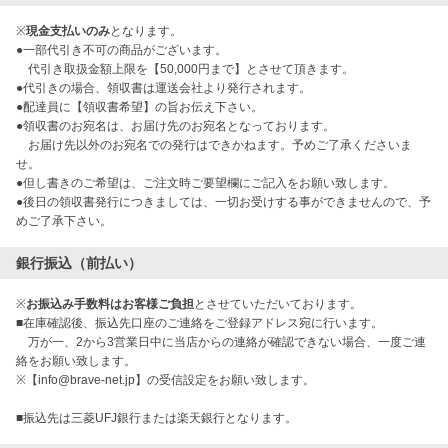
※
現金支払いのみ
となります。
●一部代引き不可の商品がございます。
代引き取扱金額上限を【50,000円まで】とさせて頂きます。
●代引きの場合、領収書は運送会社より発行されます。
●配達員に【領収書希望】の旨お伝え下さい。
●領収書のお宛名は、お届け先のお宛名となっております。
お届け先以外のお宛名での発行はできかねます。予めご了承くださいま
せ。
●但し書きのご希望は、ご注文時ご要望欄にご記入をお願い致します。
●後日の領収書発行につきましては、一切お受けする事ができませんので、予
めご了承下さい。
銀行振込（前払い）
※
お振込み手数料はお客様ご負担
とさせていただいております。
■在庫確認後、振込先口座のご連絡をご登録アドレス宛に行います。
万が一、2から3営業日中に当店からの連絡が確認できない場合、一度ご連
絡をお願い致します。
※【info@brave-net.jp】の受信設定をお願い致します。
■振込先は三菱UFJ銀行または楽天銀行となります。