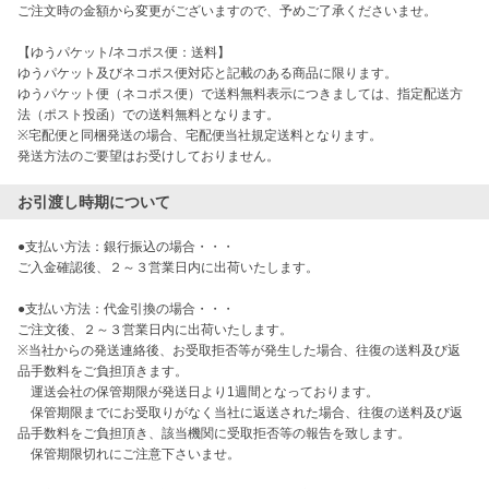
ご注文時の金額から変更がございますので、予めご了承くださいませ。

【ゆうパケット/ネコポス便：送料】

ゆうパケット及びネコポス便対応と記載のある商品に限ります。

ゆうパケット便（ネコポス便）で送料無料表示につきましては、指定配送方
法（ポスト投函）での送料無料となります。

※宅配便と同梱発送の場合、宅配便当社規定送料となります。

お引渡し時期について
●支払い方法：銀行振込の場合・・・

ご入金確認後、２～３営業日内に出荷いたします。

●支払い方法：代金引換の場合・・・

ご注文後、２～３営業日内に出荷いたします。

※当社からの発送連絡後、お受取拒否等が発生した場合、往復の送料及び返
品手数料をご負担頂きます。

　運送会社の保管期限が発送日より1週間となっております。

　保管期限までにお受取りがなく当社に返送された場合、往復の送料及び返
品手数料をご負担頂き、該当機関に受取拒否等の報告を致します。

　保管期限切れにご注意下さいませ。
