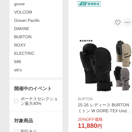
grove
VOLCOM
Ocean Pacific
DAKINE
BURTON
ROXY
ELECTRIC
686
eb's
開催中のイベント
ボーナスセレクショ
BURTON
ン最大40%
25-26 レディース BURTON
ミトン W GORE-TEX Under
mitt 10395109 1039519: 正
20
%OFF価格
対象商品
規品/ゴアテックス/女性用/ス
11,880
円
ノボー/スノーボード/バート
割引あり