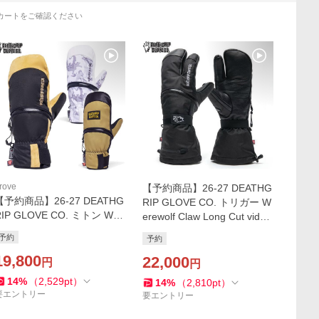
カートをご確認ください
rove
【予約商品】26-27 DEATHG
【予約商品】26-27 DEATHG
RIP GLOVE CO. トリガー W
RIP GLOVE CO. ミトン Wer
erewolf Claw Long Cut vide2
wolf MItt vide27wm: 正規品/
7wclbk: 正規品/ミトン/手袋/
予約
予約
手袋/グローブ/メンズ/ミット/
メンズ/ミット/スノボー/デス
スノーボード/デスグリップ/
19,800
グリップ/スノボ/snow
22,000
円
円
スノボ/snow
14
%
（
2,529
pt
）
14
%
（
2,810
pt
）
要エントリー
要エントリー