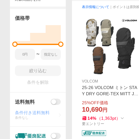
表示情報について
｜ポイントは原則
価格帯
〜
絞り込む
VOLCOM
条件を解除
25-26 VOLCOM ミトン STA
Y DRY GORE-TEX MITT J68
52605: 正規品/ゴアテックス/
送料無料
25
%OFF価格
メンズ/スノーボード/ボルコ
10,690
円
ム/スノー手袋/スノボ/ミット/
条件付き送料無料
条件なし
14
%
（
1,363
pt
）
グローブ/snow
要エントリー