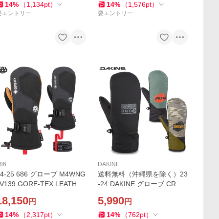
14
%
（
1,134
pt
）
14
%
（
1,576
pt
）
要エントリー
要エントリー
86
DAKINE
24-25 686 グローブ M4WNG
送料無料（沖縄県を除く）23
LV139 GORE-TEX LEATHER
-24 DAKINE グローブ CROS
LINER MITT: ゴアテックス/
SFIRE MITT BD237-735: 正
18,150
5,990
円
円
正規品/メンズ/スノーボード/
規品/ミット/ミトン/ダカイン/
スノボ/ミット/ミトン/snow
メンズ/スノーボード/BD237
14
%
（
2,317
pt
）
14
%
（
762
pt
）