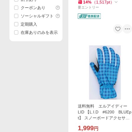
14
%
（
1,517
pt
）
ン/スノボ/グローブ
クーポンあり
要エントリー
ソーシャルギフト
定期購入
在庫ありのみを表示
送料無料 エルアイディー
LID 【L.I.D #6200 BLUEp
t】 スノーボードアクセサリ
ー グローブ 男女兼用モデ
1,999
円
ル*sl40〜sw*