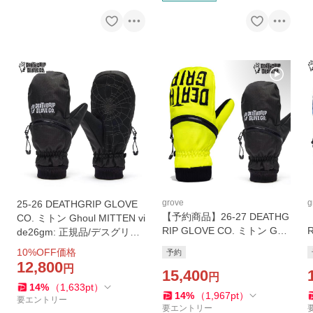
grove
g
25-26 DEATHGRIP GLOVE
【予約商品】26-27 DEATHG
CO. ミトン Ghoul MITTEN vi
RIP GLOVE CO. ミトン Gho
de26gm: 正規品/デスグリッ
ul MITTEN vide27gm: 正規
u
プ/メンズ/ミット/スノボー/デ
10
%OFF価格
予約
品/グローブ/手袋/メンズ/ミッ
ス ミトン/スノボ/snow
12,800
円
ト/スノーボード/デスグリッ
15,400
円
プ/スノボ/snow
14
%
（
1,633
pt
）
14
%
（
1,967
pt
）
要エントリー
要エントリー