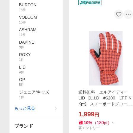
BURTON
13
件
VOLCOM
15
件
ASHRAM
11
件
DAKINE
3
件
ROXY
1
件
LID
4
件
OP
5
件
ジュニア/キッズ
送料無料 エルアイディー
1
件
LID 【L.I.D #6200 LT.PIN
Kpt】 スノーボードグロー
もっと見る
ブ グローブ 男女兼用モデ
1,999
円
ル*sl40〜sw*
10
%
（
180
pt
）
ブランド
要エントリー