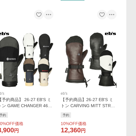
b's
eb's
【予約商品】 26-27 EB'S ミ
【予約商品】26-27 EB'S ミ
トン GAME CHANGER 4600
トン CARVING MITT STRO
002: 正規品/エビス/メンズ/レ
NG NII 4600008: 正規品/レ
予約
予約
ディース/スノボー/スノボ/グ
ザー/ロングカフス/エビス/メ
0
%OFF価格
10
%OFF価格
ローブ/ミット/ゴアテックス/
ンズ/レディース/スノボー/グ
8,900
12,360
手袋/snow
ローブ/ミット/手袋/snow
円
円