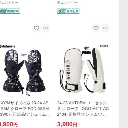
735/snow
要エントリー
要エントリー
NVY/Mサイズのみ 23-24 AS
24-25 ANTHEM ユニセック
HRAM グローブ POD ASRM
ス グローブ LOGO MITT AG
23W07: 正規品/アシュラム/
2404: 正規品/アンセム/メン
メンズ/スノーボード/ミトン/
ズ/スノーボード/ミット/ミト
8,900
3,980
円
円
ミット/スノボ/スキー/snow
ン/snow