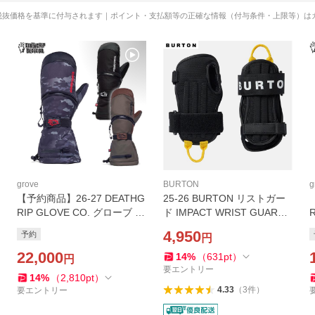
税抜価格を基準に付与されます｜ポイント・支払額等の正確な情報（付与条件・上限等）は
grove
BURTON
g
【予約商品】26-27 DEATHG
25-26 BURTON リストガー
RIP GLOVE CO. グローブ W
ド IMPACT WRIST GUARD
erewolf MItt Long Cut vide27
10347101: True Black 正規
e
4,950
予約
円
wml: 正規品/メンズ/ミット/
品/バートン/スノーボード/プ
スノーボード/デスグリップ/
22,000
ロテクション/メンズ/手首/ca
14
%
（
631
pt
）
円
スノボ
t-snow
要エントリー
14
%
（
2,810
pt
）
4.33
（
3
件
）
要エントリー