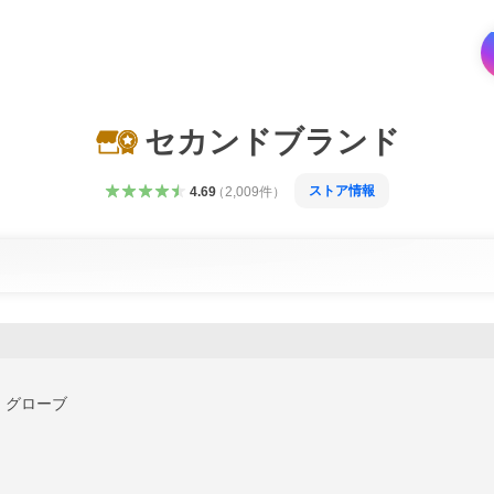
セカンドブランド
ストア情報
4.69
（
2,009
件
）
グローブ