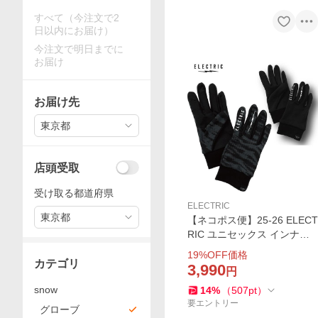
すべて（今注文で2
日以内にお届け）
今注文で明日までに
お届け
お届け先
東京都
店頭受取
受け取る都道府県
ELECTRIC
東京都
【ネコポス便】25-26 ELECT
RIC ユニセックス インナー
グローブ EA97 INNER GLOV
19
%OFF価格
E：正規品/エレクトリック/
カテゴリ
3,990
円
エレク/手袋/スキー/スノーボ
snow
14
%
（
507
pt
）
ード/スノボ/snow
要エントリー
グローブ