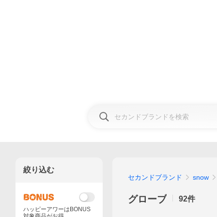
絞り込む
セカンドブランド
snow
グローブ
92
件
ハッピーアワーはBONUS
対象商品がお得