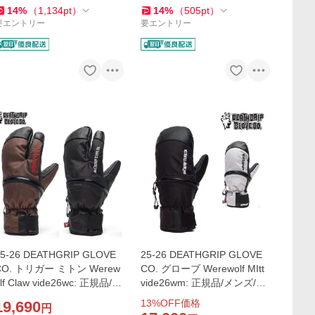
14
%
（
1,134
pt
）
14
%
（
505
pt
）
要エントリー
要エントリー
25-26 DEATHGRIP GLOVE
25-26 DEATHGRIP GLOVE
CO. トリガー ミトン Werew
CO. グローブ Werewolf MItt
lf Claw vide26wc: 正規品/メ
vide26wm: 正規品/メンズ/手
ンズ/ミット/トリガーミトン/
袋/ミトン/ミット/スノーボー
13
%OFF価格
19,690
円
スノボー/デスグリップ/スノ
ド/デスグリップ/スノボ/sno