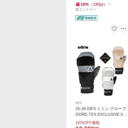
10
%
（
180
pt
）
要エントリー
eb's
25-26 EB'S ミトン グローブ
GORE-TEX EXCLUSIVE 450
0015: 正規品/エビス/ゴアテ
10
%OFF価格
ックス/スノー ミトン/スノボ/