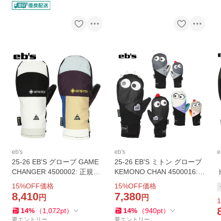
eb's
eb's
e
25-26 EB'S グローブ GAME
25-26 EB'S ミトン グローブ
CHANGER 4500002: 正規品/
KEMONO CHAN 4500016:
エビス/ユニセックス/スノー
正規品/エビス/ケモノチャン/
15
%OFF価格
15
%OFF価格
ボード/ミトン/ミット/ゴアテ
スノボ/スノボミトン/ミット/
8,410
7,380
円
円
1
ックス/snow
ボード 手袋/snow
14
%
（
1,072
pt
）
14
%
（
940
pt
）
要エントリー
要エントリー