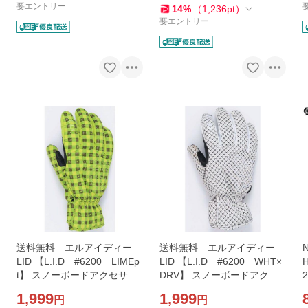
るこむ/snow
now
要エントリー
14
%
（
1,236
pt
）
要エントリー
送料無料 エルアイディー
送料無料 エルアイディー
LID 【L.I.D #6200 LIMEp
LID 【L.I.D #6200 WHT×
t】 スノーボードアクセサリ
DRV】 スノーボードアクセ
ー グローブ 男女兼用モデ
サリー グローブ 男女兼用
1,999
1,999
円
円
ル*sl40〜sw*
モデル*sl40〜sw*