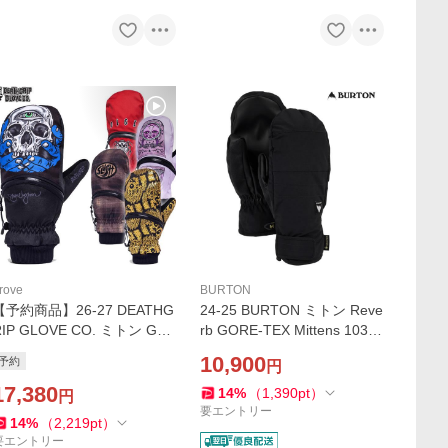
rove
BURTON
【予約商品】26-27 DEATHG
24-25 BURTON ミトン Reve
RIP GLOVE CO. ミトン Gho
rb GORE-TEX Mittens 10340
l MITTEN vide27gm: 正規
109: 正規品/ゴアテックス/グ
10,900
予約
円
品/手袋/メンズ/ミット/グロー
ローブ/バートン/手袋/男性/ば
ブ/スノボー/デスグリップ/ス
17,380
ーとん/メンズ/スノボ/ミット/
14
%
（
1,390
pt
）
円
ノボ/snow
ミトン/snow
要エントリー
14
%
（
2,219
pt
）
要エントリー