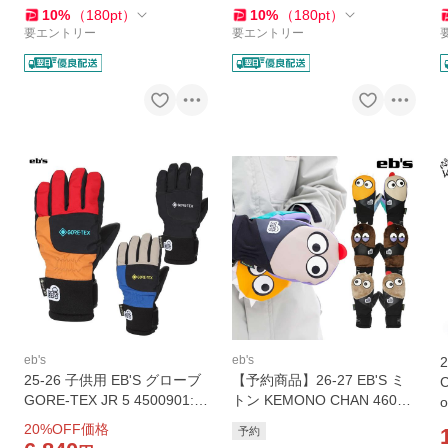
10
%
（
180
pt
）
10
%
（
180
pt
）
要エントリー
要エントリー
eb's
eb's
25-26 子供用 EB'S グローブ
【予約商品】26-27 EB'S ミ
GORE-TEX JR 5 4500901:
トン KEMONO CHAN 46000
o
正規品/ゴアテックス/5本指/
17: 正規品/エビス/メンズ/レ
20
%OFF価格
予約
スノー/雪遊び/防寒/エビス/ジ
ディース/スノボー/スノーボ