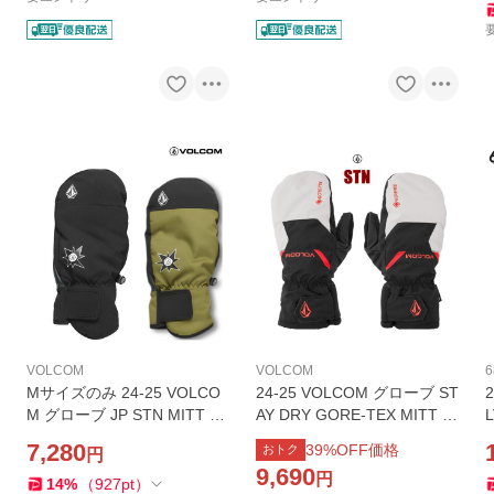
VOLCOM
VOLCOM
6
Mサイズのみ 24-25 VOLCO
24-25 VOLCOM グローブ ST
M グローブ JP STN MITT J6
AY DRY GORE-TEX MITT J6
8024JA: 正規品/メンズ/スノ
852505: 正規品/メンズ/ゴア
7,280
39
%OFF価格
おトク
円
ボー/手袋/スノーボード/ボル
テックス/スノーボード/ボル
9,690
円
コム/スノボ/ミット/ミトン/ぼ
コム/スノボ/ミット/ミトン/s
14
%
（
927
pt
）