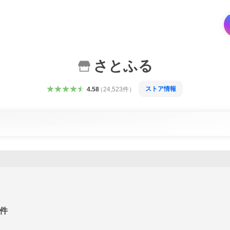
さとふる
ストア情報
4.58
（
24,523
件
）
件