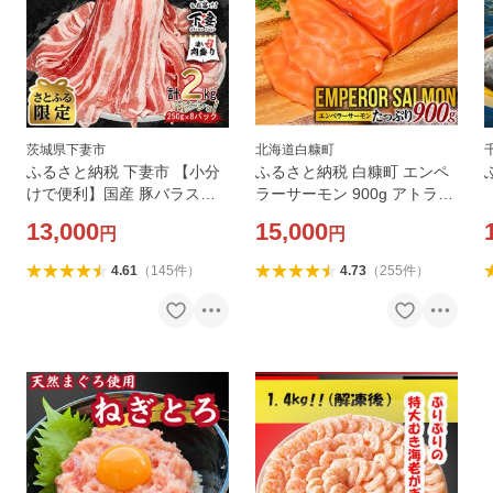
茨城県下妻市
北海道白糠町
ふるさと納税 下妻市 【小分
ふるさと納税 白糠町 エンペ
けで便利】国産 豚バラスラ
ラーサーモン 900g アトラン
イス 計2kg(250g×8パック)
ティックサーモン刺身用 キ
13,000
15,000
円
円
〔下妻工場直送〕【さとふる
ングサーモン を超えた 小分
限定】
けパック
4.61
（
145
件
）
4.73
（
255
件
）