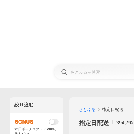
絞り込む
さとふる
指定日配送
指定日配送
394,792
本日ボーナスストアPlusが
最大20%