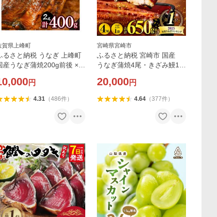
佐賀県上峰町
宮崎県宮崎市
ふるさと納税 うなぎ 上峰町
ふるさと納税 宮崎市 国産
国産うなぎ蒲焼200g前後 × 2
うなぎ蒲焼4尾・きざみ鰻1袋
尾 計400g前後
(合計650g)
10,000
20,000
円
円
4.31
（
486
件
）
4.64
（
377
件
）