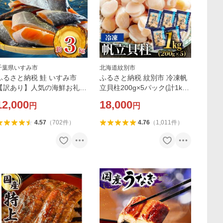
千葉県いすみ市
北海道紋別市
ふるさと納税 鮭 いすみ市
ふるさと納税 紋別市 冷凍帆
【訳あり】人気の海鮮お礼品
立貝柱200g×5パック(計1kg)
チリ産 定塩 塩銀鮭切り落と
| ホタテ ほたて 玉冷★★
12,000
18,000
円
円
し(端材)約3kg
4.57
（
702
件
）
4.76
（
1,011
件
）