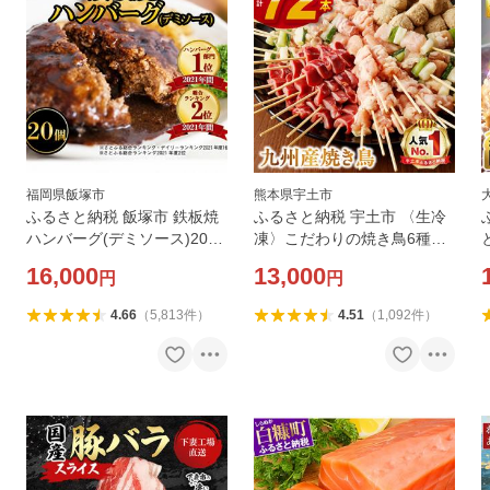
福岡県飯塚市
熊本県宇土市
ふるさと納税 飯塚市 鉄板焼
ふるさと納税 宇土市 〈生冷
ハンバーグ(デミソース)20個
凍〉こだわりの焼き鳥6種セ
セット
ット (計72本・約2kg)【タ
16,000
13,000
円
円
レ付】
4.66
（
5,813
件
）
4.51
（
1,092
件
）