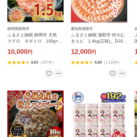
静岡県静岡市
愛知県蒲郡市
ふるさと納税 静岡市 天然
ふるさと納税 蒲郡市 特大む
マグロ ネギトロ 100g×15
きエビ 1.4kg(正味)_【G03
P(合計1.5kg)
34】
10,000
12,000
円
円
4.63
（
287
件
）
4.50
（
1,156
件
）