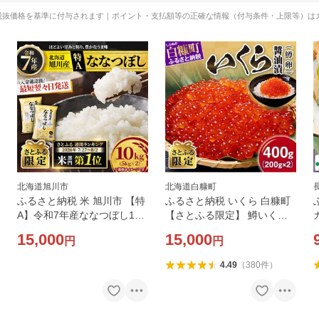
税抜価格を基準に付与されます｜ポイント・支払額等の正確な情報（付与条件・上限等）は
北海道旭川市
北海道白糠町
ふるさと納税 米 旭川市 【特
ふるさと納税 いくら 白糠町
A】令和7年産ななつぼし10k
【さとふる限定】 鱒いくら
g(5kg×2)北海道旭川産 米 お
醤油漬け 400g(200g×2) 小分
15,000
15,000
円
円
米【さとふる限定】_05957
けパック
4.49
（
380
件
）