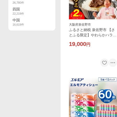
26,780
件
四国
22,219
件
中国
大阪府泉佐野市
16,619
件
ふるさと納税 泉佐野市 【さ
とふる限定】やわらかハラミ
2kg 氷温熟成×特製旨ダレ 小
19,000
円
分け 4パック mrz0479