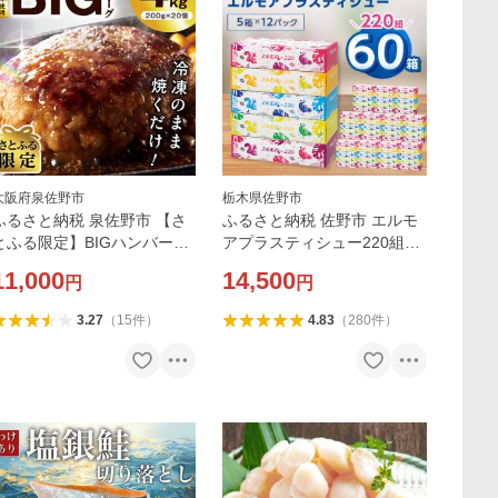
大阪府泉佐野市
栃木県佐野市
ふるさと納税 泉佐野市 【さ
ふるさと納税 佐野市 エルモ
とふる限定】BIGハンバーグ
アプラスティシュー220組
200g×20個 黒毛和牛入り
5箱×12パック(60箱)【離島・
11,000
14,500
円
円
沖縄県不可】
3.27
（
15
件
）
4.83
（
280
件
）