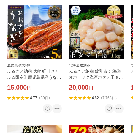
鹿児島県大崎町
北海道紋別市
ふるさと納税 大崎町 【さと
ふるさと納税 紋別市 北海道
ふる限定】鹿児島県産うなぎ
オホーツク海産ホタテ玉冷バ
長蒲焼5尾(計600g)
ラエティサイズ(1kg)| 訳あり
15,000
20,000
円
円
サイズ不揃い ★
4.77
（
39
件
）
4.82
（
7,768
件
）