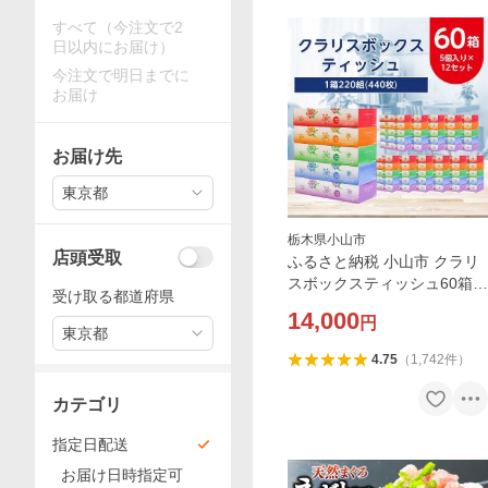
すべて（今注文で2
日以内にお届け）
今注文で明日までに
お届け
お届け先
東京都
栃木県小山市
店頭受取
ふるさと納税 小山市 クラリ
スボックスティッシュ60箱(1
受け取る都道府県
箱220組(440枚))(5個入り×12
14,000
円
セット)
東京都
4.75
（
1,742
件
）
カテゴリ
指定日配送
お届け日時指定可