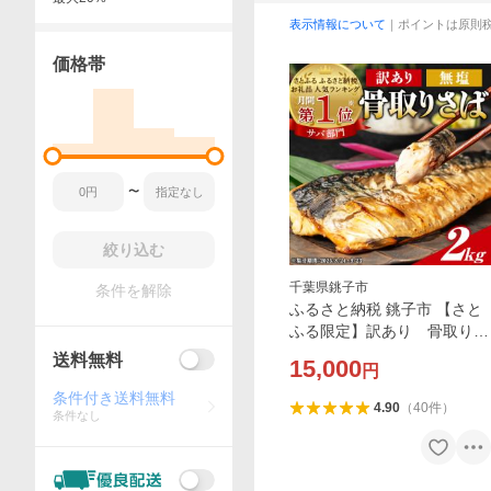
表示情報について
｜ポイントは原則
価格帯
〜
絞り込む
千葉県銚子市
条件を解除
ふるさと納税 銚子市 【さと
ふる限定】訳あり 骨取り
無塩さば 2kg
送料無料
15,000
円
条件付き送料無料
4.90
（
40
件
）
条件なし