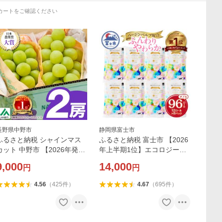
カートをご確認ください
長野県中野市
静岡県富士市
ふるさと納税 シャインマス
ふるさと納税 富士市 【2026
カット 中野市 【2026年発
年上半期1位】エコロジープ
送】シャインマスカット2房1
レミアム トイレットペーパ
9,000
14,000
円
円
kg以上 JA中野市から直送
ー ダブル 96ロール 日用品
人気
4.56
（
425
件
）
4.67
（
695
件
）