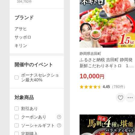
394,792
件
ブランド
アサヒ
サッポロ
キリン
静岡県吉田町
ふるさと納税 吉田町 静岡発
開催中のイベント
新鮮こだわりネギトロ 1.5k
g(15パック入り)のセット
10,000
ボーナスセレクショ
円
ン最大40%
4.45
（
780
件
）
対象商品
割引あり
クーポンあり
ソーシャルギフト
定期購入