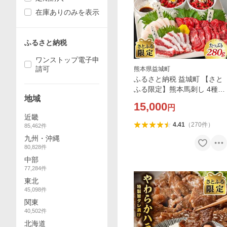
在庫ありのみを表示
ふるさと納税
ワンストップ電子申
請可
熊本県益城町
ふるさと納税 益城町 【さと
ふる限定】熊本馬刺し 4種類
地域
バラエティーセット【6人
15,000
円
前】 熊本県益城町
近畿
4.41
（
270
件
）
85,462
件
九州・沖縄
80,828
件
中部
77,284
件
東北
45,098
件
関東
40,502
件
北海道