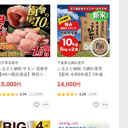
岩手県花巻市
千葉県大網白里市
ふるさと納税 牛タン 花巻市
ふるさと納税 大網白里市
【4/6〜順次発送】厚切り牛
【新米 令和8年産】2年連続
タン塩味 1kg(500g×2パッ
特A評価! 千葉県 米 コシヒカ
15,000
14,000
円
円
ク)
リ 10kg (5kg ×2袋)
4.34
（
1,239
件
）
4.29
（
31
件
）