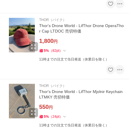
THOR（バイク）
Thor's Drone World - LifThor Drone OperaTho
r Cap LTDOC 売切特価
1,800
円
5
%
（
82
pt
）
11時までの注文で当日発送（休業日を除く）
THOR（バイク）
Thor's Drone World - LifThor Mjolnir Keychain
LTMKY 売切特価
550
円
5
%
（
24
pt
）
11時までの注文で当日発送（休業日を除く）