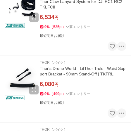
Thor Claw Lanyard System for DJI RC1 RC2 |
TKLFCII
6,534
円
9
%
（
535
pt
）
要エントリー
最短明日お届け
THOR（バイク）
Thor's Drone World - LifThor Truls - Waist Sup
port Bracket - 90mm Stand-Off | TKTRL
6,080
円
9
%
（
499
pt
）
要エントリー
最短明日お届け
THOR（バイク）