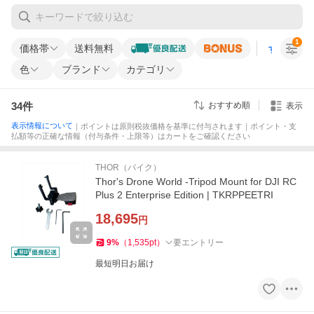
1
価格帯
送料無料
すべての条
色
ブランド
カテゴリ
34
件
おすすめ順
表示
表示情報について
｜ポイントは原則税抜価格を基準に付与されます｜ポイント・支
払額等の正確な情報（付与条件・上限等）はカートをご確認ください
THOR（バイク）
Thor's Drone World -Tripod Mount for DJI RC
Plus 2 Enterprise Edition | TKRPPEETRI
18,695
円
9
%
（
1,535
pt
）
要エントリー
最短明日お届け