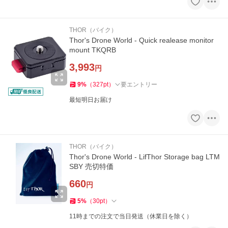
THOR（バイク）
Thor's Drone World - Quick realease monitor
mount TKQRB
3,993
円
9
%
（
327
pt
）
要エントリー
最短明日お届け
THOR（バイク）
Thor's Drone World - LifThor Storage bag LTM
SBY 売切特価
660
円
5
%
（
30
pt
）
11時までの注文で当日発送（休業日を除く）