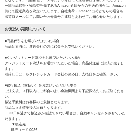
一部商品保管・物流委託先であるAmazon倉庫からの発送の場合は、Amazon
側にて配送業者を決定いたします。自社出荷・Amazon出荷どちらの場合も
出荷時メールにてお問い合わせ番号ご連絡とあわせてお知らせいたします。
お支払い期限について
■商品代引をお選びいただいた場合

商品到着時に、運送会社の方に代金をお支払いください。

■クレジットカード決済をお選びいただいた場合

クレジットカード決済をお選びいただいた場合、商品発送後に決済が完了し
ます。

引落し日は、各クレジットカード会社の締め日、支払日をご確認下さい。

■銀行振込（前払い）をお選びいただいた場合

ご注文後、３日以内にご都合のよい金融機関より下記振込先にお振込くださ
い。

振込手数料はお客様のご負担となります。

商品は入金確認後の出荷となります。

　※3日を過ぎて振込みが確認できない場合は、自動キャンセルをさせていた
だきます。

　　▼振込先

       銀行コード 0036
