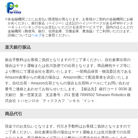
※
各金融機関ごとにお支払い限度額が異なります。お客様がご契約の金融機関にお確
かめください。銀行振込（ペイジー）は左記のペイジーマークがあるATMやインタ
ーネットバンキングからお支払いいただける決済サービスです。国内のほとんどの
金融機関（郵便局、銀行、信用金庫、労働金庫、農漁協）でご利用いただけます。
詳細については
ヘルプ
をご参照ください。
楽天銀行振込
振込手数料はお客様ご負担となりますのでご了承ください。自社倉庫出荷の
場合はヤマト運輸または佐川急便での出荷となります。商品梱包サイズ等に
より弊社にて運送会社を選択いたします。 一部商品保管・物流委託先である
Amazon倉庫からの発送の場合は、Amazon側にて配送業者を決定いたしま
す。自社出荷・Amazon出荷どちらの場合も出荷時メールにてお問い合わせ
番号ご連絡とあわせてお知らせいたします。 【振込先】 銀行コード 0036 楽
天銀行 第一営業支店 支店番号：251 普通 7899502 Tohasen Robotics 株
式会社 トハセンロホ゛ティクスカフ゛シキカ゛イシャ
商品代引
現金でのお支払いとなります。代引き手数料はお客様ご負担となりますので
ご了承ください。自社倉庫出荷の場合はヤマト運輸または佐川急便での出荷
となります。商品梱包サイズ等により弊社にて運送会社を選択いたします。