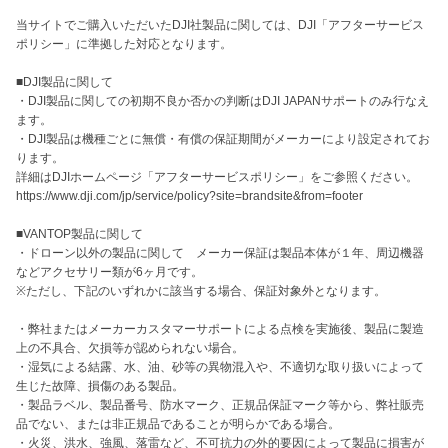
当サイトでご購入いただいたDJI社製品に関しては、DJI「アフターサービス
ポリシー」に準拠した対応となります。

■DJI製品に関して

・DJI製品に関しての初期不良か否かの判断はDJI JAPANサポートのみ行なえ
ます。

・DJI製品は機種ごとに無償・有償の保証期間がメーカーにより設定されてお
ります。

詳細はDJIホームページ「アフターサービスポリシー」をご参照ください。

https://www.dji.com/jp/service/policy?site=brandsite&from=footer

■VANTOP製品に関して

・ドローン以外の製品に関して　メーカー保証は製品本体が１年、周辺機器
などアクセサリー類が6ヶ月です。

※ただし、下記のいずれかに該当する場合、保証対象外となります。

・弊社またはメーカーカスタマーサポートによる点検を実施後、製品に製造
上の不具合、欠損等が認められない場合。

・湿気による結露、水、油、砂等の異物混入や、不適切な取り扱いによって
生じた故障、損傷のある製品。

・製品ラベル、製品番号、防水マーク、正規品保証マーク等から、弊社販売
品でない、または非正規品であることが明らかである場合。

・火災、洪水、強風、落雷など、不可抗力の外的要因によって製品に損害が