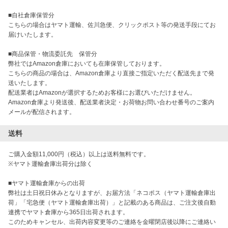
■自社倉庫保管分

こちらの場合はヤマト運輸、佐川急便、クリックポスト等の発送手段にてお
届けいたします。

■商品保管・物流委託先　保管分

弊社ではAmazon倉庫においても在庫保管しております。

こちらの商品の場合は、Amazon倉庫より直接ご指定いただく配送先まで発
送いたします。

配送業者はAmazonが選択するためお客様にお選びいただけません。

Amazon倉庫より発送後、配送業者決定・お荷物お問い合わせ番号のご案内
メールが配信されます。
送料
ご購入金額11,000円（税込）以上は送料無料です。

※ヤマト運輸倉庫出荷分は除く

■ヤマト運輸倉庫からの出荷

弊社は土日祝日休みとなりますが、お届方法「ネコポス（ヤマト運輸倉庫出
荷」「宅急便（ヤマト運輸倉庫出荷）」と記載のある商品は、ご注文後自動
連携でヤマト倉庫から365日出荷されます。

このためキャンセル、出荷内容変更等のご連絡を金曜閉店後以降にご連絡い