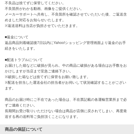
不良品は捨てずに保管してください。

不良箇所がわかる動画、画像をご提供ください。

メーカーサポートへ共有し、不良箇所を確認させていただいた後、ご返送含
めました対応をお知らせいたします。

※返送送料は当店が負担させていただきます。

■返金について  

返品商品到着確認後7日以内にYahoo!ショッピング管理画面より返金のお手
続きをいたします。 

■配送トラブルについて  

お届けした箱などに破損が見られ、中の商品に破損がある場合はお手数をお
かけしますが当店まで至急ご連絡下さい。

※破損した箱などは捨てずに保管をお願い致します。

※配送を担当した運送会社の担当者がお伺いして状況確認することがござい
ます。

商品のお届け時にご不在であった場合は、不在票記載の各運輸営業所まで必
ずご連絡ください。

長期間お受け取りいただけない場合は商品が店側に戻されてしまい、再度発
送する再の送料等ご負担頂くことになります。 
商品の保証について