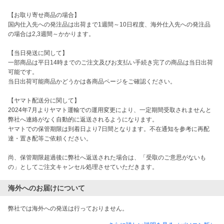
【お取り寄せ商品の場合】

国内仕入先への発注品は出荷まで1週間～10日程度、海外仕入先への発注品
の場合は2,3週間～かかります。

【当日発送に関して】

一部商品は平日14時までのご注文及びお支払い手続き完了の商品は当日出荷
可能です。

当日出荷可能商品かどうかは各商品ページをご確認ください。

【ヤマト配送分に関して】

2024年7月よりヤマト運輸での運用変更により、一定期間受取されませんと
弊社へ連絡がなく自動的に返送されるようになります。

ヤマトでの保管期限は到着日より7日間となります。不在通知を参考に再配
達・置き配等ご依頼ください。

尚、保管期限超過後に弊社へ返送された場合は、「受取のご意思がないも
の」としてご注文キャンセル処理させていただきます。
海外へのお届けについて
弊社では海外への発送は行っておりません。