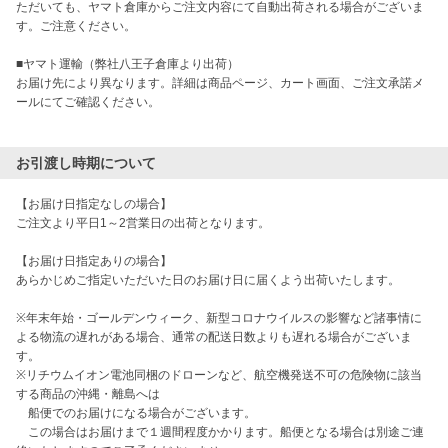
ただいても、ヤマト倉庫からご注文内容にて自動出荷される場合がございま
す。ご注意ください。

■ヤマト運輸（弊社八王子倉庫より出荷）

お届け先により異なります。詳細は商品ページ、カート画面、ご注文承諾メ
ールにてご確認ください。

お引渡し時期について
【お届け日指定なしの場合】

ご注文より平日1～2営業日の出荷となります。

【お届け日指定ありの場合】

あらかじめご指定いただいた日のお届け日に届くよう出荷いたします。

※年末年始・ゴールデンウィーク、新型コロナウイルスの影響など諸事情に
よる物流の遅れがある場合、通常の配送日数よりも遅れる場合がございま
す。

※リチウムイオン電池同梱のドローンなど、航空機発送不可の危険物に該当
する商品の沖縄・離島へは

　船便でのお届けになる場合がございます。

　この場合はお届けまで１週間程度かかります。船便となる場合は別途ご連