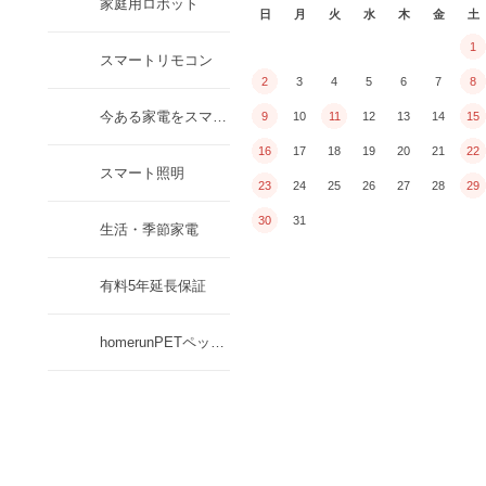
家庭用ロボット
日
月
火
水
木
金
土
1
スマートリモコン
2
3
4
5
6
7
8
今ある家電をスマートに
9
10
11
12
13
14
15
16
17
18
19
20
21
22
スマート照明
23
24
25
26
27
28
29
30
31
生活・季節家電
有料5年延長保証
homerunPETペット用品