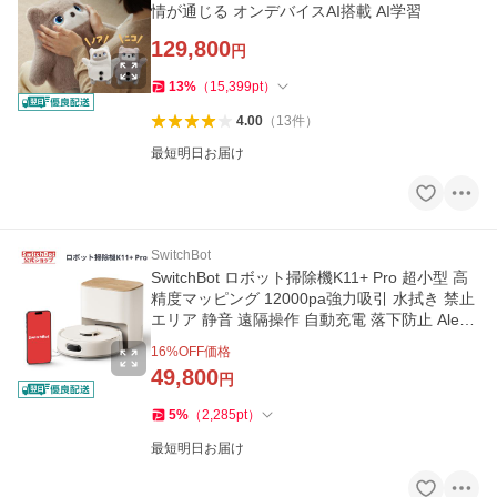
情が通じる オンデバイスAI搭載 AI学習
129,800
円
13
%
（
15,399
pt
）
4.00
（
13
件
）
最短明日お届け
SwitchBot
SwitchBot ロボット掃除機K11+ Pro 超小型 高
精度マッピング 12000pa強力吸引 水拭き 禁止
エリア 静音 遠隔操作 自動充電 落下防止 Alexa
Siriに対応 アイボリー
16
%OFF価格
49,800
円
5
%
（
2,285
pt
）
最短明日お届け