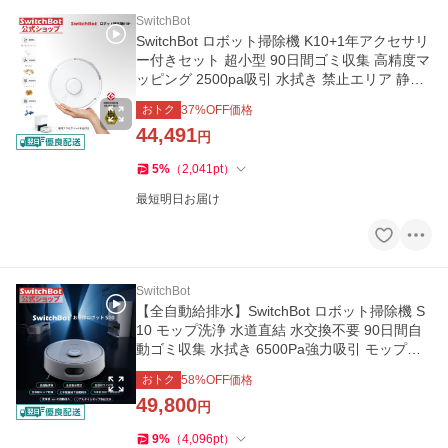
SwitchBot
SwitchBot ロボット掃除機 K10+1年アクセサリ
ー付きセット 超小型 90日間ゴミ収集 高精度マ
ッピング 2500pa吸引 水拭き 禁止エリア 静音
遠隔 自動充電 2年保証
おトク
37
%OFF価格
44,491
円
5
%
（
2,041
pt
）
最短明日お届け
SwitchBot
【全自動給排水】SwitchBot ロボット掃除機 S
10 モップ洗浄 水道直結 水交換不要 90日間自
動ゴミ収集 水拭き 6500Pa強力吸引 モップ乾
燥 Alexa 音声 1年保証
おトク
58
%OFF価格
49,800
円
9
%
（
4,096
pt
）