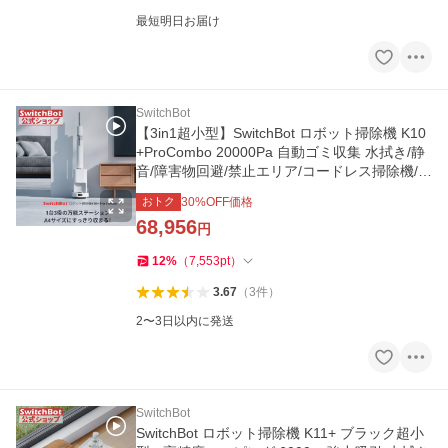
最短明日お届け
SwitchBot
【3in1超小型】SwitchBot ロボット掃除機 K10
+ProCombo 20000Pa 自動ゴミ収集 水拭き/静
音/障害物回避/禁止エリア/コードレス掃除機/4
種ノズル 2年保証
おトク
30
%OFF価格
68,956
円
12
%
（
7,553
pt
）
3.67
（
3
件
）
2〜3日以内に発送
SwitchBot
SwitchBot ロボット掃除機 K11+ ブラック超小