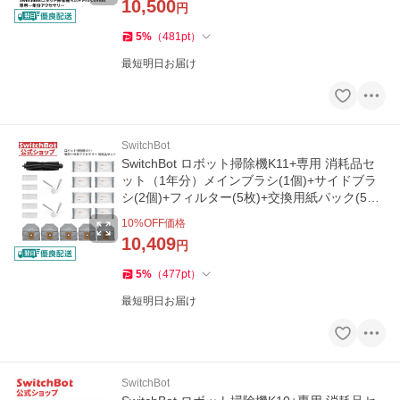
10,500
円
5
%
（
481
pt
）
最短明日お届け
SwitchBot
SwitchBot ロボット掃除機K11+専用 消耗品セ
ット（1年分）メインブラシ(1個)+サイドブラ
シ(2個)+フィルター(5枚)+交換用紙パック(5枚)
+お掃除シート(8個パック)
10
%OFF価格
10,409
円
5
%
（
477
pt
）
最短明日お届け
SwitchBot