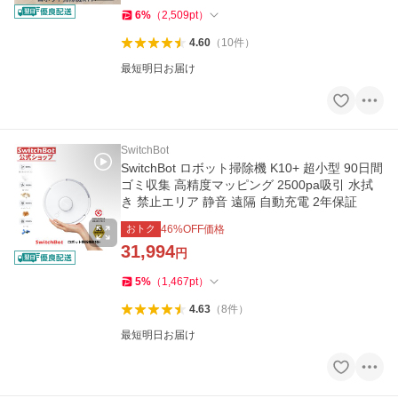
6
%
（
2,509
pt
）
4.60
（
10
件
）
最短明日お届け
SwitchBot
SwitchBot ロボット掃除機 K10+ 超小型 90日間
ゴミ収集 高精度マッピング 2500pa吸引 水拭
き 禁止エリア 静音 遠隔 自動充電 2年保証
おトク
46
%OFF価格
31,994
円
5
%
（
1,467
pt
）
4.63
（
8
件
）
最短明日お届け