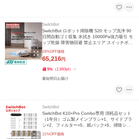
SwitchBot
SwitchBot ロボット掃除機 S20 モップ洗浄 90
日間自動ゴミ収集 水拭き 10000Pa強力吸引 モ
ップ乾燥 障害物回避 禁止エリア スイッチボッ
ト 音声対応 1年保証
28
%OFF価格
65,216
円
5
%
（
2,993
pt
）
最短明日お届け
SwitchBot
SwitchBot K10+Pro Combo専用 消耗品セット
（1年分）ゴム製メインブラシ×1、サイドブラ
シ×2、フィルター×5、紙パック×5、掃除シー
ト×8
11
%OFF価格