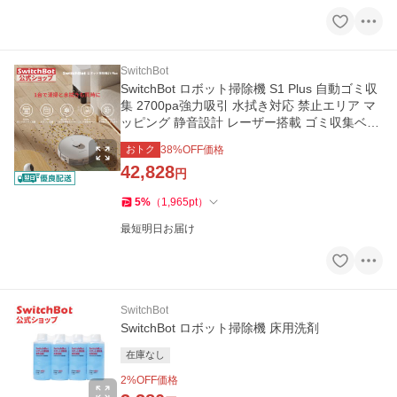
SwitchBot
SwitchBot ロボット掃除機 S1 Plus 自動ゴミ収
集 2700pa強力吸引 水拭き対応 禁止エリア マ
ッピング 静音設計 レーザー搭載 ゴミ収集ベー
スコンパクトタイプ
おトク
38
%OFF価格
42,828
円
5
%
（
1,965
pt
）
最短明日お届け
SwitchBot
SwitchBot ロボット掃除機 床用洗剤
在庫なし
2
%OFF価格