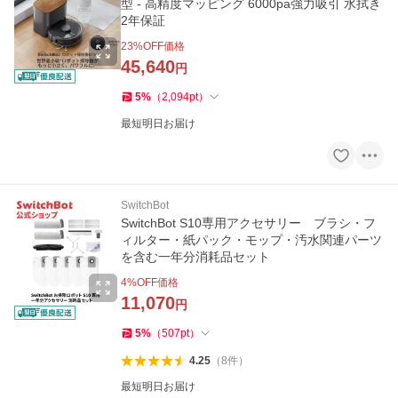
型 - 高精度マッピング 6000pa強力吸引 水拭き
2年保証
23
%OFF価格
45,640
円
5
%
（
2,094
pt
）
最短明日お届け
SwitchBot
SwitchBot S10専用アクセサリー ブラシ・フ
ィルター・紙パック・モップ・汚水関連パーツ
を含む一年分消耗品セット
4
%OFF価格
11,070
円
5
%
（
507
pt
）
4.25
（
8
件
）
最短明日お届け