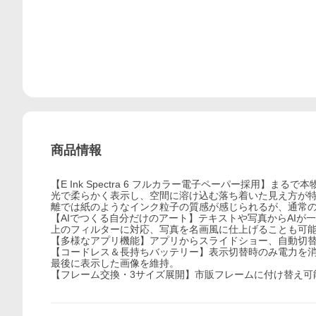
商品情報
【E Ink Spectra 6 フルカラー電子ペーパー採用
光で柔らかく表示し、空間に溶け込む落ち着いた見え方が特徴で、
離では紙のようなインク粒子の質感が感じられるが、通常
【AIでつくる自分だけのアート】テキストや写真からAIが
上のフィルターに対応、写真を名画風に仕上げることも可能。専
【多様なアプリ機能】アプリからスライドショー、自動切替、
【コードレス＆長持ちバッテリー】表示切替時のみ電力を消費
最後に表示した画像を維持。
【フレーム交換・3サイズ展開】市販フレームに付け替え可