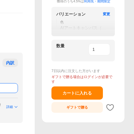
獲得のうち4.5%は
利用先・期間限定
バリエーション
変更
色
AIアートキャンバス（1
3.3インチ）
数量
内訳
7日以内に注文した方がいます
ギフトで贈る場合はログインが必要で
す
カートに入れる
付
詳細
ギフトで
贈る