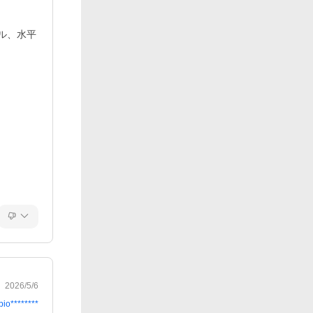
ル、水平
2026/5/6
bio********