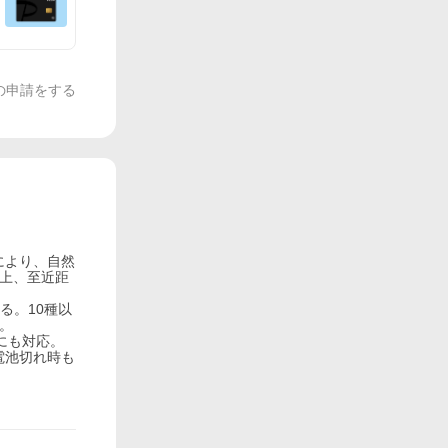
の申請をする
イにより、自然
性上、至近距
る。10種以
成。
にも対応。
電池切れ時も