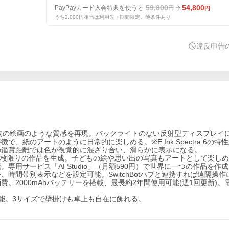
59,800
54,800
PayPayカード入会特典を使うと
円
円
うち2,000円相当は利用先・期間限定。他条件あり
違反申告
】まるで本物の絵画のような質感を再現。バックライトのない反射型ディスプレ
紙のアートのように日常的に楽しめる。※E Ink Spectra 6の特
の鑑賞距離では色が視覚的に混ざり合い、滑らかに表示になる。
一枚限りの作品を生成。子どもの絵や思い出の写真もアートとして楽しめ
用サービス「AI Studio」（月額590円）で世界に一つの作品を作
時間帯別表示などを設定可能。SwitchBotハブと連携すれば遠隔操作
。2000mAhバッテリーを搭載、最長約2年間使用可能(週1回更新)。
能。3サイズで壁掛けも卓上も自在に飾れる。