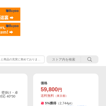
スと商品の充実に努めておりま
うぞお気軽にご利用ください。
価格
59,800
円
不要 壁掛け・卓
送料無料
（
東京都
）
 40*30
5
%獲得
（
2,744
pt）