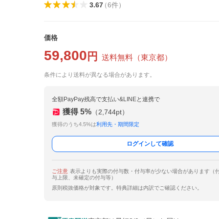
3.67
（
6
件
）
価格
59,800
円
送料無料
（
東京都
）
条件により送料が異なる場合があります。
全額PayPay残高で支払い&LINEと連携で
獲得
5
%
（
2,744
pt）
獲得のうち4.5%は
利用先・期間限定
ログインして確認
ご注意
表示よりも実際の付与数・付与率が少ない場合があります（
与上限、未確定の付与等）
原則税抜価格が対象です。特典詳細は内訳でご確認ください。