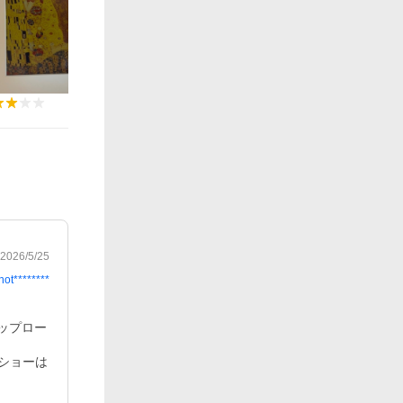
2026/5/25
hot********
アップロー
ショーは