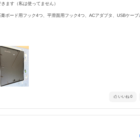
できます（私は使ってません）

膏ボード用フック4つ、平滑面用フック4つ、ACアダプタ、USBケーブ
いいね
0