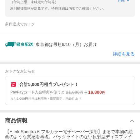
（付与上限、未確定の付与等）
原則税抜価格が対象です。特典詳細は内訳でご確認ください。
条件達成でおトク
東京都は最短8/10（月）お届け
詳細を見る
おトクなお知らせ
合計5,000円相当プレゼント！
21,800
16,800
PayPayカード入会特典を使うと
円
円
うち2,000円相当は利用先・期間限定。他条件あり
商品情報
【E Ink Spectra 6 フルカラー電子ペーパー採用】まるで本物の絵
画のような質感を再現。バックライトのない反射型ディスプレイ