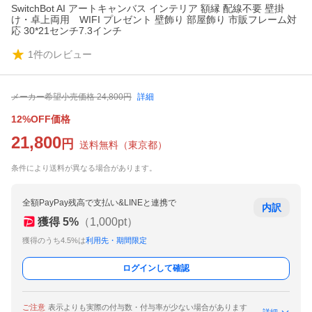
SwitchBot AI アートキャンバス インテリア 額縁 配線不要 壁掛
け・卓上両用 WIFI プレゼント 壁飾り 部屋飾り 市販フレーム対
応 30*21センチ7.3インチ
1
件のレビュー
メーカー希望小売価格
24,800
円
詳細
12%OFF価格
21,800
円
送料無料
（
東京都
）
条件により送料が異なる場合があります。
全額PayPay残高で支払い&LINEと連携で
内訳
獲得
5
%
（
1,000
pt）
獲得のうち4.5%は
利用先・期間限定
ログインして確認
ご注意
表示よりも実際の付与数・付与率が少ない場合があります
詳細