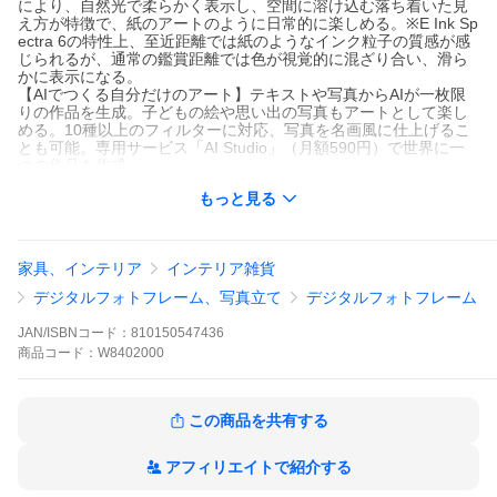
により、自然光で柔らかく表示し、空間に溶け込む落ち着いた見
え方が特徴で、紙のアートのように日常的に楽しめる。※E Ink Sp
ectra 6の特性上、至近距離では紙のようなインク粒子の質感が感
じられるが、通常の鑑賞距離では色が視覚的に混ざり合い、滑ら
かに表示になる。
【AIでつくる自分だけのアート】テキストや写真からAIが一枚限
りの作品を生成。子どもの絵や思い出の写真もアートとして楽し
める。10種以上のフィルターに対応、写真を名画風に仕上げるこ
とも可能。専用サービス「AI Studio」（月額590円）で世界に一
つの作品を作成。
【多様なアプリ機能】アプリからスライドショー、自動切替、時
もっと見る
間帯別表示などを設定可能。SwitchBotハブと連携すれば遠隔操作
にも対応。
【コードレス＆長持ちバッテリー】表示切替時のみ電力を消費。2
000mAhバッテリーを搭載、最長約2年間使用可能(週1回更新)。電
家具、インテリア
インテリア雑貨
池切れ時も最後に表示した画像を維持。
【フレーム交換・3サイズ展開】市販フレームに付け替え可能。3
デジタルフォトフレーム、写真立て
デジタルフォトフレーム
サイズで壁掛けも卓上も自在に飾れる。
JAN/ISBNコード：
810150547436
商品
コード：
W8402000
この商品を共有する
アフィリエイトで紹介する