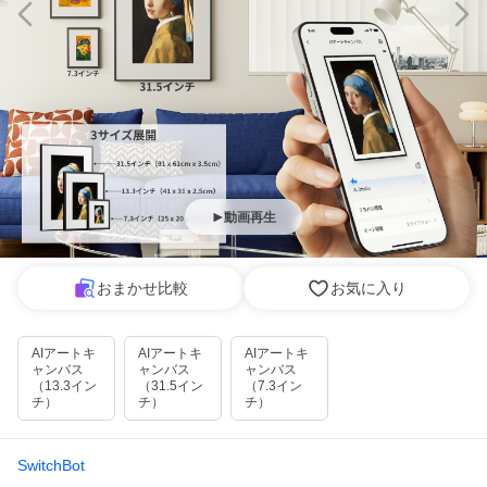
動画再生
おまかせ比較
お気に入り
AIアートキ
AIアートキ
AIアートキ
ャンバス
ャンバス
ャンバス
（13.3イン
（31.5イン
（7.3イン
チ）
チ）
チ）
SwitchBot