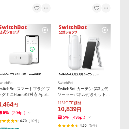
witchBot
SwitchBot
SwitchBot スマートプラグ プ
SwitchBot カーテン 第3世代
ラグミニHomeKit対応 Apple
ソーラーパネル付きセット
デバイス対応コンセント ス
半永久充電不要 自動開閉
11
%OFF価格
4,464
円
イッチボット Bluetooth&Wi-
スイッチボット Alexaに対応
10,839
円
Fi 節電 省エネ 遠隔操作 音声
取付簡単 U型/角型レールに
5
%
（
204
pt
）
5
%
（
496
pt
）
コントロール
対応 Curtain U Rail 3
4.70
（
10
件
）
4.60
（
5
件
）