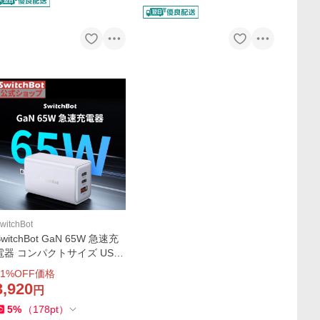
witchBot
SwitchBot GaN 65W 急速充
電器 コンパクトサイズ USB
PD対応 Android スマートフ
1
%OFF価格
ォン iPad その他 各種機器対
3,920
円
応 (ホワイト)
5
%
（
178
pt
）