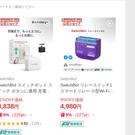
カートをご確認ください
witchBot
SwitchBot
SwitchBot スイッチボット ス
SwitchBot リレースイッチ1
イッチ ボタンに適用 充電式
スマートリレー 小型Wi-Fi対
指ロボット スマートスイッ
応 遠隔操作 電力モニタリン
1
%OFF価格
9
%OFF価格
チ ワイヤレス タイマー スマ
グ 制御 Matter/Alexa対応 ス
4,838
4,980
円
円
ホで遠隔操作 ホワイト ボッ
マートホーム DIY省エネ節電
5
%
（
220
pt
）
5
%
（
227
pt
）
トCharge 1年保証
4.92
（
12
件
）