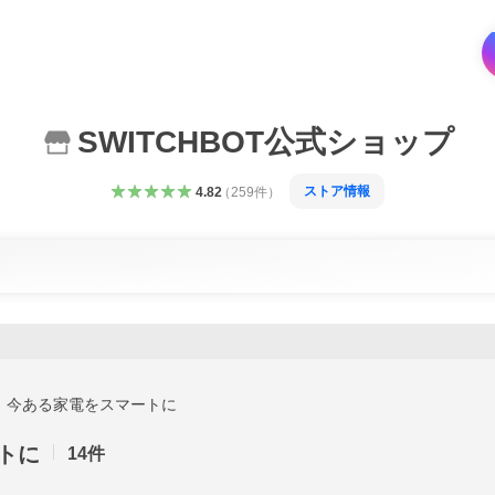
SWITCHBOT公式ショップ
ストア情報
4.82
（
259
件
）
今ある家電をスマートに
トに
14
件