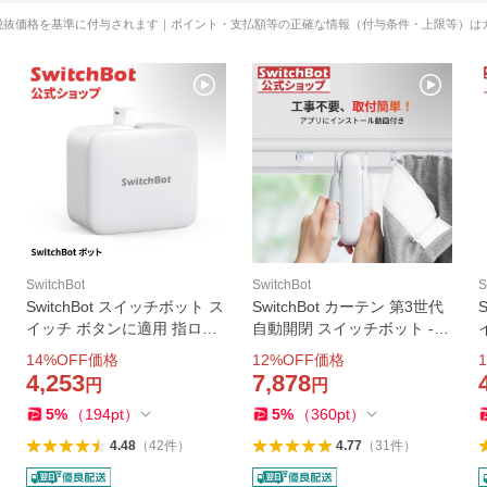
税抜価格を基準に付与されます｜ポイント・支払額等の正確な情報（付与条件・上限等）は
SwitchBot
SwitchBot
S
SwitchBot スイッチボット ス
SwitchBot カーテン 第3世代
イッチ ボタンに適用 指ロボ
自動開閉 スイッチボット - Al
ット スマートスイッチ ワイ
exaに対応 スマートホーム
14
%OFF価格
12
%OFF価格
1
ヤレス タイマー スマホで遠
取付簡単 U型/角型レールに
4,253
7,878
円
円
隔操作 ホワイト Bot
対応 Curtain U Rail 3
5
%
（
194
pt
）
5
%
（
360
pt
）
4.48
（
42
件
）
4.77
（
31
件
）