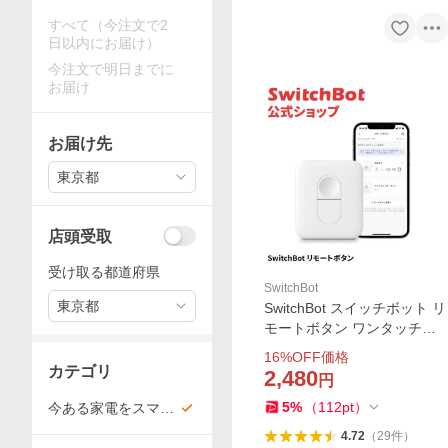
すべて（今注文で2
日以内にお届け）
今注文で明日までに
お届け
お届け先
東京都
店頭受取
受け取る都道府県
SwitchBot
東京都
SwitchBot スイッチボット リ
モートボタン ワンタッチでS
witchBot複数デバイスに対応
16
%OFF価格
スマートホーム 置き場所自
カテゴリ
2,480
円
由 遠隔操作 物理ボタンRem
5
%
（
112
pt
）
今ある家電をスマー
ote
トに
4.72
（
29
件
）