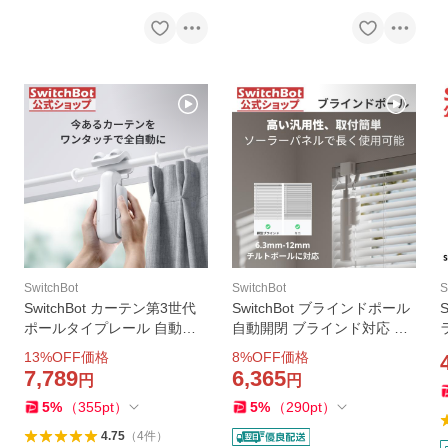
SwitchBot
SwitchBot
S
SwitchBot カーテン第3世代
SwitchBot ブラインドポール
ポールタイプレール 自動開
自動開閉 ブラインド対応 ス
閉 超強力 スイッチボット 静
イッチボット Alexa Google
13
%OFF価格
8
%OFF価格
音 スマートホーム アレクサ
Homeに対応 スマートホーム
7,789
6,365
円
円
遠隔操作 充電可能 ポールタ
遠隔操作 取付簡単 ソーラー
5
%
（
355
pt
）
5
%
（
290
pt
）
イプに対応 1年保証
パネル付き1年保証
4.75
（
4
件
）