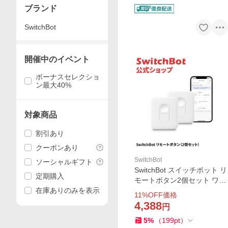
ブランド
SwitchBot
開催中のイベント
ボーナスセレクショ
ン最大40%
対象商品
割引あり
クーポンあり
SwitchBot
ソーシャルギフト
SwitchBot スイッチボット リ
定期購入
モートボタン2個セット ワン
在庫ありのみを表示
タッチでSwitchBot複数デバ
11
%OFF価格
イスに対応 スマートホーム
4,388
円
置き場所自由 遠隔操作 物理
5
%
（
199
pt
）
ボタンRemote