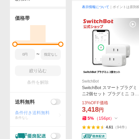
表示情報について
｜ポイントは原則
価格帯
〜
絞り込む
SwitchBot
条件を解除
SwitchBot スマートプラグミ
ニ2個セット プラグミニ コン
セント スイッチボット 消費
送料無料
13
%OFF価格
電力 タイマー 節電・省エネ
3,418
円
遠隔操作 音声 Bluetooth&Wi-
条件付き送料無料
条件なし
5
%
（
156
pt
）
Fi対応 Alexa
4.61
（
94
件
）