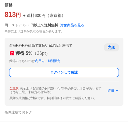
価格
813
円
+ 送料
600
円
（
東京都
）
同一ストア3,980円以上で
送料無料
対象商品を見る
条件により送料が異なる場合があります。
全額PayPay残高で支払い&LINEと連携で
内訳
獲得
5
%
（
36
pt）
獲得のうち4.5%は
利用先・期間限定
ログインして確認
ご注意
表示よりも実際の付与数・付与率が少ない場合があります
詳細
（付与上限、未確定の付与等）
原則税抜価格が対象です。特典詳細は内訳でご確認ください。
条件達成でおトク