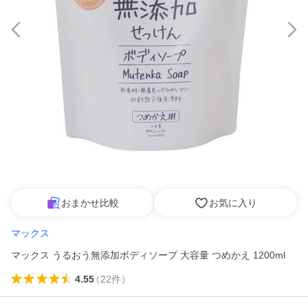
おまかせ比較
お気に入り
マックス
マックス うるおう無添加ボディソープ 大容量 つめかえ 1200ml
4.55
（
22
件
）