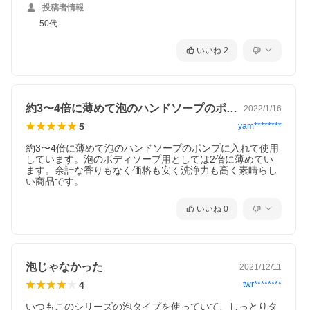
投稿者情報
50代
いいね
2
約3〜4倍に薄めて泡のハンドソープのポ…
2022/1/16
5
yam********
約3〜4倍に薄めて泡のハンドソープのポンプに入れて使用
しています。泡のボディソープ用としては2倍に薄めてい
ます。余計な香りもなく価格も安く洗浄力も高く素晴らし
い商品です。
いいね
0
泡じゃなかった
2021/12/11
4
twr********
いつもこのシリーズの泡タイプを使っていて、しっとりタ