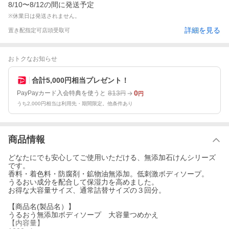
8/10〜8/12の間に発送予定
※休業日は発送されません。
詳細を見る
置き配指定可
店頭受取可
おトクなお知らせ
合計5,000円相当プレゼント！
813
0
PayPayカード入会特典を使うと
円
円
うち2,000円相当は利用先・期間限定。他条件あり
商品情報
どなたにでも安心してご使用いただける、無添加石けんシリーズ
です。
香料・着色料・防腐剤・鉱物油無添加。低刺激ボディソープ。
うるおい成分を配合して保湿力を高めました。
お得な大容量サイズ、通常詰替サイズの３回分。
【商品名(製品名）】
うるおう無添加ボディソープ 大容量つめかえ
【内容量】