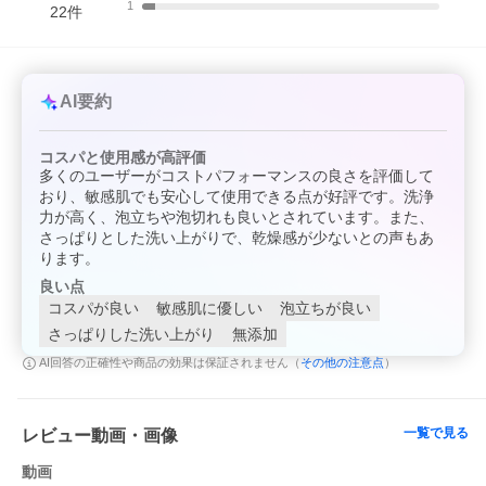
株式会社マックス
1
22
件
【原産国】
日本
【リスク区分（商品区分）】
化粧品
【広告文責】
AI要約
株式会社サンドラッグ
電話番号:0120‐009‐368
【JANコード】
コスパと使用感が高評価
4902895039799
多くのユーザーがコストパフォーマンスの良さを評価して
【ブランド】
無添加生活
おり、敏感肌でも安心して使用できる点が好評です。洗浄
※お届け地域によっては、表記されている日数よりもお届けにお
力が高く、泡立ちや泡切れも良いとされています。また、
時間を頂く場合がございます。
さっぱりとした洗い上がりで、乾燥感が少ないとの声もあ
ります。
良い点
コスパが良い
敏感肌に優しい
泡立ちが良い
さっぱりした洗い上がり
無添加
その他の注意点
AI回答の正確性や商品の効果は保証されません（
）
一覧で見る
レビュー動画・画像
動画