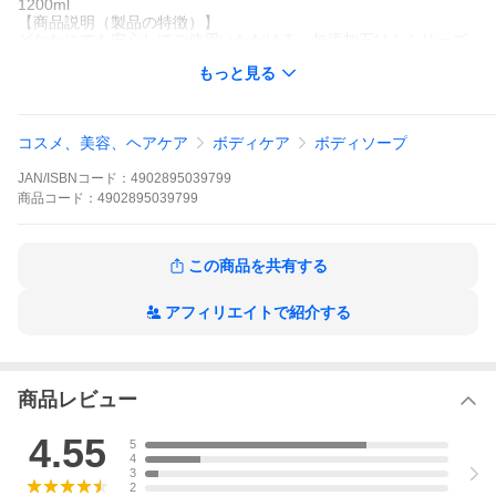
1200ml
【商品説明（製品の特徴）】
どなたにでも安心してご使用いただける、無添加石けんシリーズ
です。
もっと見る
香料・着色料・防腐剤・鉱物油無添加。低刺激ボディソープ。
うるおい成分を配合して保湿力を高めました。
お得な大容量サイズ、通常詰替サイズの３回分。
【使用上の注意】
コスメ、美容、ヘアケア
ボディケア
ボディソープ
●傷やはれもの・しっしん等の異常のある部位には、お使いになら
ないでください。●使用中、または使用後日光にあたって、赤味・
JAN/ISBNコード：
4902895039799
はれ・かゆみ・刺激等の異常が現れた場合は、使用を中止し、皮
膚科専門医等にご相談されることをおすすめします。そのまま使
商品
コード：
4902895039799
用を続けますと悪化することがあります。●目に入らないようご注
意ください。目に入った場合は、こすらずにすぐに洗い流してく
ださい。目に異物感が残る場合は、眼科医にご相談ください。●乳
この商品を共有する
幼児の手の届かないところに保管してください。●香料、色素、防
腐剤を含まない無添加石けんですので、石けん本来の特有な香り
がしたり、また気候その他で変色している場合がありますが、ご
アフィリエイトで紹介する
使用には問題ありません。
【成分・分量】
水、カリ石けん素地、グリセリン、ヒドロキシプロピルメチルセ
ルロース、ジステアリン酸グリコール、ツバキ種子油、クエン酸
【問合せ先】
商品レビュー
株式会社マックス
072‐994‐5045
4.55
5
【製造販売会社（メーカー）】
4
株式会社マックス
3
【販売会社(発売元）】
2