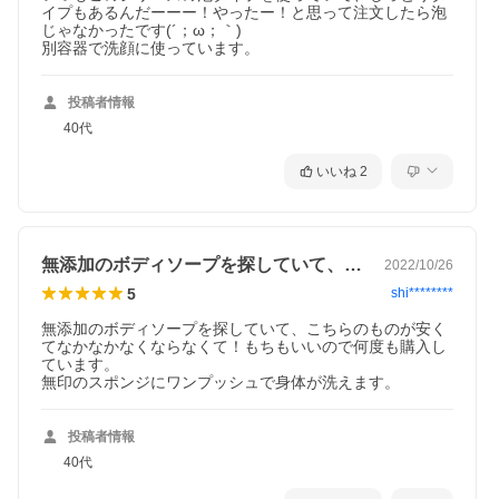
イプもあるんだーーー！やったー！と思って注文したら泡
じゃなかったです(´；ω；｀)

別容器で洗顔に使っています。
投稿者情報
40代
いいね
2
無添加のボディソープを探していて、こち…
2022/10/26
5
shi********
無添加のボディソープを探していて、こちらのものが安く
てなかなかなくならなくて！もちもいいので何度も購入し
ています。

無印のスポンジにワンプッシュで身体が洗えます。
投稿者情報
40代