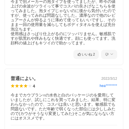
今まで別メーカーの泡タイプを使ってましたが、昨今の値
上げの余波がツライって事でコスパの良さげなこちらを使
ってみました。泡タイプじゃないのに後から気付いたので
すが、使ってみれば問題なしでした。濃厚なので他のレビ
ュアーさんが仰るように薄めて使ってもいいですし、その
まま一回の使用量を減らしてもボディタオルを使えば充分
泡立ちます。

使用感はさっぱり仕上がるのにツッパリません。敏感肌で
すが肌荒れや痒みもなく快適です。顔にも使ってます。洗
顔料の値上げもキツイので助かってます。
いいね
2
普通によい。
2022/3/12
4
hea********
今までカウブラン○の水色と白のパッケージのを愛用して
いましたが、試しにこれを買ってみました。結果、特に変
わらなかったので、コスパは良いと思います。敏感肌でも
問題ないです。ただ年齢で弱くなった部位には少ししみた
ので(カウがそうなり変更してみた)そこが気にならない方
にはオススメです。