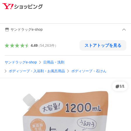
サンドラッグe-shop
ストアトップを見る
4.49
（
54,263
件
）
サンドラッグe-shop
日用品・洗剤
ボディソープ・入浴剤・お風呂用品
ボディソープ・石けん
1
/
1