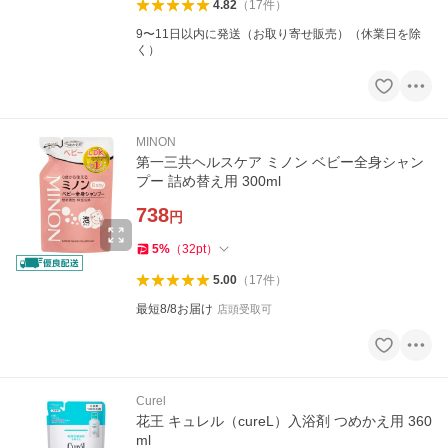
4.82
（
17
件
）
9〜11日以内に発送（お取り寄せ販売）（休業日を除
く）
MINON
第一三共ヘルスケア ミノン ベビー全身シャン
プー 詰め替え用 300ml
738
円
5
%
（
32
pt
）
5.00
（
17
件
）
最短8/8お届け
店頭受取可
Curel
花王 キュレル（cureL）入浴剤 つめかえ用 360
ml