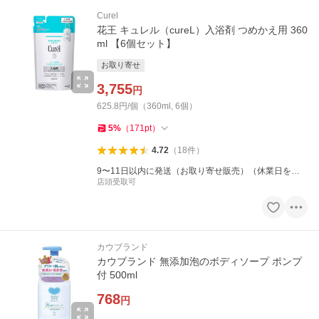
Curel
花王 キュレル（cureL）入浴剤 つめかえ用 360
ml 【6個セット】
お取り寄せ
3,755
円
625.8円/個（360ml, 6個）
5
%
（
171
pt
）
4.72
（
18
件
）
9〜11日以内に発送（お取り寄せ販売）（休業日を除
く）
店頭受取可
カウブランド
カウブランド 無添加泡のボディソープ ポンプ
付 500ml
768
円