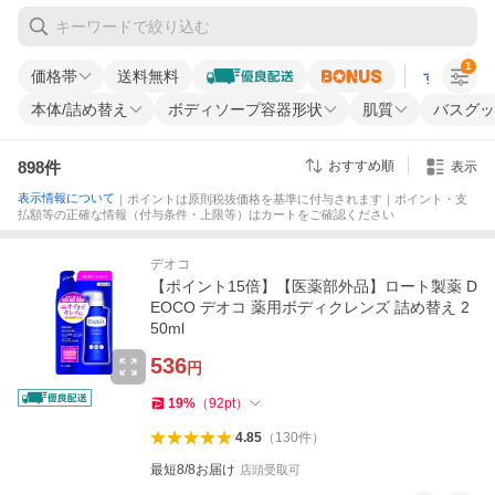
1
価格帯
送料無料
すべての条
本体/詰め替え
ボディソープ容器形状
肌質
バスグッ
898
件
おすすめ順
表示
表示情報について
｜ポイントは原則税抜価格を基準に付与されます｜ポイント・支
払額等の正確な情報（付与条件・上限等）はカートをご確認ください
デオコ
【ポイント15倍】【医薬部外品】ロート製薬 D
EOCO デオコ 薬用ボディクレンズ 詰め替え 2
50ml
536
円
19
%
（
92
pt
）
4.85
（
130
件
）
最短8/8お届け
店頭受取可