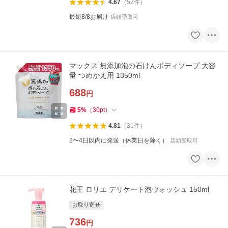
4.67
（
52
件
）
最短8/8お届け
店頭受取可
マックス 無添加泡の石けんボディソープ 大容
量 つめかえ用 1350ml
688
円
5
%
（
30
pt
）
4.81
（
31
件
）
2〜4日以内に発送（休業日を除く）
店頭受取可
花王 ロリエ デリケート泡ウォッシュ 150ml
お取り寄せ
736
円