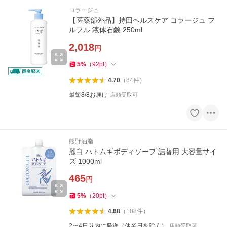
コラージュ
【医薬部外品】持田ヘルスケア コラージュ フ
ルフル 液体石鹸 250ml
2,018
円
5
%
（
92
pt
）
4.70
（
84
件
）
最短8/8お届け
店頭受取可
熊野油脂
麗白 ハトムギボディソープ 詰替用 大容量サイ
ズ 1000ml
465
円
5
%
（
20
pt
）
4.68
（
108
件
）
2〜4日以内に発送（休業日を除く）
店頭受取可