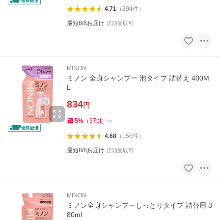
4.71
（
394
件
）
最短8/8お届け
店頭受取可
MINON
ミノン 全身シャンプー 泡タイプ 詰替え 400M
L
834
円
5
%
（
37
pt
）
4.68
（
155
件
）
最短8/8お届け
店頭受取可
MINON
ミノン全身シャンプーしっとりタイプ 詰替用 3
80ml