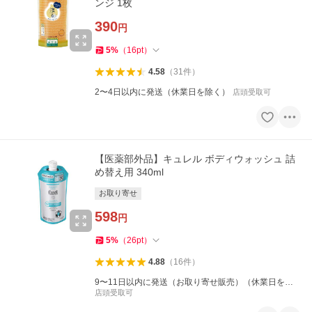
ンジ 1枚
390
円
5
%
（
16
pt
）
4.58
（
31
件
）
2〜4日以内に発送（休業日を除く）
店頭受取可
【医薬部外品】キュレル ボディウォッシュ 詰
め替え用 340ml
お取り寄せ
598
円
5
%
（
26
pt
）
4.88
（
16
件
）
9〜11日以内に発送（お取り寄せ販売）（休業日を除
く）
店頭受取可