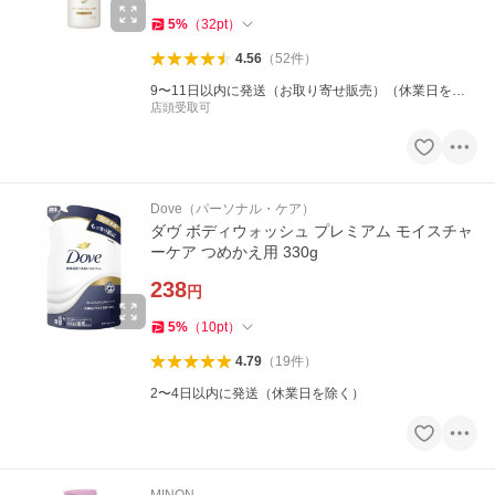
5
%
（
32
pt
）
4.56
（
52
件
）
9〜11日以内に発送（お取り寄せ販売）（休業日を除
く）
店頭受取可
Dove（パーソナル・ケア）
ダヴ ボディウォッシュ プレミアム モイスチャ
ーケア つめかえ用 330g
238
円
5
%
（
10
pt
）
4.79
（
19
件
）
2〜4日以内に発送（休業日を除く）