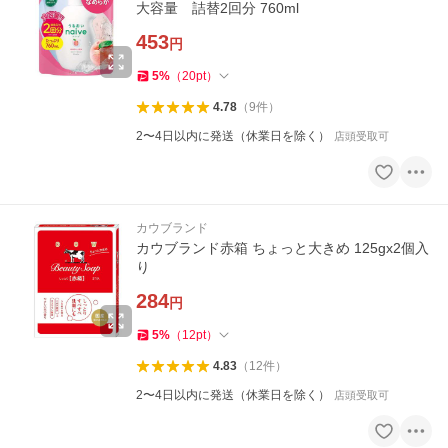
大容量 詰替2回分 760ml
453
円
5
%
（
20
pt
）
4.78
（
9
件
）
2〜4日以内に発送（休業日を除く）
店頭受取可
カウブランド
カウブランド赤箱 ちょっと大きめ 125gx2個入
り
284
円
5
%
（
12
pt
）
4.83
（
12
件
）
2〜4日以内に発送（休業日を除く）
店頭受取可