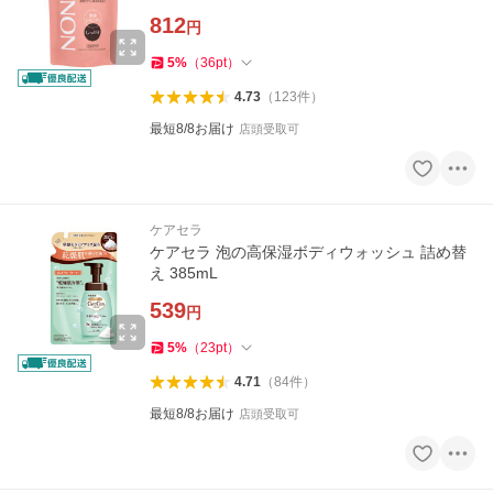
812
円
5
%
（
36
pt
）
4.73
（
123
件
）
最短8/8お届け
店頭受取可
ケアセラ
ケアセラ 泡の高保湿ボディウォッシュ 詰め替
え 385mL
539
円
5
%
（
23
pt
）
4.71
（
84
件
）
最短8/8お届け
店頭受取可