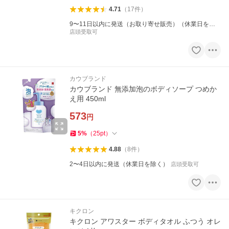
4.71
（
17
件
）
9〜11日以内に発送（お取り寄せ販売）（休業日を除
く）
店頭受取可
カウブランド
カウブランド 無添加泡のボディソープ つめか
え用 450ml
573
円
5
%
（
25
pt
）
4.88
（
8
件
）
2〜4日以内に発送（休業日を除く）
店頭受取可
キクロン
キクロン アワスター ボディタオル ふつう オレ