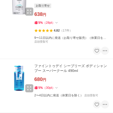
お取り寄せ
638
円
5
%
（
28
pt
）
4.82
（
17
件
）
9〜11日以内に発送（お取り寄せ販売）（休業日を除
く）
店頭受取可
ファイントゥデイ シーブリーズ ボディシャン
プー スーパークール 490ml
680
円
5
%
（
30
pt
）
2〜4日以内に発送（休業日を除く）
店頭受取可