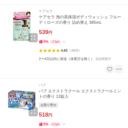
ケアセラ
ケアセラ 泡の高保湿ボディウォッシュ フルー
ティローズの香り 詰め替え 385mL
539
円
5
%
（
23
pt
）
4.85
（
46
件
）
2〜4日以内に発送（休業日を除く）
店頭受取可
バブ
バブ エクストラクール エクストラクールミン
トの香り 12錠入
お取り寄せ
518
円
5
%
（
22
pt
）