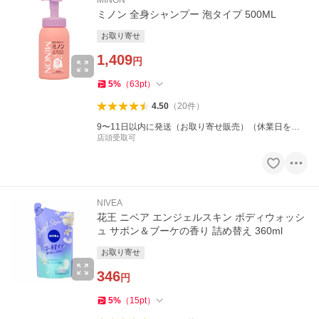
MINON
ミノン 全身シャンプー 泡タイプ 500ML
お取り寄せ
1,409
円
5
%
（
63
pt
）
4.50
（
20
件
）
9〜11日以内に発送（お取り寄せ販売）（休業日を除
く）
店頭受取可
NIVEA
花王 ニベア エンジェルスキン ボディウォッシ
ュ サボン＆ブーケの香り 詰め替え 360ml
お取り寄せ
346
円
5
%
（
15
pt
）