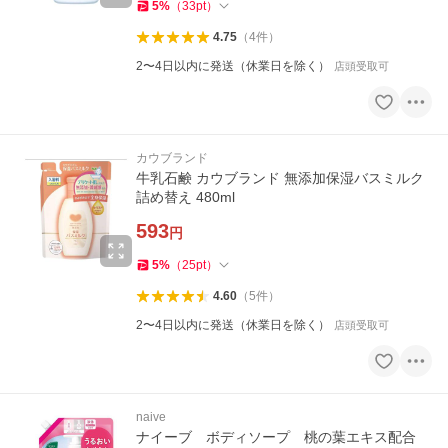
5
%
（
33
pt
）
4.75
（
4
件
）
2〜4日以内に発送（休業日を除く）
店頭受取可
カウブランド
牛乳石鹸 カウブランド 無添加保湿バスミルク
詰め替え 480ml
593
円
5
%
（
25
pt
）
4.60
（
5
件
）
2〜4日以内に発送（休業日を除く）
店頭受取可
naive
ナイーブ ボディソープ 桃の葉エキス配合