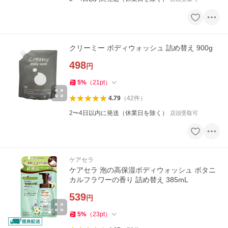
クリーミー ボディウォッシュ 詰め替え 900g
498
円
5
%
（
21
pt
）
4.79
（
42
件
）
2〜4日以内に発送（休業日を除く）
店頭受取可
ケアセラ
ケアセラ 泡の高保湿ボディウォッシュ ボタニ
カルフラワーの香り 詰め替え 385mL
539
円
5
%
（
23
pt
）