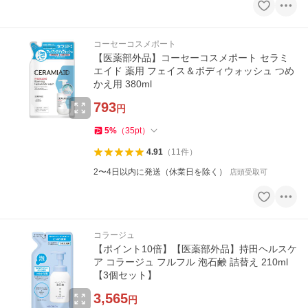
コーセーコスメポート
【医薬部外品】コーセーコスメポート セラミ
エイド 薬用 フェイス＆ボディウォッシュ つめ
かえ用 380ml
793
円
5
%
（
35
pt
）
4.91
（
11
件
）
2〜4日以内に発送（休業日を除く）
店頭受取可
コラージュ
【ポイント10倍】【医薬部外品】持田ヘルスケ
ア コラージュ フルフル 泡石鹸 詰替え 210ml
【3個セット】
3,565
円