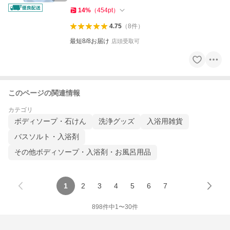
14
%
（
454
pt
）
4.75
（
8
件
）
最短8/8お届け
店頭受取可
このページの関連情報
カテゴリ
ボディソープ・石けん
洗浄グッズ
入浴用雑貨
バスソルト・入浴剤
その他ボディソープ・入浴剤・お風呂用品
1
2
3
4
5
6
7
898
件中
1
〜
30
件