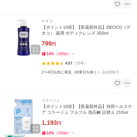
デオコ
【ポイント10倍】【医薬部外品】DEOCO（デ
オコ） 薬用 ボディクレンズ 350ml
799
円
14
%
（
100
pt
）
4.57
（
35
件
）
2〜4日以内に発送（休業日を除く）
店頭受取可
コラージュ
【ポイント10倍】【医薬部外品】持田ヘルスケ
ア コラージュ フルフル 泡石鹸 詰替え 210ml
1,193
円
14
%
（
150
pt
）