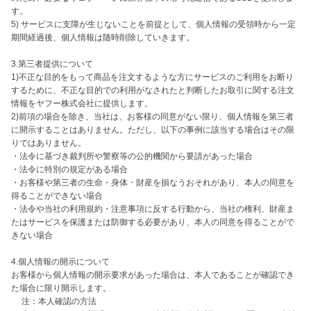
す。

5) サービスに支障が生じないことを前提として、個人情報の受領時から一定
期間経過後、個人情報は随時削除していきます。

3.第三者提供について

1)不正な目的をもって商品を注文するような方にサービスのご利用をお断り
するために、不正な目的での利用がなされたと判断したお取引に関する注文
情報をヤフー株式会社に提供します。

2)前項の場合を除き、当社は、お客様の同意がない限り、個人情報を第三者
に開示することはありません。ただし、以下の事例に該当する場合はその限
りではありません。

・法令に基づき裁判所や警察等の公的機関から要請があった場合

・法令に特別の規定がある場合

・お客様や第三者の生命・身体・財産を損なうおそれがあり、本人の同意を
得ることができない場合

・法令や当社の利用規約・注意事項に反する行動から、当社の権利、財産ま
たはサービスを保護または防御する必要があり、本人の同意を得ることがで
きない場合

4.個人情報の開示について

お客様から個人情報の開示要求があった場合は、本人であることが確認でき
た場合に限り開示します。

　 注：本人確認の方法
