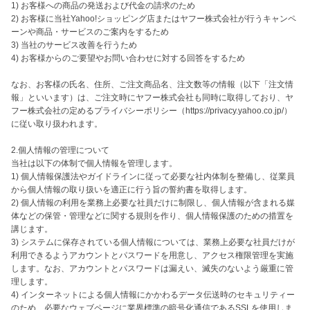
1) お客様への商品の発送および代金の請求のため

2) お客様に当社Yahoo!ショッピング店またはヤフー株式会社が行うキャンペ
ーンや商品・サービスのご案内をするため

3) 当社のサービス改善を行うため

4) お客様からのご要望やお問い合わせに対する回答をするため

なお、お客様の氏名、住所、ご注文商品名、注文数等の情報（以下「注文情
報」といいます）は、ご注文時にヤフー株式会社も同時に取得しており、ヤ
フー株式会社の定めるプライバシーポリシー（https://privacy.yahoo.co.jp/）
に従い取り扱われます。

2.個人情報の管理について

当社は以下の体制で個人情報を管理します。

1) 個人情報保護法やガイドラインに従って必要な社内体制を整備し、従業員
から個人情報の取り扱いを適正に行う旨の誓約書を取得します。

2) 個人情報の利用を業務上必要な社員だけに制限し、個人情報が含まれる媒
体などの保管・管理などに関する規則を作り、個人情報保護のための措置を
講じます。

3) システムに保存されている個人情報については、業務上必要な社員だけが
利用できるようアカウントとパスワードを用意し、アクセス権限管理を実施
します。なお、アカウントとパスワードは漏えい、滅失のないよう厳重に管
理します。

4) インターネットによる個人情報にかかわるデータ伝送時のセキュリティー
のため、必要なウェブページに業界標準の暗号化通信であるSSLを使用しま