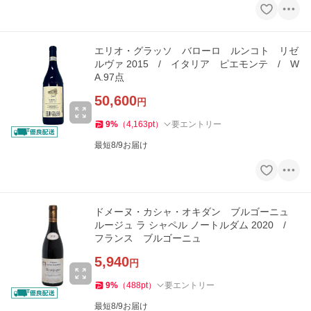
エリオ・グラッソ バローロ ルンコト リゼ
ルヴァ 2015 / イタリア ピエモンテ / W
A.97点
50,600
円
9
%
（
4,163
pt
）
要エントリー
最短8/9お届け
ドメーヌ・カシャ・オキダン ブルゴーニュ
ルージュ ラ シャペル ノートルダム 2020 /
フランス ブルゴーニュ
5,940
円
9
%
（
488
pt
）
要エントリー
最短8/9お届け