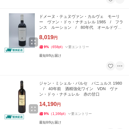
ドメーヌ・テュヌヴァン・カルヴェ モーリ
ー ヴァン・ドゥ・ナチュレル 1985 / フラ
ンス ルーション / 80年代 オールドヴィ
ンテージ 甘口
8,019
円
9
%
（
658
pt
）
要エントリー
最短8/9お届け
ジャン・ミシェル・パルセ バニュルス 1980
/ 40年前 酒精強化ワイン VDN ヴァ
ン・ドゥ・ナチュレル 赤の甘口
14,190
円
9
%
（
1,166
pt
）
要エントリー
最短8/9お届け