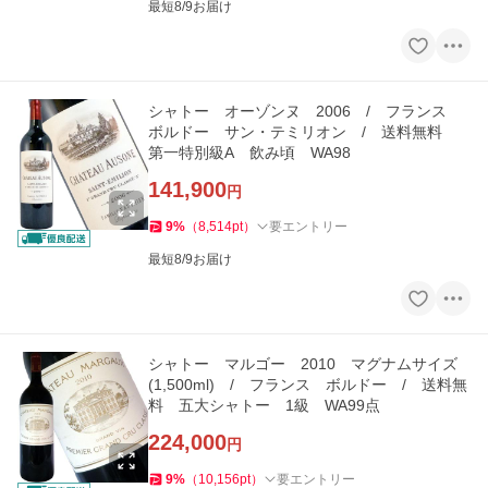
最短8/9お届け
シャトー オーゾンヌ 2006 / フランス
ボルドー サン・テミリオン / 送料無料
第一特別級A 飲み頃 WA98
141,900
円
9
%
（
8,514
pt
）
要エントリー
最短8/9お届け
シャトー マルゴー 2010 マグナムサイズ
(1,500ml) / フランス ボルドー / 送料無
料 五大シャトー 1級 WA99点
224,000
円
9
%
（
10,156
pt
）
要エントリー