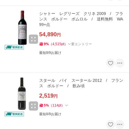
シャトー レグリーズ クリネ 2009 / フラ
ンス ボルドー ポムロル / 送料無料 WA
99+点
54,890
円
9
%
（
4,515
pt
）
要エントリー
最短8/9お届け
スタール バイ スータール 2012 / フラン
ス ボルドー / 飲み頃
2,519
円
5
%
（
114
pt
）
最短8/9お届け