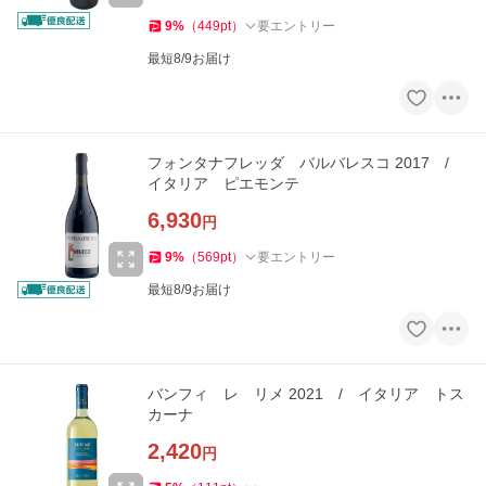
9
%
（
449
pt
）
要エントリー
最短8/9お届け
フォンタナフレッダ バルバレスコ 2017 /
イタリア ピエモンテ
6,930
円
9
%
（
569
pt
）
要エントリー
最短8/9お届け
バンフィ レ リメ 2021 / イタリア トス
カーナ
2,420
円