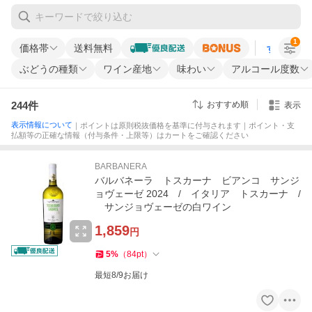
1
価格帯
送料無料
すべての条
ぶどうの種類
ワイン産地
味わい
アルコール度数
244
件
おすすめ順
表示
表示情報について
｜ポイントは原則税抜価格を基準に付与されます｜ポイント・支
払額等の正確な情報（付与条件・上限等）はカートをご確認ください
BARBANERA
バルバネーラ トスカーナ ビアンコ サンジ
ョヴェーゼ 2024 / イタリア トスカーナ /
サンジョヴェーゼの白ワイン
1,859
円
5
%
（
84
pt
）
最短8/9お届け