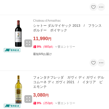
Chateau d'Armailhac
シャトー ダルマイヤック 2013 / フランス
ボルドー ポイヤック
11,990
円
9
%
（
985
pt
）
要エントリー
最短8/9お届け
フォンタナフレッダ ガヴィ ディ ガヴィ デル
コムーネ ディ ガヴィ 2021 / イタリア ピ
エモンテ
3,080
円
9
%
（
253
pt
）
要エントリー