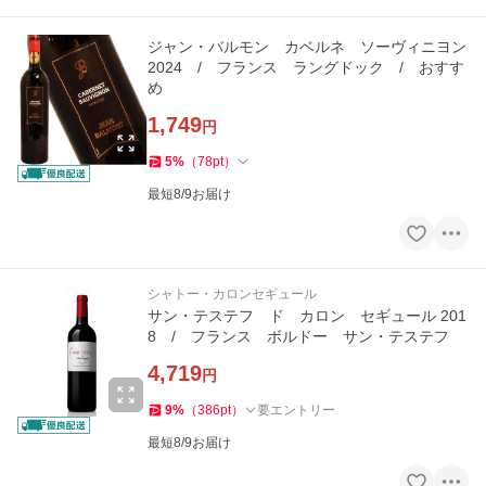
ジャン・バルモン カベルネ ソーヴィニヨン
2024 / フランス ラングドック / おすす
め
1,749
円
5
%
（
78
pt
）
最短8/9お届け
シャトー・カロンセギュール
サン・テステフ ド カロン セギュール 201
8 / フランス ボルドー サン・テステフ
4,719
円
9
%
（
386
pt
）
要エントリー
最短8/9お届け