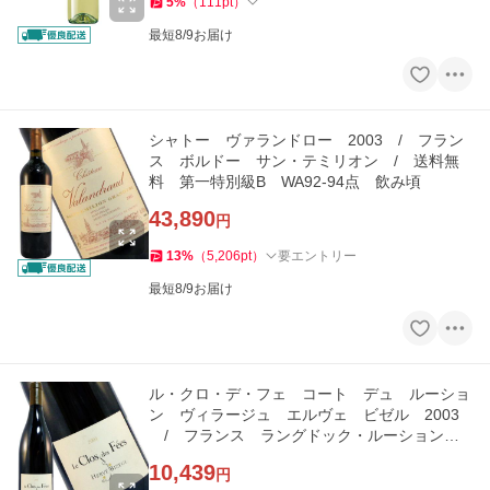
5
%
（
111
pt
）
最短8/9お届け
シャトー ヴァランドロー 2003 / フラン
ス ボルドー サン・テミリオン / 送料無
料 第一特別級B WA92-94点 飲み頃
43,890
円
13
%
（
5,206
pt
）
要エントリー
最短8/9お届け
ル・クロ・デ・フェ コート デュ ルーショ
ン ヴィラージュ エルヴェ ビゼル 2003
/ フランス ラングドック・ルーション /
飲み頃
10,439
円