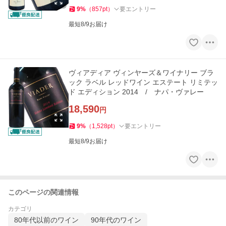
9
%
（
857
pt
）
要エントリー
最短8/9お届け
ヴィアディア ヴィンヤーズ＆ワイナリー ブラ
ック ラベル レッドワイン エステート リミテッ
ド エディション 2014 / ナパ・ヴァレー
18,590
円
9
%
（
1,528
pt
）
要エントリー
最短8/9お届け
このページの関連情報
カテゴリ
80年代以前のワイン
90年代のワイン