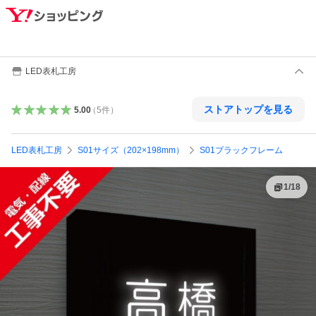
LED表札工房
ストアトップを見る
5.00
（
5
件
）
LED表札工房
S01サイズ（202×198mm）
S01ブラックフレーム
1
/
18