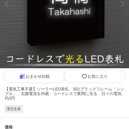
おまかせ比較
お気に入り
【電気工事不要】ソーラーLED表札 S01ブラックフレーム「シン
プル」 太陽電池を内蔵 コードレスで夜間に光る 日々の電気
代0円
受注生産
価格