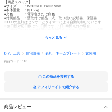
【商品スペック】
●サイズ ：W202×H198×D37mm
●本体重量 ：約1.2kg
●光色 ：電球色または白色
●付属部品 ：壁取付け部品一式、取り扱い説明書、保証書
※LEDの点灯はセンサーとタイマーにより自動制御しています
※無日照対応日数は〜5日間です（1日6時間点灯の場合）
※「晴れ日におよそ2時間〜の直射日光が当たる場所」にご設置く
ださい
もっと見る
【ご購入に関して】
(1)ご注文フォームに名入れする「文字」と「文字フォント」をご
DIY、工具
住宅設備
表札、ネームプレート
玄関用
記入ください
※「文字」は、お客様のお名前の他、マンション/会社/店舗などの
商品
コード：
110
名称も承っております
※「文字フォント」は下記の商品説明よりご参照ください
(2)ご注文のお手続き完了後、当店よりお客様のメールアドレスに
「完成イメージ図」をお送りさせていただきます
この商品を共有する
(3)「完成イメージ図」にて修正等のご確認をいただき、デザイン
のご承認後に製作開始となります
アフィリエイトで紹介する
【納期・取付方法に関して】
●受注生産のため、ご注文いただいてから約20〜30日程度のお時
間が掛かります
●取付け方法は下記の説明をご覧ください
商品レビュー