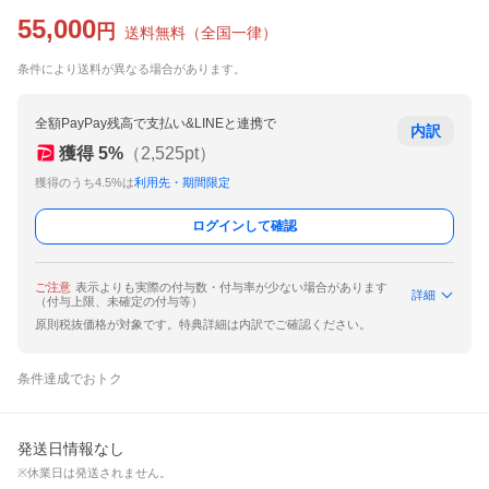
55,000
円
送料無料
（
全国一律
）
条件により送料が異なる場合があります。
全額PayPay残高で支払い&LINEと連携で
内訳
獲得
5
%
（
2,525
pt）
獲得のうち4.5%は
利用先・期間限定
ログインして確認
ご注意
表示よりも実際の付与数・付与率が少ない場合があります
詳細
（付与上限、未確定の付与等）
原則税抜価格が対象です。特典詳細は内訳でご確認ください。
条件達成でおトク
発送日情報なし
※休業日は発送されません。