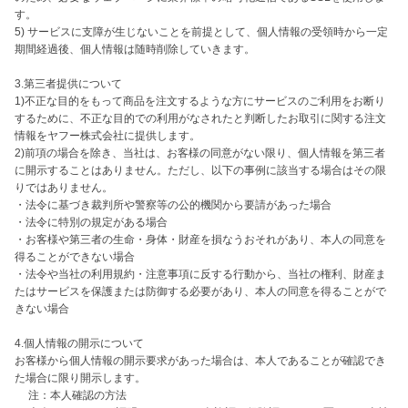
す。

5) サービスに支障が生じないことを前提として、個人情報の受領時から一定
期間経過後、個人情報は随時削除していきます。

3.第三者提供について

1)不正な目的をもって商品を注文するような方にサービスのご利用をお断り
するために、不正な目的での利用がなされたと判断したお取引に関する注文
情報をヤフー株式会社に提供します。

2)前項の場合を除き、当社は、お客様の同意がない限り、個人情報を第三者
に開示することはありません。ただし、以下の事例に該当する場合はその限
りではありません。

・法令に基づき裁判所や警察等の公的機関から要請があった場合

・法令に特別の規定がある場合

・お客様や第三者の生命・身体・財産を損なうおそれがあり、本人の同意を
得ることができない場合

・法令や当社の利用規約・注意事項に反する行動から、当社の権利、財産ま
たはサービスを保護または防御する必要があり、本人の同意を得ることがで
きない場合

4.個人情報の開示について

お客様から個人情報の開示要求があった場合は、本人であることが確認でき
た場合に限り開示します。

　 注：本人確認の方法
