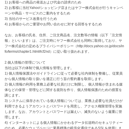
1) お客様への商品の発送および代金の請求のため

2) お客様に当社Yahoo!ショッピング店またはヤフー株式会社が行うキャンペ
ーンや商品・サービスのご案内をするため

3) 当社のサービス改善を行うため

4) お客様からのご要望やお問い合わせに対する回答をするため

なお、お客様の氏名、住所、ご注文商品名、注文数等の情報（以下「注文情
報」といいます）は、ご注文時にヤフー株式会社も同時に取得しており、ヤ
フー株式会社の定めるプライバシーポリシー（http://docs.yahoo.co.jp/docs/in
fo/terms/chapter1.html#cf2nd）に従い取り扱われます。

2.個人情報の管理について

当社は以下の体制で個人情報を管理します。

1) 個人情報保護法やガイドラインに従って必要な社内体制を整備し、従業員
から個人情報の取り扱いを適正に行う旨の誓約書を取得します。

2) 個人情報の利用を業務上必要な社員だけに制限し、個人情報が含まれる媒
体などの保管・管理などに関する規則を作り、個人情報保護のための措置を
講じます。

3) システムに保存されている個人情報については、業務上必要な社員だけが
利用できるようアカウントとパスワードを用意し、アクセス権限管理を実施
します。なお、アカウントとパスワードは漏えい、滅失のないよう厳重に管
理します。

4) インターネットによる個人情報にかかわるデータ伝送時のセキュリティー
のため、必要なウェブページに業界標準の暗号化通信であるSSLを使用しま