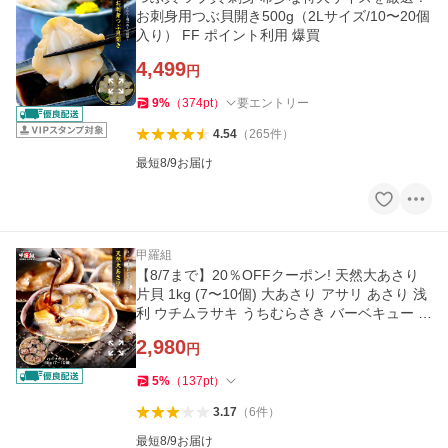
お刺身用つぶ貝開き500g（2Lサイズ/10〜20個
入り） FF ポイント利用 爆買
4,499
円
9
%
（
374
pt
）
要エントリー
4.54
（
265
件
）
最短8/9お届け
甲羅組
【8/7まで】20％OFFクーポン! 天然大あさり
片貝 1kg (7〜10個) 大あさり アサリ あさり 浅
利 ウチムラサキ うちむらさき バーベキュー 海
鮮 冷凍食品
2,980
円
5
%
（
137
pt
）
3.17
（
6
件
）
最短8/9お届け