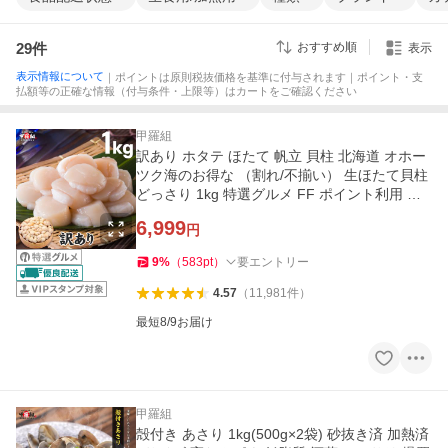
29
件
おすすめ順
表示
表示情報について
｜ポイントは原則税抜価格を基準に付与されます｜ポイント・支
払額等の正確な情報（付与条件・上限等）はカートをご確認ください
甲羅組
訳あり ホタテ ほたて 帆立 貝柱 北海道 オホー
ツク海のお得な （割れ/不揃い） 生ほたて貝柱
どっさり 1kg 特選グルメ FF ポイント利用 爆
買
6,999
円
9
%
（
583
pt
）
要エントリー
4.57
（
11,981
件
）
最短8/9お届け
甲羅組
殻付き あさり 1kg(500g×2袋) 砂抜き済 加熱済