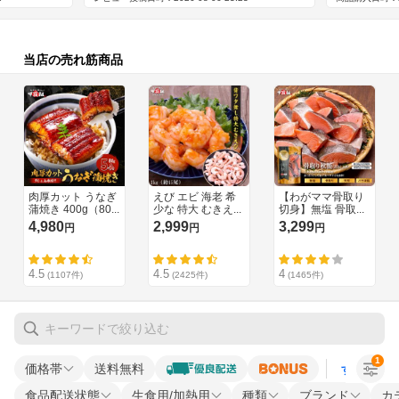
1
価格帯
送料無料
すべての条
食品配送状態
生食用/加熱用
種類
ブランド
カ