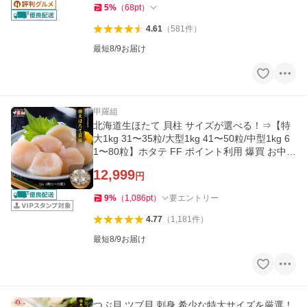
5
%
（
68
pt
）
4.61
（
581
件
）
最短8/9お届け
甲羅組
北海道生ほたて 貝柱 サイズが選べる！⇒【特
大1kg 31〜35粒/大型1kg 41〜50粒/中型1kg 6
1〜80粒】ホタテ FF ポイント利用 爆買 お中元
ギフト
12,999
円
9
%
（
1,086
pt
）
要エントリー
4.77
（
1,181
件
）
最短8/9お届け
つぶ貝 ツブ貝 刺身 希少な特大サイズを厳選！