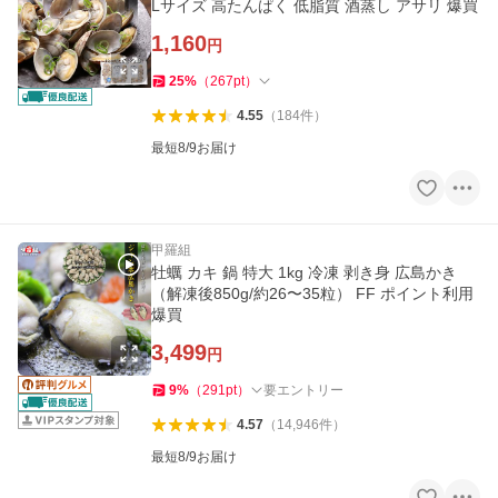
Lサイズ 高たんぱく 低脂質 酒蒸し アサリ 爆買
1,160
円
25
%
（
267
pt
）
4.55
（
184
件
）
最短8/9お届け
甲羅組
牡蠣 カキ 鍋 特大 1kg 冷凍 剥き身 広島かき
（解凍後850g/約26〜35粒） FF ポイント利用
爆買
3,499
円
9
%
（
291
pt
）
要エントリー
4.57
（
14,946
件
）
最短8/9お届け