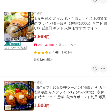
甲羅組
ホタテ 帆立 ボイルほたて 特大サイズ 北海道産
鍋 フライ バター焼き（解凍後800g）ギフト 贈
り物 誕生日 ギフト 人気 おすすめ ポイント利
用 爆買
3,999
円
9
%
（
333
pt
）
要エントリー
4.68
（
1,611
件
）
最短8/9お届け
甲羅組
【8/7まで】20％OFFクーポン! 牡蠣 かき カキ
広島県産 かきフライ450g（45g×10粒） 衣付
き 特大 フライ 惣菜 揚げ物 ポイント利用 爆買
1,500
円