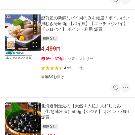
越前産の新鮮なバイ貝のみを厳選！ボイルばい
貝むき身500g 【バイ貝】【エッチュウバイ】
【シロバイ】 ポイント利用 爆買
在庫なし
4,499
円
9
%
（
374
pt
）
要エントリー
4.55
（
11
件
）
最短8/9お届け
北海道網走湖の【天然＆大粒】大和しじみ
（生/急速冷凍）500g【シジミ】 ポイント利用
爆買
在庫なし