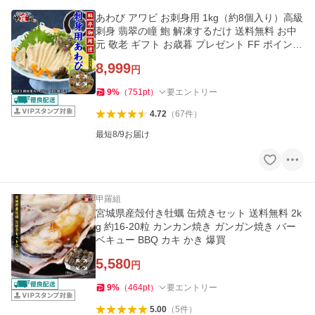
あわび アワビ お刺身用 1kg（約8個入り）高級
刺身 翡翠の瞳 鮑 解凍するだけ 送料無料 お中
元 敬老 ギフト お歳暮 プレゼント FF ポイント
利用 爆買
8,999
円
9
%
（
751
pt
）
要エントリー
4.72
（
67
件
）
最短8/9お届け
甲羅組
宮城県産殻付き牡蠣 缶焼きセット 送料無料 2k
g 約16-20粒 カンカン焼き ガンガン焼き バー
ベキュー BBQ カキ かき 爆買
5,580
円
9
%
（
464
pt
）
要エントリー
5.00
（
5
件
）