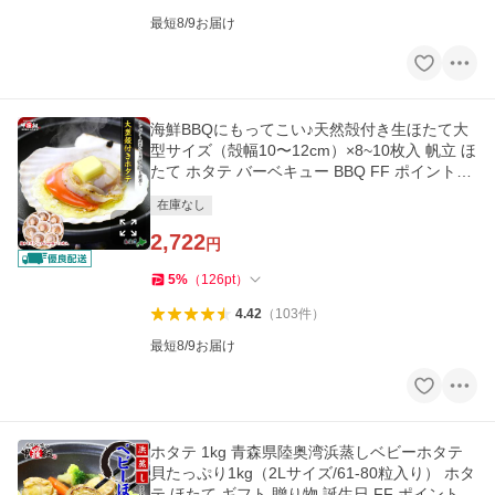
最短8/9お届け
海鮮BBQにもってこい♪天然殻付き生ほたて大
型サイズ（殻幅10〜12cm）×8~10枚入 帆立 ほ
たて ホタテ バーベキュー BBQ FF ポイント利
用 爆買
在庫なし
2,722
円
5
%
（
126
pt
）
4.42
（
103
件
）
最短8/9お届け
ホタテ 1kg 青森県陸奥湾浜蒸しベビーホタテ
貝たっぷり1kg（2Lサイズ/61-80粒入り） ホタ
テ ほたて ギフト 贈り物 誕生日 FF ポイント利