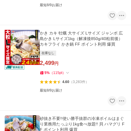
最短8/9お届け
かき カキ 牡蠣 大サイズ Lサイズ ジャンボ 広
島かき Lサイズ1kg（解凍後850g/40粒前後）
カキフライ かき鍋 FF ポイント利用 爆買
在庫なし
2,499
円
5
%
（
115
pt
）
4.60
（
3,283
件
）
最短8/9お届け
砂抜き不要!!使い勝手抜群の冷凍ボイルはまぐ
り業務用たっぷり1kg食べ放題!! 貝 ハマグリ F
F ポイント利用 爆買