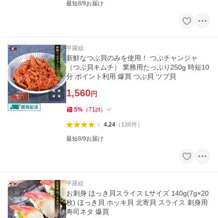
最短8/9お届け
甲羅組
新鮮なつぶ貝のみを使用！ つぶチャンジャ
（つぶ貝キムチ） 業務用たっぷり250g 時短10
分 ポイント利用 爆買 つぶ貝 ツブ貝
1,560
円
5
%
（
71
pt
）
4.24
（
136
件
）
最短8/9お届け
甲羅組
お刺身 ほっき貝スライス Lサイズ 140g(7g×20
枚) ほっき貝 ホッキ貝 北寄貝 スライス 刺身用
寿司ネタ 爆買