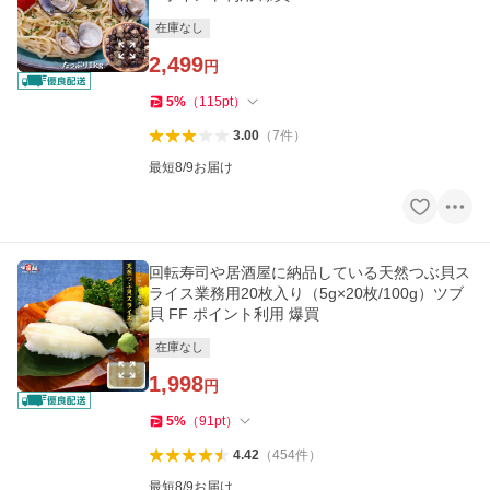
在庫なし
2,499
円
5
%
（
115
pt
）
3.00
（
7
件
）
最短8/9お届け
回転寿司や居酒屋に納品している天然つぶ貝ス
ライス業務用20枚入り（5g×20枚/100g）ツブ
貝 FF ポイント利用 爆買
在庫なし
1,998
円
5
%
（
91
pt
）
4.42
（
454
件
）
最短8/9お届け