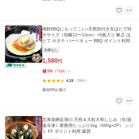
海鮮BBQにもってこい♪天然殻付き生ほたて特
大サイズ（殻幅12〜13cm）×5枚入り 帆立 ほ
たて ホタテ バーベキュー BBQ ポイント利用
爆買
在庫なし
1,580
円
5
%
（
72
pt
）
4.28
（
39
件
）
最短8/9お届け
北海道網走湖の 天然＆大粒大和しじみ（生/急
速冷凍）業務用たっぷり1kg（500g×2P） シジ
ミ FF ポイント利用 爆買