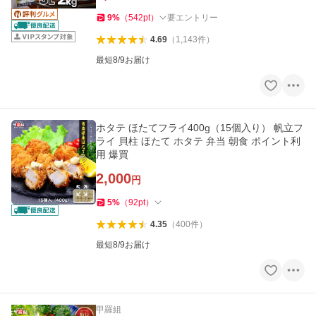
9
%
（
542
pt
）
要エントリー
4.69
（
1,143
件
）
最短8/9お届け
ホタテ ほたてフライ400g（15個入り） 帆立フ
ライ 貝柱 ほたて ホタテ 弁当 朝食 ポイント利
用 爆買
2,000
円
5
%
（
92
pt
）
4.35
（
400
件
）
最短8/9お届け
甲羅組