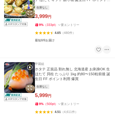
用 爆買
在庫なし
3,999
円
9
%
（
333
pt
）
要エントリー
4.65
（
480
件
）
最短8/9お届け
甲羅組
ホタテ 正規品 割れ無し 北海道産 お刺身OK 生
ほたて 貝柱 たっぷり 1kg 約80〜150粒前後 誕
生日 FF ポイント利用 爆買
在庫なし
5,999
円
9
%
（
500
pt
）
要エントリー
4.51
（
4,611
件
）