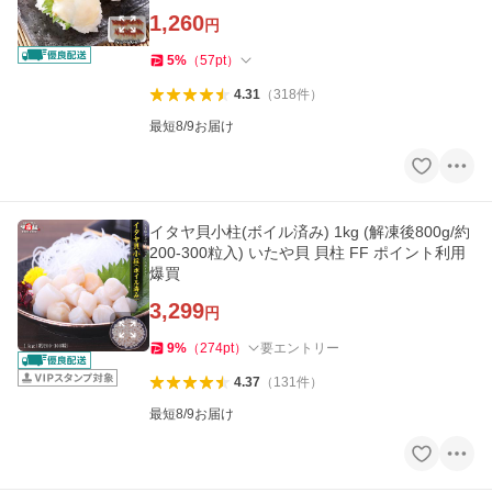
1,260
円
5
%
（
57
pt
）
4.31
（
318
件
）
最短8/9お届け
イタヤ貝小柱(ボイル済み) 1kg (解凍後800g/約
200-300粒入) いたや貝 貝柱 FF ポイント利用
爆買
3,299
円
9
%
（
274
pt
）
要エントリー
4.37
（
131
件
）
最短8/9お届け