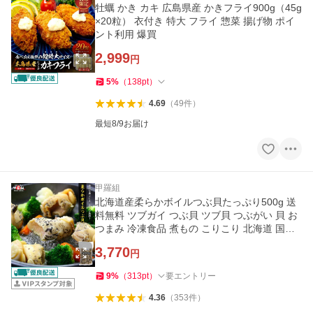
牡蠣 かき カキ 広島県産 かきフライ900g（45g
×20粒） 衣付き 特大 フライ 惣菜 揚げ物 ポイ
ント利用 爆買
2,999
円
5
%
（
138
pt
）
4.69
（
49
件
）
最短8/9お届け
甲羅組
北海道産柔らかボイルつぶ貝たっぷり500g 送
料無料 ツブガイ つぶ貝 ツブ貝 つぶがい 貝 お
つまみ 冷凍食品 煮もの こりこり 北海道 国産
爆買
3,770
円
9
%
（
313
pt
）
要エントリー
4.36
（
353
件
）