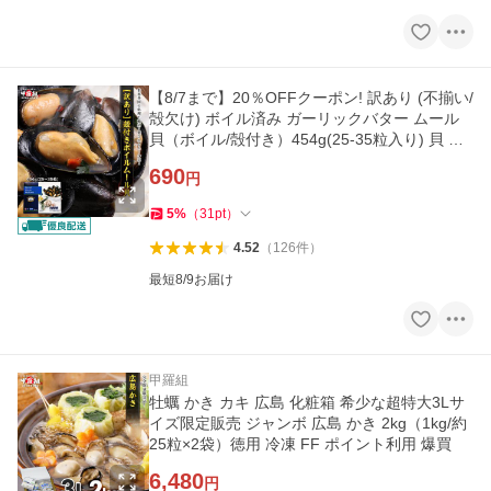
【8/7まで】20％OFFクーポン! 訳あり (不揃い/
殻欠け) ボイル済み ガーリックバター ムール
貝（ボイル/殻付き）454g(25-35粒入り) 貝 殻
付き パスタ パエリア
690
円
5
%
（
31
pt
）
4.52
（
126
件
）
最短8/9お届け
甲羅組
牡蠣 かき カキ 広島 化粧箱 希少な超特大3Lサ
イズ限定販売 ジャンボ 広島 かき 2kg（1kg/約
25粒×2袋）徳用 冷凍 FF ポイント利用 爆買
6,480
円