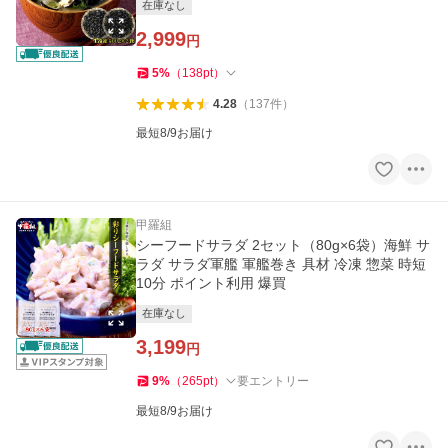
在庫なし
2,999
円
5
%
（
138
pt
）
4.28
（
137
件
）
最短8/9お届け
甲羅組
シーフードサラダ 2セット（80g×6袋）海鮮 サ
ラダ サラダ軍艦 軍艦巻き 具材 冷凍 惣菜 時短
10分 ポイント利用 爆買
在庫なし
3,199
円
9
%
（
265
pt
）
要エントリー
最短8/9お届け