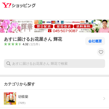
あすに届けるお花屋さん 輝花
会社概要
4.32
（
121
件
）
カテゴリから探す
胡蝶蘭
(
76
件)