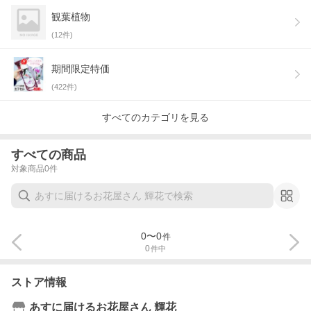
観葉植物
(
12
件)
期間限定特価
(
422
件)
すべてのカテゴリを見る
すべての商品
対象商品
0
件
0
〜
0
件
0
件中
ストア情報
あすに届けるお花屋さん 輝花