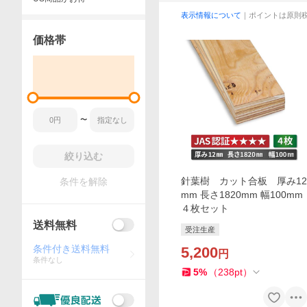
表示情報について
｜ポイントは原則
価格帯
〜
絞り込む
針葉樹 カット合板 厚み12
条件を解除
mm 長さ1820mm 幅100mm
４枚セット
送料無料
受注生産
条件付き送料無料
5,200
円
条件なし
5
%
（
238
pt
）