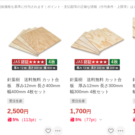
税抜価格を基準に付与されます｜ポイント・支払額等の正確な情報（付与条件・上限等）は
針葉樹 送料無料 カット合
針葉樹 送料無料 カット合
板 厚み12mm 長さ400mm
板 厚み12mm 長さ300mm
幅400mm 4枚セット
幅300mm 4枚セット
受注生産
受注生産
2,500
1,700
円
円
5
%
（
113
pt
）
5
%
（
77
pt
）