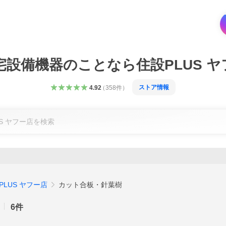
宅設備機器のことなら住設PLUS ヤ
ストア情報
4.92
（
358
件
）
LUS ヤフー店
カット合板・針葉樹
6
件