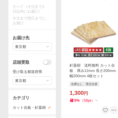
すべて（今注文で2
日以内にお届け）
今注文で明日までに
お届け
お届け先
東京都
店頭受取
針葉樹 送料無料 カット合
板 厚み12mm 長さ200mm
受け取る都道府県
幅200mm 4枚セット
東京都
在庫なし
受注生産
1,300
円
カテゴリ
5
%
（
58
pt
）
カット合板・針葉樹