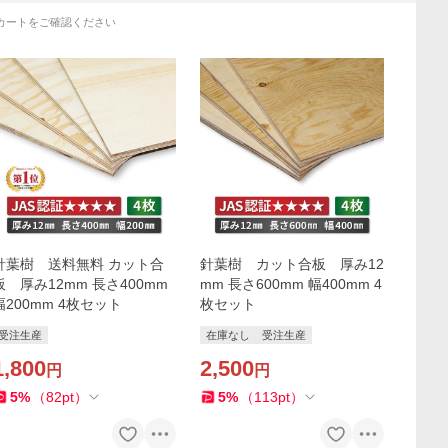
カートをご確認ください
針葉樹 送料無料 カット合
針葉樹 カット合板 厚み12
板 厚み12mm 長さ400mm
mm 長さ600mm 幅400mm 4
幅200mm 4枚セット
枚セット
受注生産
在庫なし
受注生産
1,800
2,500
円
円
5
%
（
82
pt
）
5
%
（
113
pt
）