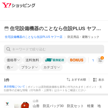
住宅設備機器のことなら住設PLUS ヤフー店
住宅設備機器のことなら住設PLUS ヤフー店
防災用品・避難リュック
1
価格帯
送料無料
すべての条
色
ブランド
カテゴリ
1
件
おすすめ順
表示
表示情報について
｜ポイントは原則税抜価格を基準に付与されます｜ポイント・支
払額等の正確な情報（付与条件・上限等）はカートをご確認ください
山善
山善 防災バッグ30 防災セット 軽量 地