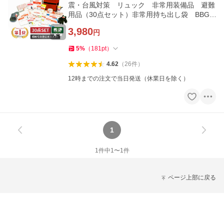
震・台風対策 リュック 非常用装備品 避難
用品（30点セット）非常用持ち出し袋 BBG-3
0R （YBG-30R） YAMAZEN
3,980
円
5
%
（
181
pt
）
4.62
（
26
件
）
12時までの注文で当日発送（休業日を除く）
1
1
件中
1
〜
1
件
ページ上部に戻る