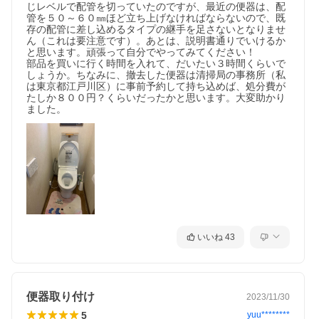
じレベルで配管を切っていたのですが、最近の便器は、配
管を５０～６０㎜ほど立ち上げなければならないので、既
存の配管に差し込めるタイプの継手を足さないとなりませ
ん（これは要注意です）。あとは、説明書通りでいけるか
と思います。頑張って自分でやってみてください！

部品を買いに行く時間を入れて、だいたい３時間くらいで
しょうか。ちなみに、撤去した便器は清掃局の事務所（私
は東京都江戸川区）に事前予約して持ち込めば、処分費が
たしか８００円？くらいだったかと思います。大変助かり
ました。
いいね
43
便器取り付け
2023/11/30
5
yuu********