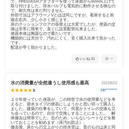
で、HH01001Rアダプターを使って床面から60mm上げて
取り付けました。排水バルブも電気的に動作させる物なの
で、耐久性は未だ判りません。

外部寸法はアラウーノVとほぼ同じですが、着座すると前
後左右共、少し小さく感じます。

床のクッションフロアの張替えは大変でしたが、便器の交
換は非常に簡単で、直ぐに設置配管出来ました。

便器本体は陶器なので重たいです。

機能的には充分で、汚れにくく、安く購入出来て良かった
です。

配送が早く助かりました。
いいね
31
水の消費量が全然違うし使用感も最高
2023/6/22
5
hth********
２０年使っていた便器が、この時世で水の使用量などを考
えると、節水タイプの便器にしようかと思い切って購入し
ました。建築の仕事をしていて、何度かトイレの交換も立
ち会っているので、自分で交換しすることにました。　解
体撤去は簡単でした。念のため、いらないシートなどを敷
いておくことを勧めます（床汚れ防止）。

撤去後、床からの立上がりの排水管は、昔のものは床と同