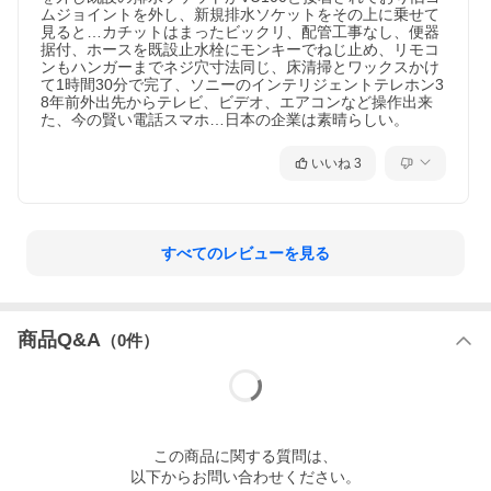
ムジョイントを外し、新規排水ソケットをその上に乗せて
見ると…カチットはまったビックリ、配管工事なし、便器
据付、ホースを既設止水栓にモンキーでねじ止め、リモコ
ンもハンガーまでネジ穴寸法同じ、床清掃とワックスかけ
て1時間30分で完了、ソニーのインテリジェントテレホン3
8年前外出先からテレビ、ビデオ、エアコンなど操作出来
いいね
3
すべてのレビューを見る
商品Q&A
（
0
件）
この
商品
に関する質問は、
以下からお問い合わせください。