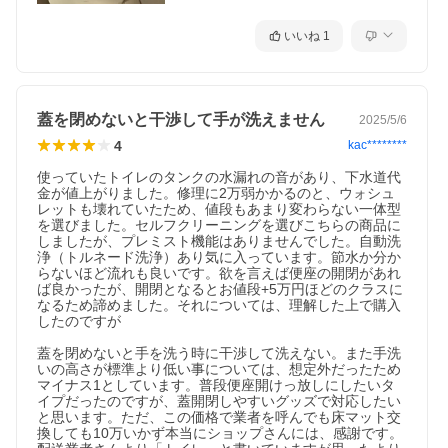
いいね
1
蓋を閉めないと干渉して手が洗えません
2025/5/6
4
kac********
使っていたトイレのタンクの水漏れの音があり、下水道代
金が値上がりました。修理に2万弱かかるのと、ウォシュ
レットも壊れていたため、値段もあまり変わらない一体型
を選びました。セルフクリーニングを選びこちらの商品に
しましたが、プレミスト機能はありませんでした。自動洗
浄（トルネード洗浄）あり気に入っています。節水か分か
らないほど流れも良いです。欲を言えば便座の開閉があれ
ば良かったが、開閉となるとお値段+5万円ほどのクラスに
なるため諦めました。それについては、理解した上で購入
したのですが

蓋を閉めないと手を洗う時に干渉して洗えない。また手洗
いの高さが標準より低い事については、想定外だったため
マイナス1としています。普段便座開けっ放しにしたいタ
イプだったのですが、蓋開閉しやすいグッズで対応したい
と思います。ただ、この価格で業者を呼んでも床マット交
換しても10万いかず本当にショップさんには、感謝です。