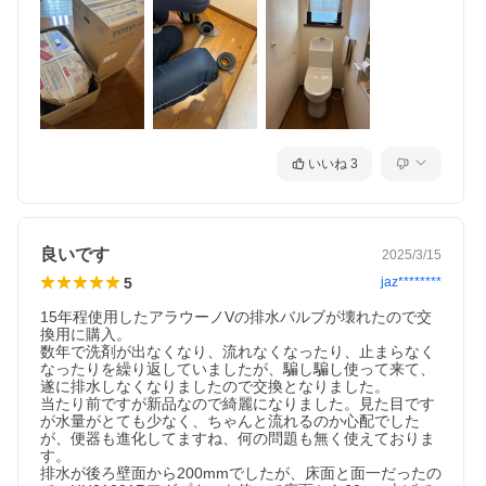
いいね
3
良いです
2025/3/15
5
jaz********
15年程使用したアラウーノVの排水バルブが壊れたので交
換用に購入。

数年で洗剤が出なくなり、流れなくなったり、止まらなく
なったりを繰り返していましたが、騙し騙し使って来て、
遂に排水しなくなりましたので交換となりました。

当たり前ですが新品なので綺麗になりました。見た目です
が水量がとても少なく、ちゃんと流れるのか心配でした
が、便器も進化してますね、何の問題も無く使えておりま
す。

排水が後ろ壁面から200mmでしたが、床面と面一だったの