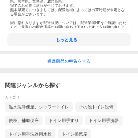
県、熊本県、宮崎県、鹿児島県）
宛てのお荷物に遅れが生じております。
熊本県宛てにつきましては、配送地域によっては出荷時期が未定とな
る場合がございます。
誠に恐れ入りますが配送状況については、配送業者HPをご確認いただ
くか、最寄りの配達店等にお問い合わせ下さいますようお願い申し上
げます。
もっと見る
違反
商品の
申告をする
関連ジャンルから探す
カテゴリ
温水洗浄便座、シャワートイレ
その他トイレ設備
便座、補助便座
トイレ用手すり
トイレ用手洗器
トイレ用手洗器用水栓
トイレ換気扇