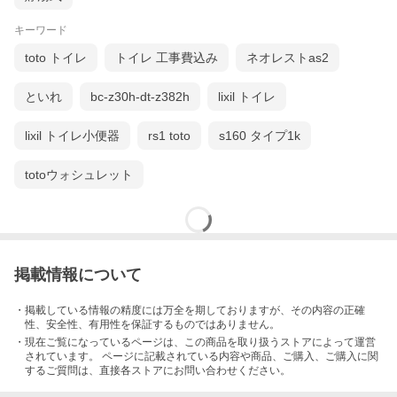
キーワード
toto トイレ
トイレ 工事費込み
ネオレストas2
といれ
bc-z30h-dt-z382h
lixil トイレ
lixil トイレ小便器
rs1 toto
s160 タイプ1k
totoウォシュレット
掲載情報について
・掲載している情報の精度には万全を期しておりますが、その内容の正確
性、安全性、有用性を保証するものではありません。
・現在ご覧になっているページは、この
商品
を取り扱うストアによって運営
されています。 ページに記載されている内容
や商品、ご購入
、ご購入に関
するご質問は、直接各ストアにお問い合わせください。