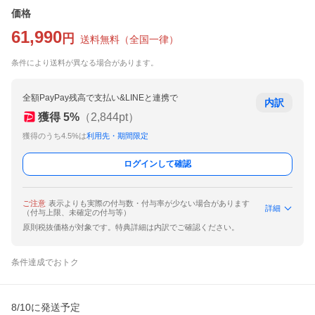
価格
61,990
円
送料無料
（
全国一律
）
条件により送料が異なる場合があります。
全額PayPay残高で支払い&LINEと連携で
内訳
獲得
5
%
（
2,844
pt）
獲得のうち4.5%は
利用先・期間限定
ログインして確認
ご注意
表示よりも実際の付与数・付与率が少ない場合があります
詳細
（付与上限、未確定の付与等）
原則税抜価格が対象です。特典詳細は内訳でご確認ください。
条件達成でおトク
8/10に発送予定