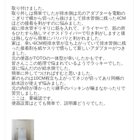
取り付けました。

取り外しは簡単でしたが排水側は元のアダプターを電動の
こぎりで横から切ったら抜けまして排水管側に残った4CM
ほどの接着を剥がすのに悩みました。

縦に排水管ギリギリに筋を入れて、ドライヤーで、筋の所
をひたすら熱しマイナスドライバーで引き剥がしますと後
は熱しながら簡単にパリパリと剥がれました。

家は、幸い6CM程排水管が立ち上がっていて排水管側に残
った接着剤を紙ヤスリで慣らして新しいアダプターがつき
ました。

元の便器がTOTOの一体型が幸いしたかもです。

皆さんここの処理で悩まれているようでラッキーでした。

逆に悩んだのが給水側でした。

簡単に外してつければすむと思いました。

家のものは10CM程立ち上がってネジが切ってあり同梱の
給水詮が使えず悩みました。

元の内径が薄かったり継手のパッキンが噛まなかったりで
苦労しました。

ここは、要確認です。

便器設置はとても簡単で、説明書どうりでした。
