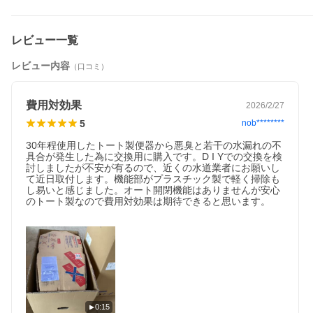
レビュー一覧
レビュー内容
（口コミ）
費用対効果
2026/2/27
5
nob********
30年程使用したトート製便器から悪臭と若干の水漏れの不
具合が発生した為に交換用に購入です。D I Yでの交換を検
討しましたが不安が有るので、近くの水道業者にお願いし
て近日取付します。機能部がプラスチック製で軽く掃除も
し易いと感じました。オート開閉機能はありませんが安心
のトート製なので費用対効果は期待できると思います。

0:15