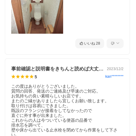
いいね
28
事前確認と説明書をきちんと読めば大丈夫。
2023/12/2
5
kan********
この度はありがとうございました。

質問の回答、発送のご連絡及び早速のご対応。

お気持ちの良い素晴らしいお店です。

またのご縁がありましたら宜しくお願い致します。

取り付けは容易にできました。

既設のフランジが接着をしてなかったので

直ぐに外す事が出来ました。

これからの人は今ついている便器の品番で

排水芯を調べて、

壁や床から出ている止水栓を閉めてから作業をして下さ
い。
