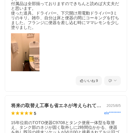
付属品は全部揃っておりますのできちんと読めば大丈夫だ
と思います。

使った道具。ドライバー。下穴開け用電動ドライバー3ミ
リのキリ。雑巾、自分は床と便器の間にコーキングを打ち
ました。フランジに便器を差し込む時にママレモンを少し
塗りました。
いいね
9
将来の取替え工事も省エネが考えられている
2025/8/5
5
elx********
15年位前のTOTO便器C9708とタンク便座一体型を取替
え、タンク部のネジが固く取外しに2時間位かかる、便器
を外し既設の排水ソケットがVU100と接着されており旧ゴ