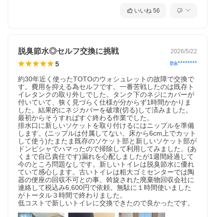
いいね
56
脱臭節水◎セルフ交換に挑戦
2026/5/22
5
thk********
約30年近く使ったTOTOのウォシュレットの故障で交換で
す。費用を抑える為セルフです。一番苦戦したのは既存ト
イレタンクの取り外しでした。タンク下のネジにカバーが
付いていて、狭く見づらく仕様が分からず1時間かかりま
した。結果的にネジカバーを破壊(切る)して済みました。
最初からそうすればすぐ終わる作業でした。

排水口に新しいソケットを取り付けるにはニップルを準備
します。(ニップルは付属してない。床から6cm上でカット
して使う)たまたま既存のソケット部と新しいソケット部が
ドンピシャでハマったので掃除して利用してみました。(あ
くまで自己責任です)漏れを心配しましたが1週間経過して
今のところ問題なしです。新しいトイレは脱臭節水に優れ
ていて感心します。古いトイレは粗大ゴミセンターでは陶
器の便座の回収不可との事。斡旋された廃棄物回収会社に
連絡して税込み6,600円で依頼。無駄に１時間使いました
がトータル３時間で終わりました。

低コストで新しいトイレに交換できたので良かったです。