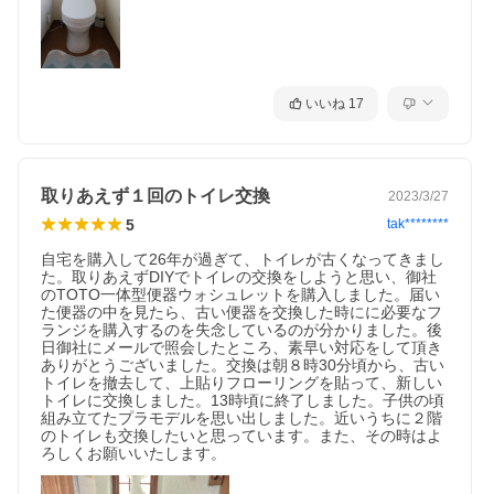
いいね
17
取りあえず１回のトイレ交換
2023/3/27
5
tak********
自宅を購入して26年が過ぎて、トイレが古くなってきまし
た。取りあえずDIYでトイレの交換をしようと思い、御社
のTOTO一体型便器ウォシュレットを購入しました。届い
た便器の中を見たら、古い便器を交換した時にに必要なフ
ランジを購入するのを失念しているのが分かりました。後
日御社にメールで照会したところ、素早い対応をして頂き
ありがとうございました。交換は朝８時30分頃から、古い
トイレを撤去して、上貼りフローリングを貼って、新しい
トイレに交換しました。13時頃に終了しました。子供の頃
組み立てたプラモデルを思い出しました。近いうちに２階
のトイレも交換したいと思っています。また、その時はよ
ろしくお願いいたします。