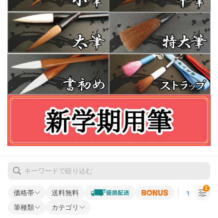
1
価格帯
送料無料
すべての条
筆種類
カテゴリ