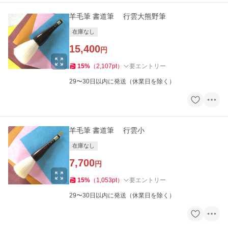
羊毛筆 書道筆 行雲大熊野筆
在庫なし
15,400
円
15
%
（
2,107
pt
）
要エントリー
29〜30日以内に発送（休業日を除く）
羊毛筆 書道筆 行雲小
在庫なし
7,700
円
15
%
（
1,053
pt
）
要エントリー
29〜30日以内に発送（休業日を除く）