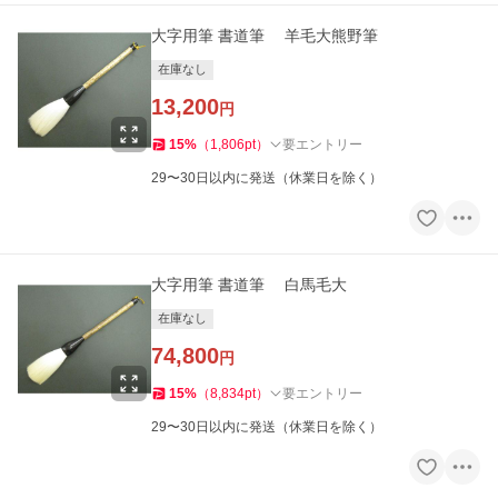
大字用筆 書道筆 羊毛大熊野筆
在庫なし
13,200
円
15
%
（
1,806
pt
）
要エントリー
29〜30日以内に発送（休業日を除く）
大字用筆 書道筆 白馬毛大
在庫なし
74,800
円
15
%
（
8,834
pt
）
要エントリー
29〜30日以内に発送（休業日を除く）