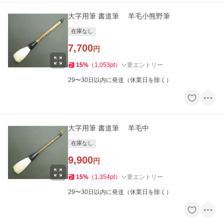
大字用筆 書道筆 羊毛小熊野筆
在庫なし
7,700
円
15
%
（
1,053
pt
）
要エントリー
29〜30日以内に発送（休業日を除く）
大字用筆 書道筆 羊毛中
在庫なし
9,900
円
15
%
（
1,354
pt
）
要エントリー
29〜30日以内に発送（休業日を除く）