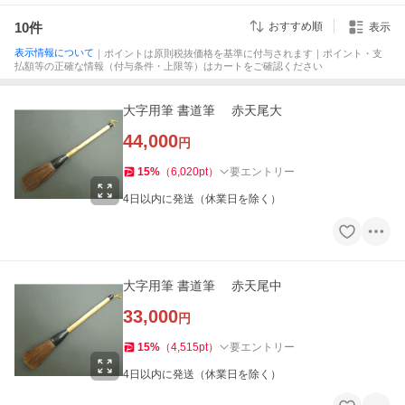
10
件
おすすめ順
表示
表示情報について
｜ポイントは原則税抜価格を基準に付与されます｜ポイント・支
払額等の正確な情報（付与条件・上限等）はカートをご確認ください
大字用筆 書道筆 赤天尾大
44,000
円
15
%
（
6,020
pt
）
要エントリー
4日以内に発送（休業日を除く）
大字用筆 書道筆 赤天尾中
33,000
円
15
%
（
4,515
pt
）
要エントリー
4日以内に発送（休業日を除く）