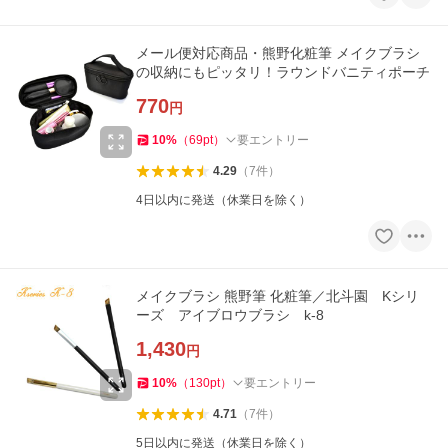
メール便対応商品・熊野化粧筆 メイクブラシ
の収納にもピッタリ！ラウンドバニティポーチ
770
円
10
%
（
69
pt
）
要エントリー
4.29
（
7
件
）
4日以内に発送（休業日を除く）
メイクブラシ 熊野筆 化粧筆／北斗園 Kシリ
ーズ アイブロウブラシ k-8
1,430
円
10
%
（
130
pt
）
要エントリー
4.71
（
7
件
）
5日以内に発送（休業日を除く）