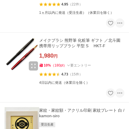
4.95
（
22
件
）
1ヵ月以内に発送（受注生産）（休業日を除く）
メイクブラシ 熊野筆 化粧筆 ギフト ／北斗園
携帯用リップブラシ 平型 S HKT-F
1,980
円
10
%
（
180
pt
）
要エントリー
4.73
（
15
件
）
4日以内に発送（休業日を除く）
家紋・家紋額・アクリル印刷 家紋プレート 白 /
kamon-siro
受注生産