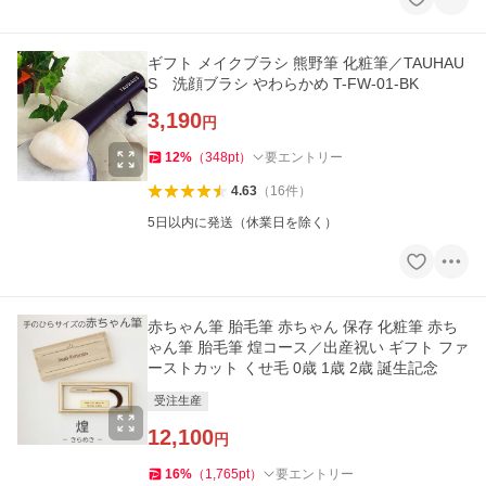
ギフト メイクブラシ 熊野筆 化粧筆／TAUHAU
S 洗顔ブラシ やわらかめ T-FW-01-BK
3,190
円
12
%
（
348
pt
）
要エントリー
4.63
（
16
件
）
5日以内に発送（休業日を除く）
赤ちゃん筆 胎毛筆 赤ちゃん 保存 化粧筆 赤ち
ゃん筆 胎毛筆 煌コース／出産祝い ギフト ファ
ーストカット くせ毛 0歳 1歳 2歳 誕生記念
受注生産
12,100
円
16
%
（
1,765
pt
）
要エントリー