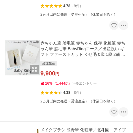
4.78
（
9
件
）
2ヵ月以内に発送（受注生産）（休業日を除く）
赤ちゃん筆 胎毛筆 赤ちゃん 保存 化粧筆 赤ち
ゃん筆 胎毛筆 BabyRingコース／出産祝い ギ
フト ファーストカット くせ毛 0歳 1歳 2歳 誕
生記念
受注生産
9,900
円
16
%
（
1,444
pt
）
要エントリー
4.38
（
8
件
）
2ヵ月以内に発送（受注生産）（休業日を除く）
メイクブラシ 熊野筆 化粧筆／北斗園 アイブ