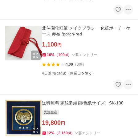
北斗園化粧筆 メイクブラシ 化粧ポーチ・ケ
ース 赤布 /porch-red
1,100
円
10
%
（
100
pt
）
要エントリー
4.00
（
3
件
）
4日以内に発送（休業日を除く）
送料無料 家紋刺繍額/色紙サイズ SK-100
受注生産
19,800
円
12
%
（
2,169
pt
）
要エントリー