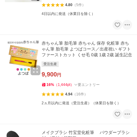
4.80
（
5
件
）
4日以内に発送（休業日を除く）
赤ちゃん筆 胎毛筆 赤ちゃん 保存 化粧筆 赤ち
ゃん筆 胎毛筆 よつばコース／出産祝い ギフト
ファーストカット くせ毛 0歳 1歳 2歳 誕生記念
受注生産
9,900
円
16
%
（
1,444
pt
）
要エントリー
4.94
（
16
件
）
2ヵ月以内に発送（受注生産）（休業日を除く）
メイクブラシ 竹宝堂化粧筆 パウダーブラシ