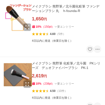
メイクブラシ 熊野筆／北斗園化粧筆 ファンデ
ーションブラシ 丸 h-founda-R
1,650
円
10
%
（
150
pt
）
要エントリー
4.60
（
5
件
）
4日以内に発送（休業日を除く）
メイクブラシ 熊野筆 化粧筆／北斗園 PKシリ
ーズ デュオファイバーブラシ PK-1
2,619
円
10
%
（
238
pt
）
要エントリー
4.50
（
10
件
）
4日以内に発送（休業日を除く）