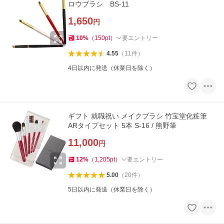
ロウブラシ BS-11
1,650
円
10
%
（
150
pt
）
要エントリー
4.55
（
11
件
）
4日以内に発送（休業日を除く）
ギフト 就職祝い メイクブラシ 竹宝堂化粧筆
ARタイプセット 5本 S-16 / 熊野筆
11,000
円
12
%
（
1,205
pt
）
要エントリー
5.00
（
20
件
）
5日以内に発送（休業日を除く）