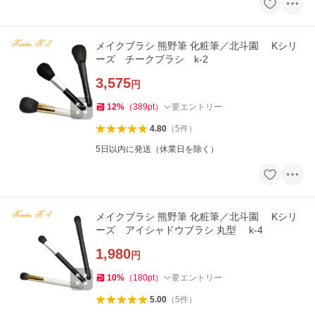
メイクブラシ 熊野筆 化粧筆／北斗園 Kシリ
ーズ チークブラシ k-2
3,575
円
12
%
（
389
pt
）
要エントリー
4.80
（
5
件
）
5日以内に発送（休業日を除く）
メイクブラシ 熊野筆 化粧筆／北斗園 Kシリ
ーズ アイシャドウブラシ 丸型 k-4
1,980
円
10
%
（
180
pt
）
要エントリー
5.00
（
5
件
）