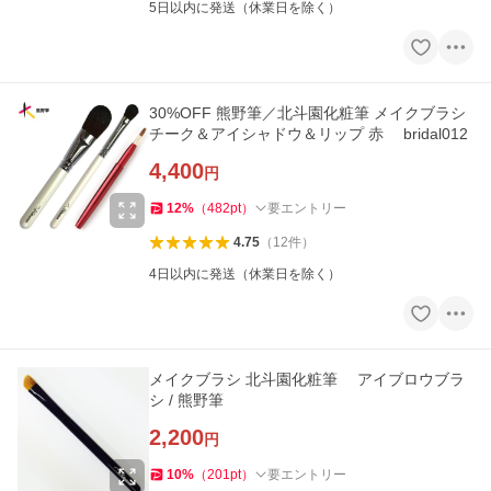
5日以内に発送（休業日を除く）
30%OFF 熊野筆／北斗園化粧筆 メイクブラシ
チーク＆アイシャドウ＆リップ 赤 bridal012
4,400
円
12
%
（
482
pt
）
要エントリー
4.75
（
12
件
）
4日以内に発送（休業日を除く）
メイクブラシ 北斗園化粧筆 アイブロウブラ
シ / 熊野筆
2,200
円
10
%
（
201
pt
）
要エントリー