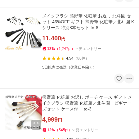
メイクブラシ 熊野筆 化粧筆 お返し 北斗園 セ
ット 46%OFF ギフト 熊野筆 化粧筆／北斗園 K
シリーズ 特別8本セット to-8
11,400
円
12
%
（
1,247
pt
）
要エントリー
4.54
（
80
件
）
5日以内に発送（休業日を除く）
熊野筆 化粧筆 お返し ポーチ ケース ギフト メ
イクブラシ 熊野筆 化粧筆／北斗園 ビギナー
ズセット ケース付 to-3
4,999
円
12
%
（
545
pt
）
要エントリー