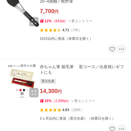
20−4黒軸 / 熊野筆
7,700
円
12
%
（
843
pt
）
要エントリー
4.71
（
7
件
）
10日以内に発送（休業日を除く）
赤ちゃん筆 胎毛筆 彩コース／出産祝いギフ
トにも
受注生産
14,300
円
16
%
（
2,086
pt
）
要エントリー
4.93
（
29
件
）
2ヵ月以内に発送（受注生産）（休業日を除く）