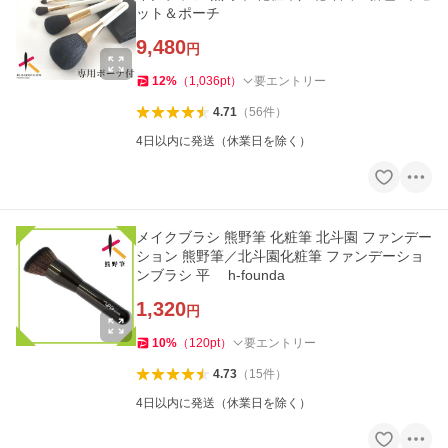
ット＆ポーチ
9,480
円
12
%
（
1,036
pt
）
要エントリー
4.71
（
56
件
）
4日以内に発送（休業日を除く）
メイクブラシ 熊野筆 化粧筆 北斗園 ファンデー
ション 熊野筆／北斗園化粧筆 ファンデーショ
ンブラシ 平 h-founda
1,320
円
10
%
（
120
pt
）
要エントリー
4.73
（
15
件
）
4日以内に発送（休業日を除く）