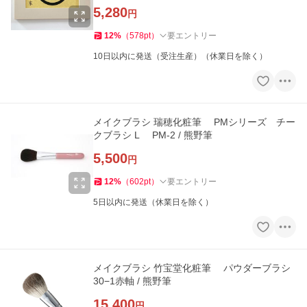
5,280
円
12
%
（
578
pt
）
要エントリー
10日以内に発送（受注生産）（休業日を除く）
メイクブラシ 瑞穂化粧筆 PMシリーズ チー
クブラシ L PM-2 / 熊野筆
5,500
円
12
%
（
602
pt
）
要エントリー
5日以内に発送（休業日を除く）
メイクブラシ 竹宝堂化粧筆 パウダーブラシ
30−1赤軸 / 熊野筆
15,400
円