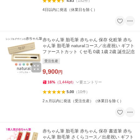
4.63
（
152
件
）
4日以内に発送（休業日を除く）
赤ちゃん筆 胎毛筆 赤ちゃん 保存 化粧筆 赤ち
ゃん筆 胎毛筆 naturalコース／出産祝い ギフト
ファーストカット くせ毛 0歳 1歳 2歳 誕生記念
受注生産
9,900
円
16
%
（
1,444
pt
）
要エントリー
5.00
（
10
件
）
2ヵ月以内に発送（受注生産）（休業日を除く）
赤ちゃん筆 胎毛筆 赤ちゃん 保存 書道筆 赤ち
ゃん筆 胎毛筆 さくらコース／出産祝い ギフト