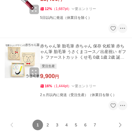
12
%
（
1,687
pt
）
要エントリー
5日以内に発送（休業日を除く）
赤ちゃん筆 胎毛筆 赤ちゃん 保存 化粧筆 赤ち
ゃん筆 胎毛筆 うさくまコース／出産祝い ギフ
ト ファーストカット くせ毛 0歳 1歳 2歳 誕生
記念
受注生産
9,900
円
16
%
（
1,444
pt
）
要エントリー
2ヵ月以内に発送（受注生産）（休業日を除く）
1
2
3
4
5
6
7