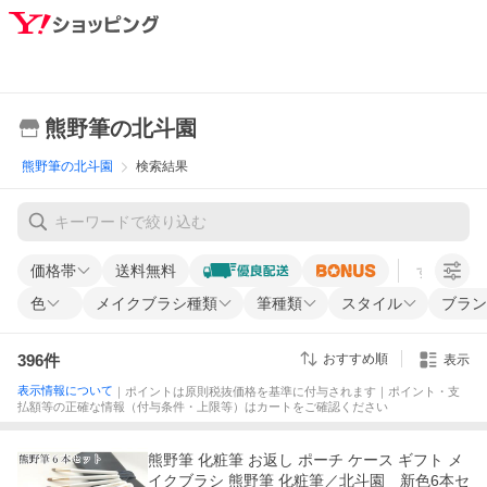
熊野筆の北斗園
熊野筆の北斗園
検索結果
価格帯
送料無料
すべての条
色
メイクブラシ種類
筆種類
スタイル
ブラン
396
件
おすすめ順
表示
表示情報について
｜ポイントは原則税抜価格を基準に付与されます｜ポイント・支
払額等の正確な情報（付与条件・上限等）はカートをご確認ください
熊野筆 化粧筆 お返し ポーチ ケース ギフト メ
イクブラシ 熊野筆 化粧筆／北斗園 新色6本セ