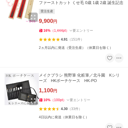
ファーストカット くせ毛 0歳 1歳 2歳 誕生記念
受注生産
9,900
円
16
%
（
1,444
pt
）
要エントリー
4.91
（
151
件
）
2ヵ月以内に発送（受注生産）（休業日を除く）
メイクブラシ 熊野筆 化粧筆／北斗園 Kシリ
ーズ HKポーチケース HK-PO
1,100
円
10
%
（
100
pt
）
要エントリー
4.30
（
33
件
）
4日以内に発送（休業日を除く）