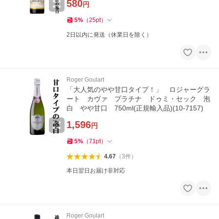
580
円
5
%
（
25
pt
）
2日以内に発送（休業日を除く）
Roger Goulart
「大人気のやや甘口タイプ！」 ロジャーグラ
ート カヴァ プラチナ ドゥミ・セック 泡
白 やや甘口 750ml(正規輸入品)(10-7157)
1,596
円
5
%
（
71
pt
）
4.67
（
3
件
）
本日翌日お届け非対応
Roger Goulart