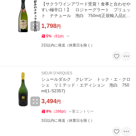
【サクラワインアワード受賞！食事と合わせや
すい極辛口！】 ロジャーグラート ブリュッ
ト ナチュール 泡白 750ml(正規輸入品)(10
-7154)
1,798
円
5
%
（
81
pt
）
2日以内に発送（休業日を除く）
SIEUR D'ARQUES
シュールダルク クレマン トック・エ・クロ
シェ リミテッド・エディション 泡白 750
ml(1-S2357)
3,494
円
9
%
（
286
pt
）
要エントリー
3日以内に発送（休業日を除く）