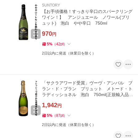
SUNTORY
【お手頃価格！すっきり辛口のスパークリング
ワイン！】 アンジュエール ノワール(ブリ
ュット) 泡白 やや辛口 750ml
970
円
5
%
（
42
pt
）
2日以内に発送（休業日を除く）
「サクラアワード受賞」ヴーヴ・アンバル ブ
ラン・ド・ブラン ブリュット メトード・ト
ラディッショネル 泡白 750ml(正規輸入品)
(10-1222)
1,942
円
5
%
（
87
pt
）
2日以内に発送（休業日を除く）