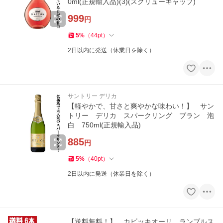
0ml(正規輸入品)(3)(スクリューキャップ)
999
円
5
%
（
44
pt
）
2日以内に発送（休業日を除く）
サントリー デリカ
【軽やかで、甘さと爽やかな味わい！】 サン
トリー デリカ スパークリング ブラン 泡
白 750ml(正規輸入品)
885
円
5
%
（
40
pt
）
2日以内に発送（休業日を除く）
【送料無料！】 カビッキオーリ ランブルス