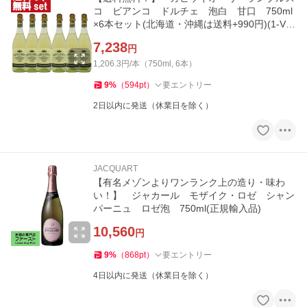
コ ビアンコ ドルチェ 泡白 甘口 750ml
×6本セット(北海道・沖縄は送料+990円)(1-V2
094)
7,238
円
1,206.3円/本（750ml, 6本）
9
%
（
594
pt
）
要エントリー
2日以内に発送（休業日を除く）
JACQUART
【有名メゾンよりワンランク上の造り・味わ
い！】 ジャカール モザイク・ロゼ シャン
パーニュ ロゼ泡 750ml(正規輸入品)
10,560
円
9
%
（
868
pt
）
要エントリー
4日以内に発送（休業日を除く）