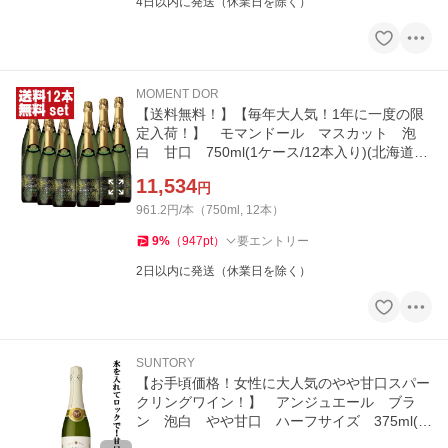
4日以内に発送（休業日を除く）
MOMENT DOR
【送料無料！】【毎年大人気！1年に一度の限
定入荷！】 モマンドール マスカット 泡
白 甘口 750ml(1ケース/12本入り)(北海道・
沖縄は送料+990円)
11,534
円
961.2円/本（750ml, 12本）
9
%
（
947
pt
）
要エントリー
2日以内に発送（休業日を除く）
SUNTORY
【お手頃価格！女性に大人気のやや甘口スパー
クリングワイン！】 アンジュエール ブラ
ン 泡白 やや甘口 ハーフサイズ 375ml(ハ
ーフ)