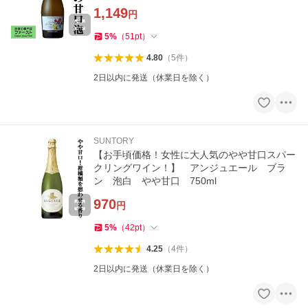
1,149
円
5
%
（
51
pt
）
4.80
（
5
件
）
2日以内に発送（休業日を除く）
SUNTORY
【お手頃価格！女性に大人気のやや甘口スパー
クリングワイン！】 アンジュエール ブラ
ン 泡白 やや甘口 750ml
970
円
5
%
（
42
pt
）
4.25
（
4
件
）
2日以内に発送（休業日を除く）