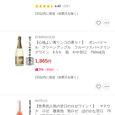
4.40
（
5
件
）
2日以内に発送（休業日を除く）
POMPADOUR
【心地よい青リンゴの香り！】 ポンパドー
ル グリーンアップル フルーツスパークリン
グワイン 6.5％ 泡 やや甘口 750ml(3)
1,865
円
5
%
（
84
pt
）
2日以内に発送（休業日を除く）
MATEUS
【世界的人気の甘口のロゼワイン！】 マテウ
ス ロゼ 微発泡 泡ロゼ ほのかな甘口 75