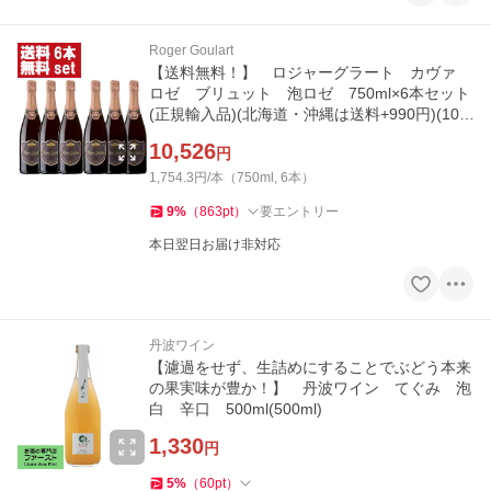
Roger Goulart
【送料無料！】 ロジャーグラート カヴァ
ロゼ ブリュット 泡ロゼ 750ml×6本セット
(正規輸入品)(北海道・沖縄は送料+990円)(10-7
156)
10,526
円
1,754.3円/本（750ml, 6本）
9
%
（
863
pt
）
要エントリー
本日翌日お届け非対応
丹波ワイン
【濾過をせず、生詰めにすることでぶどう本来
の果実味が豊か！】 丹波ワイン てぐみ 泡
白 辛口 500ml(500ml)
1,330
円
5
%
（
60
pt
）