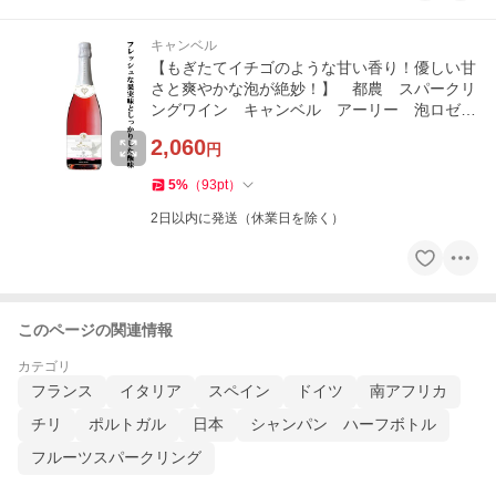
キャンベル
【もぎたてイチゴのような甘い香り！優しい甘
さと爽やかな泡が絶妙！】 都農 スパークリ
ングワイン キャンベル アーリー 泡ロゼ
甘口 750ml(1-W902)
2,060
円
5
%
（
93
pt
）
2日以内に発送（休業日を除く）
このページの関連情報
カテゴリ
フランス
イタリア
スペイン
ドイツ
南アフリカ
チリ
ポルトガル
日本
シャンパン ハーフボトル
フルーツスパークリング