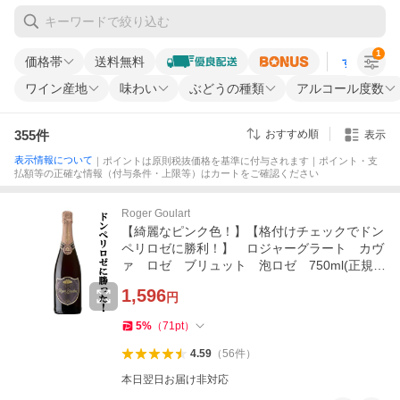
1
価格帯
送料無料
すべての条
ワイン産地
味わい
ぶどうの種類
アルコール度数
355
件
おすすめ順
表示
表示情報について
｜ポイントは原則税抜価格を基準に付与されます｜ポイント・支
払額等の正確な情報（付与条件・上限等）はカートをご確認ください
Roger Goulart
【綺麗なピンク色！】【格付けチェックでドン
ペリロゼに勝利！】 ロジャーグラート カヴ
ァ ロゼ ブリュット 泡ロゼ 750ml(正規輸
入品)(10)
1,596
円
5
%
（
71
pt
）
4.59
（
56
件
）
本日翌日お届け非対応