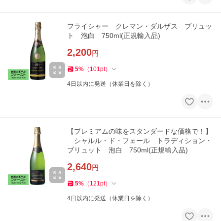
フライシャー クレマン・ダルザス ブリュッ
ト 泡白 750ml(正規輸入品)
2,200
円
5
%
（
101
pt
）
4日以内に発送（休業日を除く）
【プレミアムの味をスタンダードな価格で！】
シャルル・ド・フェール トラディション・
ブリュット 泡白 750ml(正規輸入品)
2,640
円
5
%
（
121
pt
）
4日以内に発送（休業日を除く）