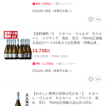
9
%
（
648
pt
）
要エントリー
2日以内に発送（休業日を除く）
【送料無料！】 ナターレ・ヴェルガ モスカ
ート スプマンテ 泡白 甘口 750ml(正規輸
入品)(1ケース/12本入り)(北海道・沖縄は送料+
990円)(10-1251)
14,738
円
1,228.2円/本（750ml, 12本）
9
%
（
1,209
pt
）
要エントリー
2日以内に発送（休業日を除く）
【やさしい果実の甘味が広がる！】 ナター
レ・ヴェルガ モスカート スプマンテ 泡
白 甘口 750ml(正規輸入品)(10-1251)