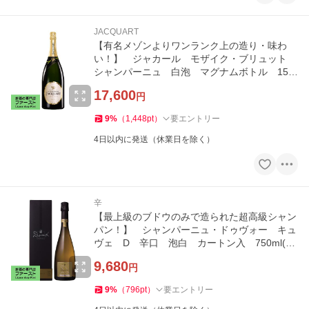
JACQUART
【有名メゾンよりワンランク上の造り・味わ
い！】 ジャカール モザイク・ブリュット
シャンパーニュ 白泡 マグナムボトル 150
0ml(正規輸入品)
17,600
円
9
%
（
1,448
pt
）
要エントリー
4日以内に発送（休業日を除く）
辛
【最上級のブドウのみで造られた超高級シャン
パン！】 シャンパーニュ・ドゥヴォー キュ
ヴェ D 辛口 泡白 カートン入 750ml(正
規輸入品)
9,680
円
9
%
（
796
pt
）
要エントリー