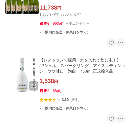
4)
11,738
円
1,956.3円/本（750ml, 6本）
9
%
（
963
pt
）
要エントリー
2日以内に発送（休業日を除く）
【レストランで採用！氷を入れて飲む泡！】
JPシェネ スパークリング アイスエディショ
ン やや甘口 泡白 750ml(正規輸入品)
1,538
円
5
%
（
68
pt
）
3.60
（
5
件
）
2日以内に発送（休業日を除く）