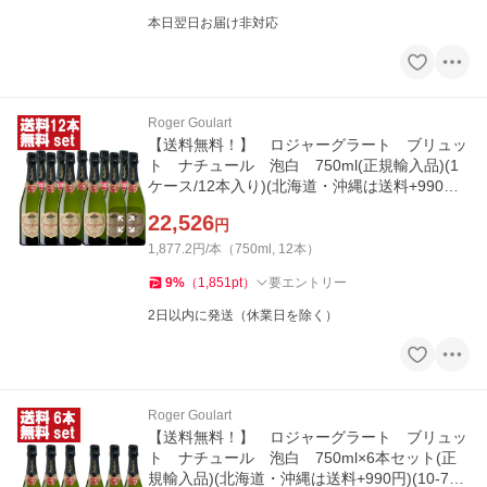
本日翌日お届け非対応
Roger Goulart
【送料無料！】 ロジャーグラート ブリュッ
ト ナチュール 泡白 750ml(正規輸入品)(1
ケース/12本入り)(北海道・沖縄は送料+990円)
(10-7154)
22,526
円
1,877.2円/本（750ml, 12本）
9
%
（
1,851
pt
）
要エントリー
2日以内に発送（休業日を除く）
Roger Goulart
【送料無料！】 ロジャーグラート ブリュッ
ト ナチュール 泡白 750ml×6本セット(正
規輸入品)(北海道・沖縄は送料+990円)(10-715