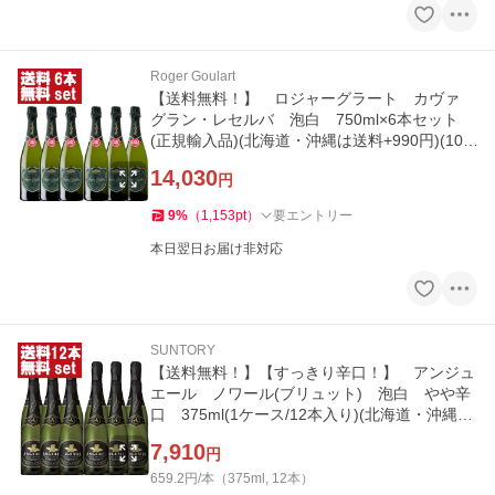
Roger Goulart
【送料無料！】 ロジャーグラート カヴァ
グラン・レセルバ 泡白 750ml×6本セット
(正規輸入品)(北海道・沖縄は送料+990円)(10-7
150)
14,030
円
9
%
（
1,153
pt
）
要エントリー
本日翌日お届け非対応
SUNTORY
【送料無料！】【すっきり辛口！】 アンジュ
エール ノワール(ブリュット) 泡白 やや辛
口 375ml(1ケース/12本入り)(北海道・沖縄は
送料+990円)(ハーフ)
7,910
円
659.2円/本（375ml, 12本）