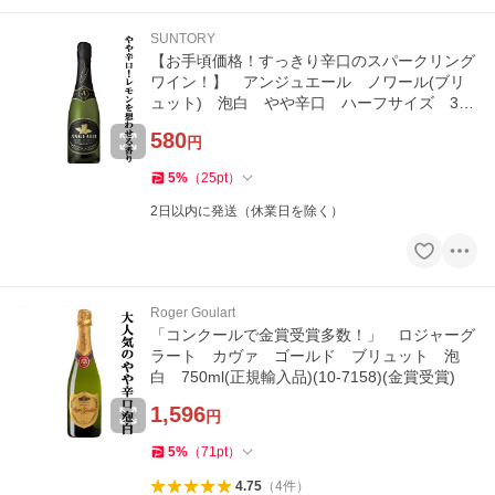
SUNTORY
【お手頃価格！すっきり辛口のスパークリング
ワイン！】 アンジュエール ノワール(ブリ
ュット) 泡白 やや辛口 ハーフサイズ 375
ml(ハーフ)
580
円
5
%
（
25
pt
）
2日以内に発送（休業日を除く）
Roger Goulart
「コンクールで金賞受賞多数！」 ロジャーグ
ラート カヴァ ゴールド ブリュット 泡
白 750ml(正規輸入品)(10-7158)(金賞受賞)
1,596
円
5
%
（
71
pt
）
4.75
（
4
件
）