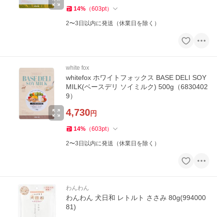
14
%
（
603
pt
）
2〜3日以内に発送（休業日を除く）
white fox
whitefox ホワイトフォックス BASE DELI SOY
MILK(ベースデリ ソイミルク) 500g（6830402
9）
4,730
円
14
%
（
603
pt
）
2〜3日以内に発送（休業日を除く）
わんわん
わんわん 犬日和 レトルト ささみ 80g(994000
81)