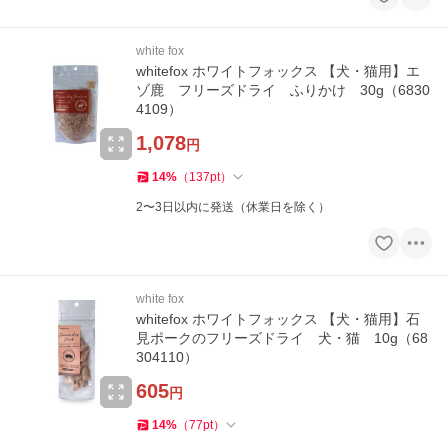
white fox
whitefox ホワイトフォックス 【犬・猫用】エ
ゾ鹿 フリーズドライ ふりかけ 30g（6830
4109）
1,078
円
14
%
（
137
pt
）
2〜3日以内に発送（休業日を除く）
white fox
whitefox ホワイトフォックス 【犬・猫用】石
見ポークのフリーズドライ 犬・猫 10g（68
304110）
605
円
14
%
（
77
pt
）