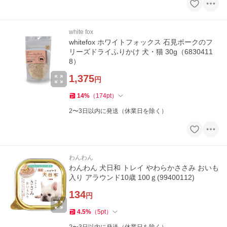
white fox
whitefox ホワイトフォックス 石見ポークのフ
リーズドライふりかけ 犬・猫 30g（6830411
8）
1,375
円
14
%
（
174
pt
）
2〜3日以内に発送（休業日を除く）
わんわん
わんわん 犬日和 トレイ やわらかささみ おいも
入り アラウンド10歳 100ｇ(99400112)
134
円
4.5
%
（
5
pt
）