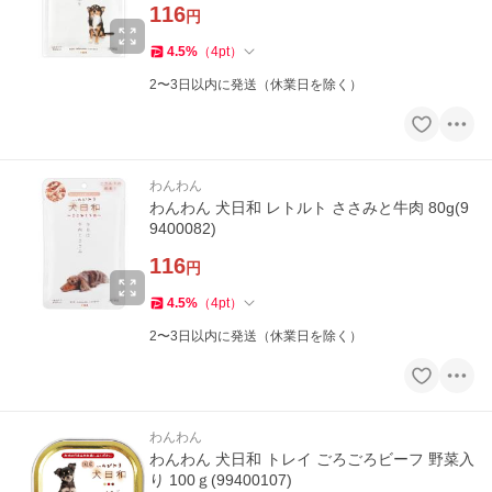
116
円
4.5
%
（
4
pt
）
2〜3日以内に発送（休業日を除く）
わんわん
わんわん 犬日和 レトルト ささみと牛肉 80g(9
9400082)
116
円
4.5
%
（
4
pt
）
2〜3日以内に発送（休業日を除く）
わんわん
わんわん 犬日和 トレイ ごろごろビーフ 野菜入
り 100ｇ(99400107)