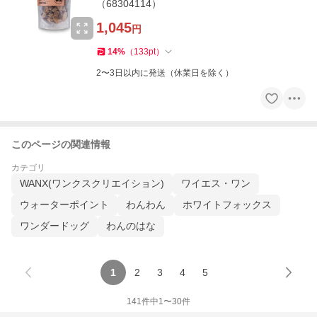
（68304114）
1,045
円
14
%
（
133
pt
）
2〜3日以内に発送（休業日を除く）
このページの関連情報
カテゴリ
WANX(ワンクスクリエイション)
ワイエス・ワン
ウォーターポイント
わんわん
ホワイトフォックス
ワンダードッグ
わんのはな
1
2
3
4
5
141
件中
1
〜
30
件