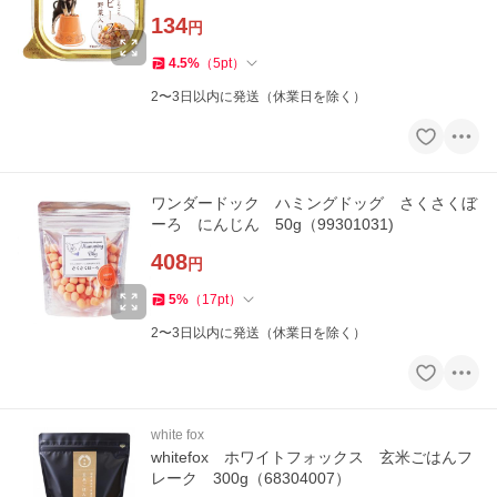
134
円
4.5
%
（
5
pt
）
2〜3日以内に発送（休業日を除く）
ワンダードック ハミングドッグ さくさくぼ
ーろ にんじん 50g（99301031)
408
円
5
%
（
17
pt
）
2〜3日以内に発送（休業日を除く）
white fox
whitefox ホワイトフォックス 玄米ごはんフ
レーク 300g（68304007）