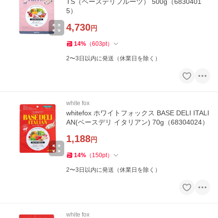
TS（ベースデリフルーツ） 500g（6830401
5）
4,730
円
14
%
（
603
pt
）
2〜3日以内に発送（休業日を除く）
white fox
whitefox ホワイトフォックス BASE DELI ITALI
AN(ベースデリ イタリアン) 70g（68304024）
1,188
円
14
%
（
150
pt
）
2〜3日以内に発送（休業日を除く）
white fox