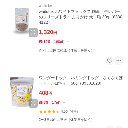
white fox
whitefox ホワイトフォックス 国産・牛レバー
のフリーズドライ ふりかけ 犬・猫 30g（6830
4122）
1,320
円
14
%
（
168
pt
）
2〜3日以内に発送（休業日を除く）
ワンダードック ハミングドッグ さくさくぼ
ーろ かぼちゃ 50g（99301028)
408
円
5
%
（
17
pt
）
4.50
（
4
件
）
2〜3日以内に発送（休業日を除く）