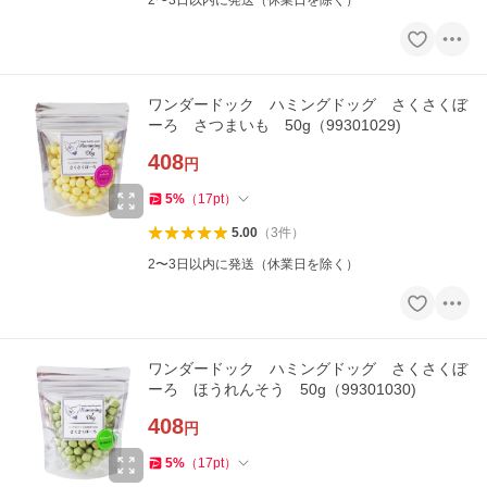
2〜3日以内に発送（休業日を除く）
ワンダードック ハミングドッグ さくさくぼ
ーろ さつまいも 50g（99301029)
408
円
5
%
（
17
pt
）
5.00
（
3
件
）
2〜3日以内に発送（休業日を除く）
ワンダードック ハミングドッグ さくさくぼ
ーろ ほうれんそう 50g（99301030)
408
円
5
%
（
17
pt
）