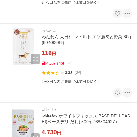
2〜3日以内に発送（休業日を除く）
わんわん
わんわん 犬日和 レトルト エゾ鹿肉と野菜 60g
(99400089)
116
円
4.5
%
（
4
pt
）
3.33
（
3
件
）
2〜3日以内に発送（休業日を除く）
white fox
whitefox ホワイトフォックス BASE DELI DAS
HI(ベースデリ だし) 500g（68304027）
4,730
円