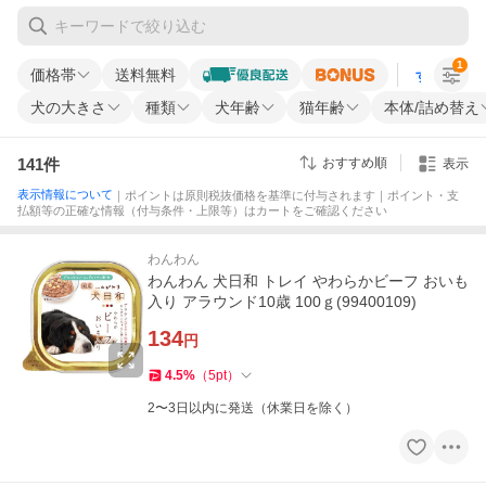
1
価格帯
送料無料
すべての条
犬の大きさ
種類
犬年齢
猫年齢
本体/詰め替え
141
件
おすすめ順
表示
表示情報について
｜ポイントは原則税抜価格を基準に付与されます｜ポイント・支
払額等の正確な情報（付与条件・上限等）はカートをご確認ください
わんわん
わんわん 犬日和 トレイ やわらかビーフ おいも
入り アラウンド10歳 100ｇ(99400109)
134
円
4.5
%
（
5
pt
）
2〜3日以内に発送（休業日を除く）