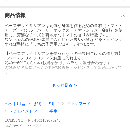
商品情報
ベースデリイタリアンは元気な身体を作るための食材（トマト・
チーズ・バジル・バーリーマックス・アマランサス・卵殻）を使
用し、芳醇なチーズと爽やかなトマトの香りが特徴です。
ワンちゃんの好みや体質に合わせたお肉やお魚などをトッピング
すれば手軽に「うちの子専用ごはん」が作れます。
【ベースデリイタリアンを使ったうちの子専用ごはんの作り方】
1)ベースデリイタリアンをお皿に入れます。
2)40〜60℃くらいのお湯をかけ、ムラなく混ぜ合わせます。
3)好みや体質に合ったお肉やお魚をトッピングして出来上がりで
す。
【お肉・お魚のトッピング例】
もっと見る
肥満が気になる：鶏ササミ、鶏むね肉、鱈など
関節ケア：サケ、サバ、マグロなど
皮膚被毛ケア：牛レバー、豚レバーなど
ペット用品、生き物
犬用品
ドッグフード
【ドッグフードのトッピングとして】
食いつきを良くするために、いつものドッグフードへのトッピン
セミモイストフード、半生
グとしてもお使い頂けます。食べムラがある、食欲がないワンち
ゃんやシニア犬にもオススメです。
JAN/ISBNコード：
4562159070243
■内容量：70g
商品
コード：
68304024
■原材料：大麦フレーク、さつまいも、オートミール、バーリーマ