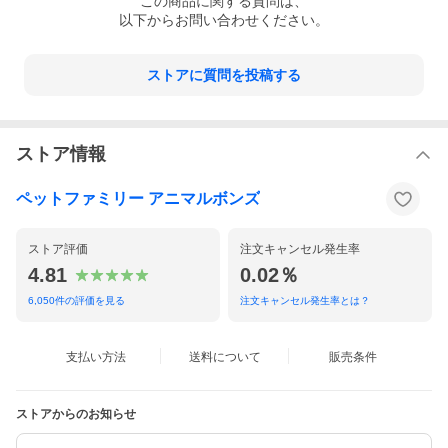
この
商品
に関する質問は、
湯/ベースデリイタリアンと同量~2倍、肉・魚などのたんぱく源/3
以下からお問い合わせください。
6~85g、ホワイトフォックスのフリーズドライ/9~20g
★体重10~20kg：ベースデリイタリアン/大さじ7~12（50~85
g）、お湯/ベースデリイタリアンと同量~2倍、肉・魚などのたん
ぱく源/85~145g、ホワイトフォックスのフリーズドライ/20~35g
ストアに質問を投稿する
ストア情報
ペットファミリー アニマルボンズ
ストア評価
注文キャンセル発生率
4.81
0.02％
6,050
件の評価を見る
注文キャンセル発生率とは？
支払い方法
送料について
販売条件
ストアからのお知らせ