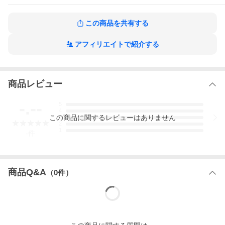
ックス、トマト、チーズ、にんじん、キャベツ、れんこん、卵
殻、アマランサス、大麦若葉、りんごセラミド、ヤーコン、バジ
ル、ケール、ほうれん草、かぼちゃ
この商品を共有する
■成分：粗たんぱく質8.3%以上、粗脂肪4.1%以上、粗繊維1.7%
以、下粗灰分3.0%以下、水分8.4%以下、リン0.16％、マグネシウ
ム0.06％、ナトリウム0.10％
アフィリエイトで紹介する
■エネルギー：325kcal/100g
■属性：手作りごはん、オールステージ、無添加・自然派
■原産国：日本
■注意事項
商品レビュー
※生後2カ月未満のペットには与えないでください。
※フードを変えるとお腹がゆるくなる場合があります。様子をみ
ながら徐々に量を増やしてください。
-.--
5
※お湯を加えたベースデリイタリアンを保存する場合は、冷蔵庫
4
に保管しお早めに与えてください。
この
商品
に関するレビューはありません
3
※着色料・香料不使用のため、色や味にバラツキがあります。茶
2
1
色や黒っぽい粒は原料の一部です。
-
件
[ブランド別][W][WhiteFox][JAN: 4562159070243]
【給与の目安量】（１日2食与える場合の1食分）
商品Q&A
（
0
件）
★体重1~3kg：ベースデリイタリアン/大さじ1~2（7~14g）、お
湯/ベースデリイタリアンと同量~2倍、肉・魚などのたんぱく源/1
2~24g、ホワイトフォックスのフリーズドライ/３~6g
★体重3~5kg：ベースデリイタリアン/大さじ2~3（14~21g）、お
湯/ベースデリイタリアンと同量~2倍、肉・魚などのたんぱく源/2
4~36g、ホワイトフォックスのフリーズドライ/6~9g
★体重5~10kg：ベースデリイタリアン/大さじ3~7（21~50g）、お