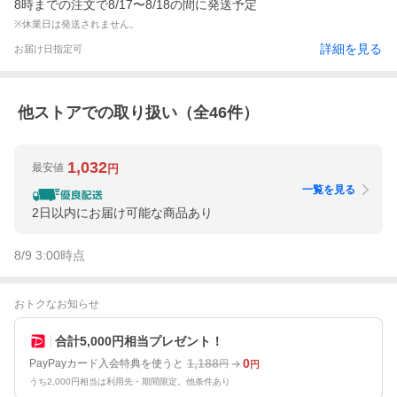
8時までの注文で8/17〜8/18の間に発送予定
※休業日は発送されません。
詳細を見る
お届け日指定可
他ストアでの取り扱い（全
46
件）
1,032
最安値
円
一覧を見る
2日以内にお届け可能な商品あり
8/9 3:00
時点
おトクなお知らせ
合計5,000円相当プレゼント！
1,188
0
PayPayカード入会特典を使うと
円
円
うち2,000円相当は利用先・期間限定。他条件あり