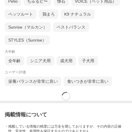
Petio
ちゅるビ〜
懐石
VOICE（ペット用品）
ペッツルート
鶏まろ
K9 ナチュラル
Sunrise（マルカン）
ベストバランス
STYLES（Sunrise）
犬年齢
全年齢
シニア犬用
成犬用
子犬用
ユーザー評価
栄養バランスが非常に良い
食いつきが非常に良い
掲載情報について
・掲載している情報の精度には万全を期しておりますが、その内容の正確
性、安全性、有用性を保証するものではありません。