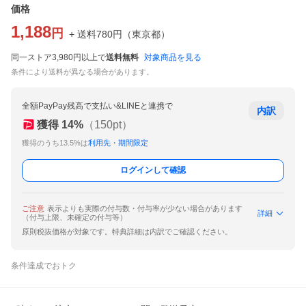
価格
1,188
円
+ 送料
780
円
（
東京都
）
同一ストア3,980円以上で
送料無料
対象商品を見る
条件により送料が異なる場合があります。
全額PayPay残高で支払い&LINEと連携で
内訳
獲得
14
%
（
150
pt）
獲得のうち13.5%は
利用先・期間限定
ログインして確認
ご注意
表示よりも実際の付与数・付与率が少ない場合があります
詳細
（付与上限、未確定の付与等）
原則税抜価格が対象です。特典詳細は内訳でご確認ください。
条件達成でおトク