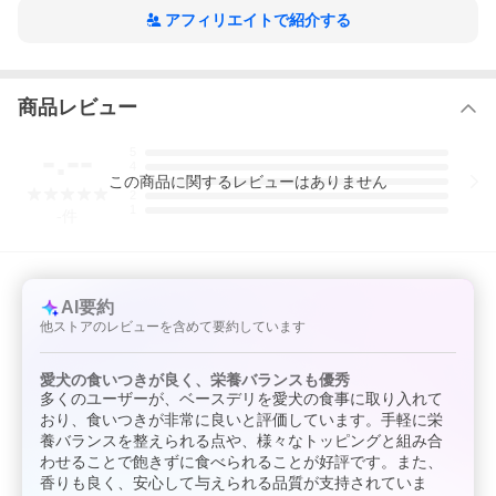
・2ヵ月未満のペットには与えないでください。
・急にフードを変えるとお腹がゆるくなる場合がございます。給
アフィリエイトで紹介する
与目安の1/3量から始め、様子をみながら徐々に量を増やしてくだ
さい。
・お湯を加えて残ったベースデリは冷蔵庫に保管して当日中に与
えてください。
商品レビュー
・使用後はチャックをしめて密閉し、水分が入らないようにご注
意ください。
・着色料、香料不使用なので、色や味にバラツキがあります。
-.--
5
・茶色や黒っぽい粒はさつまいも、海藻、穀物の一部です。
4
・粉末原料が含まれているため、使用前は袋をよく振ってくださ
この
商品
に関するレビューはありません
3
い。
2
1
-
件
[ブランド別][W][WhiteFox][JAN: 4562159070151]
AI要約
他ストアのレビューを含めて要約しています
愛犬の食いつきが良く、栄養バランスも優秀
多くのユーザーが、ベースデリを愛犬の食事に取り入れて
おり、食いつきが非常に良いと評価しています。手軽に栄
養バランスを整えられる点や、様々なトッピングと組み合
わせることで飽きずに食べられることが好評です。また、
香りも良く、安心して与えられる品質が支持されていま