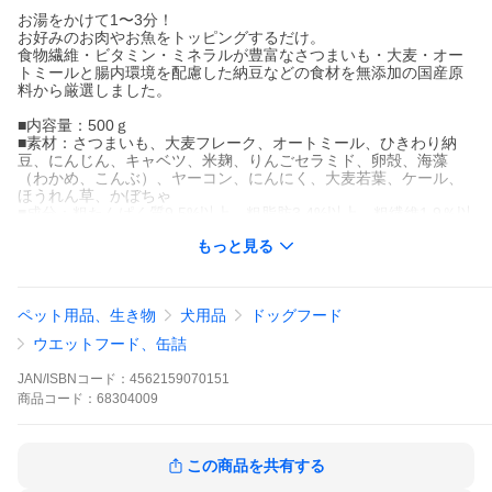
お湯をかけて1〜3分！
お好みのお肉やお魚をトッピングするだけ。
食物繊維・ビタミン・ミネラルが豊富なさつまいも・大麦・オー
トミールと腸内環境を配慮した納豆などの食材を無添加の国産原
料から厳選しました。
■内容量：500ｇ
■素材：さつまいも、大麦フレーク、オートミール、ひきわり納
豆、にんじん、キャベツ、米麹、りんごセラミド、卵殻、海藻
（わかめ、こんぶ）、ヤーコン、にんにく、大麦若葉、ケール、
ほうれん草、かぼちゃ
■成分：粗たんぱく質9.5%以上、粗脂肪3.4%以上、粗繊維1.9％以
下、粗灰分2.5％以下、水分4.5％以下、リン0.23%、マグネシウム
もっと見る
0.87%、ナトリウム0.15%
■エネルギー：336kcal/100ｇ
■給与量：（１日に必要なエネルギーの約1/2食分）
体重1~5kg：ベースデリ/大さじ1~3（7~21g）、お湯/ベースデリ
ペット用品、生き物
犬用品
ドッグフード
と同量~2倍、肉・魚などのたんぱく源/12~36g
体重5~10kg：ベースデリ/大さじ3~7（21~50g）、お湯/ベースデ
ウエットフード、缶詰
リと同量~2倍、肉・魚などのたんぱく源/36~85g
体重10~20kg：ベースデリ/大さじ7~12（50~85g）、お湯/ベース
JAN/ISBNコード：
4562159070151
デリと同量~2倍、肉・魚などのたんぱく源/85~145g
商品
コード：
68304009
■対象：犬（オールステージ※生後2か月以上）
■機能：犬フード（一般食）
■原産国：日本
■注意事項
この商品を共有する
・幼児、小さなお子様の手が届かない所で保管してください。