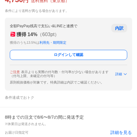
円
送料無料
（
東京都
）
条件により送料が異なる場合があります。
全額PayPay残高で支払い&LINEと連携で
内訳
獲得
14
%
（
603
pt）
獲得のうち13.5%は
利用先・期間限定
ログインして確認
ご注意
表示よりも実際の付与数・付与率が少ない場合があります
詳細
（付与上限、未確定の付与等）
原則税抜価格が対象です。特典詳細は内訳でご確認ください。
条件達成でおトク
8時までの注文で8/6〜8/7の間に発送予定
※休業日は発送されません。
詳細を見る
お届け日指定可