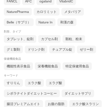
FANCL
AFC
ogaland
VitabridC
NaturePharma
カロリミット
メタバリア
Belle（サプリ）
Nature In
和漢の森
剤形、タイプ
タブレット、錠剤
カプセル剤
顆粒、粉末
グミ製剤
ドリンク剤
チュアブル錠
ゼリー剤
保健機能食品
機能性表示食品
栄養機能食品
特定保健用食品
キーワード
すりりん
エラク酸
エラグ酸
シボラナイトダイエットコーヒー
ダイエットサプリ
腸活プレミアムエイト
お腹の脂肪
エラク酸スラリン