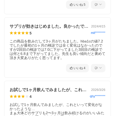
クジュヨウ抽出物、ケイヒ抽出物、ハトムギ抽出物、牡蠣抽出
いいね
5
物、菊芋抽出物、サラシア抽出物、ジンジャー抽出物／緑茶抽出
物、結晶セルロース、CMC、HPC、ステアリン酸Ca、二酸化ケイ
素
【栄養成分表示】
※4粒（1.280mg）あたり
サプリが効きはじめました。良かったです。
2024/4/15
エネルギー/4.74kcal、たんぱく質/0.05g、脂質/0.03g、炭水化物/
1.08g、食塩相当量/0〜0.01g
5
mit********
【保存方法】
この商品を飲みだして3ヶ月がたちました。hba1cの値7.2
直射日光や高温多湿を避け、お子さまの手の届かない所に保管し
でしたが最初の1ヶ月の検診では全く変化はなかったので
てください。
すが2回目の検診では7.0に下がってました3回目の検診で
開封後はチャックをしっかり閉じて保存し、なるべく早くお召し
は何と6.8まで下がってました。先生も良い傾向だと褒めて
上がりください。
頂き大変ありがたく思ってます。
【ご使用上の注意】
いいね
4
●疾病の予防や治療の効果を期待して用いるものではありません。
●食生活は、主食、主菜、副菜を基本に、食事のバランスを。●原
材料をご参照の上、食物アレルギーのある方はお召し上がりをお
控え下さい。●体質や体調により、稀に合わない場合がございます
が、その場合はご使用をお控え下さい。●薬を服用あるいは通院中
お試しで1ヶ月飲んでみましたが、これと…
2026/3/26
の方、妊娠、授乳中の方は医師にご相談の上お召し上がりくださ
い。●体調に異変を感じた際は、速やかに摂取を中止し、医師に相
4
qhy********
談してください。●植物由来の成分を使用しているため、斑点や色
調がバラつく場合がありますが、品質に問題はございません。
お試しで1ヶ月飲んでみましたが、これといって変化がな
かったような…

【広告文責】
まぁ大体どのサプリも2〜3ヶ月は飲み続けるのがいいみた
株式会社テイクオン 050-6865-7541