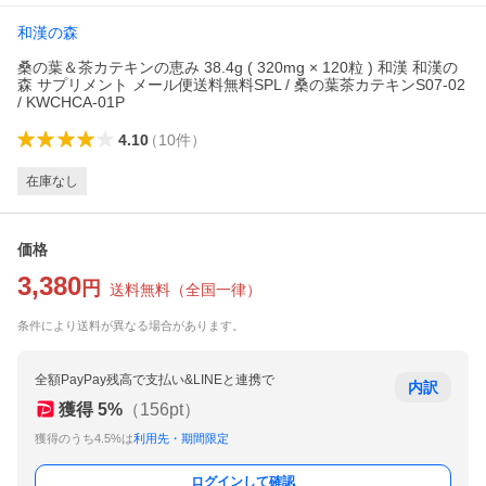
和漢の森
桑の葉＆茶カテキンの恵み 38.4g ( 320mg × 120粒 ) 和漢 和漢の
森 サプリメント メール便送料無料SPL / 桑の葉茶カテキンS07-02
/ KWCHCA-01P
4.10
（
10
件
）
在庫なし
価格
3,380
円
送料無料
（
全国一律
）
条件により送料が異なる場合があります。
全額PayPay残高で支払い&LINEと連携で
内訳
獲得
5
%
（
156
pt）
獲得のうち4.5%は
利用先・期間限定
ログインして確認