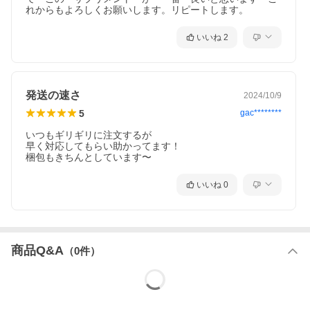
れからもよろしくお願いします。リピートします。
いいね
2
発送の速さ
2024/10/9
5
gac********
いつもギリギリに注文するが

早く対応してもらい助かってます！

梱包もきちんとしています〜
いいね
0
商品Q&A
（
0
件）