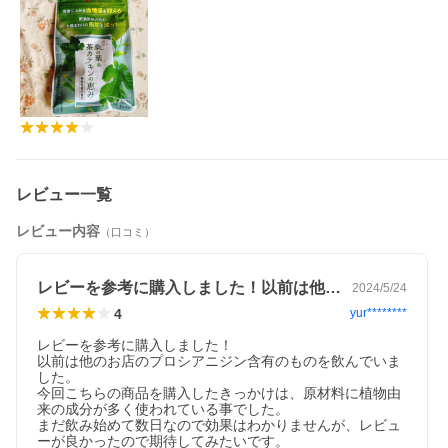
「桑の葉＆茶カテキンの恵み」は、食後の血糖値やおなかの脂肪
が気になる方におすすめのサプリメントです！
【脂質と糖質をWケア！】
食後の血糖値の上昇を抑える機能がある成分の「桑の葉由来イミ
ノシュガー」と、内臓脂肪や皮下脂肪・体重の減少・高めのBMI
を低下させるサポートをする成分の「茶カテキン」を配合してい
ます。
さらに「菊芋」「サラシア」「生姜」「田七人参」など、厳選さ
れた9種類のサポート成分も配合！
レビュー一覧
【こんなお悩みありませんか？】
・炭水化物を食べすぎてしまう
レビュー内容
（口コミ）
・血糖値が気になるけど対策出来ていない
・運動を習慣化するのが難しい
・お腹周りの脂肪が気になる
レビーを参考に購入しました！以前は他の…
2024/5/24
また、国内の健康補助食品GMP認定工場で製造しているので、安
4
yur********
心してお飲みいただけます。
レビーを参考に購入しました！

毎日の健康習慣に「桑の葉＆茶カテキンの恵み」をぜひお試しく
以前は他のお店のプロシアニジン含有のものを飲んでいま
ださい！
した。

今回こちらの商品を購入したきっかけは、原材料に植物由
来の成分が多く使われている事でした。

【名称】
まだ飲み始めて数日なので効果はわかりませんが、レビュ
桑の葉エキス・緑茶抽出物加工食品
ーが良かったので期待してみたいです。