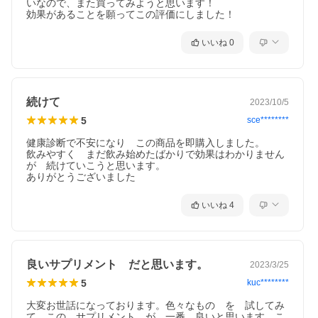
いなので、また買ってみようと思います！

効果があることを願ってこの評価にしました！
【発売元】
株式会社 和漢
いいね
0
【原産国】
日本
【商品区分】
機能性表示食品
続けて
2023/10/5
5
sce********
【ご案内】
●メーカーの都合により事前の告知なく商品パッケージが変更され
健康診断で不安になり　この商品を即購入しました。

る場合もあり、商品画像と実際にお届けする商品のパッケージ等
飲みやすく　まだ飲み始めたばかりで効果はわかりません
が異なる場合がございます。●当社では複数店舗を運営し他店舗で
が　続けていこうと思います。

も販売しております為、ご注文後に品切れのご案内をさせていた
ありがとうございました
だく場合がございます。あらかじめご了承下さいますようお願い
致します。
いいね
4
良いサプリメント だと思います。
2023/3/25
5
kuc********
大変お世話になっております。色々なもの　を　試してみ
て　この　サプリメント　が　一番　良いと思います　こ