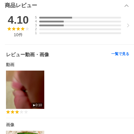
商品レビュー
3袋セット
4.10
5
4
3
2
1
10
件
一覧で見る
レビュー動画・画像
動画
0:10
【 賞味期限についてご案内 】
お届けする商品は、錠剤タイプのサプリメント等と異なり賞味期
限が数か月と短めの商品です。
まとめ買いをご検討のお客様は、ご注意ください。
画像
（賞味期限4ヶ月以上の商品をお届けします。）