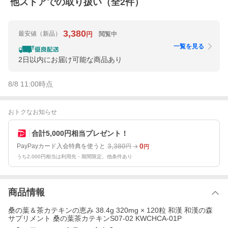
他ストアでの取り扱い（全
2
件）
3,380
最安値
（新品）
閲覧中
円
一覧を見る
2日以内にお届け可能な商品あり
8/8 11:00
時点
おトクなお知らせ
合計5,000円相当プレゼント！
3,380
0
PayPayカード入会特典を使うと
円
円
うち2,000円相当は利用先・期間限定。他条件あり
商品情報
桑の葉＆茶カテキンの恵み 38.4g 320mg × 120粒 和漢 和漢の森
サプリメント 桑の葉茶カテキンS07-02 KWCHCA-01P