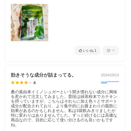
【機能性関与成分】
桑の葉由来イミノシュガー/2.42mg、茶カテキン（ガレート型カテ
キンとして）/150mg
【届出番号】
F962
【届出表示】
本品には桑の葉由来イミノシュガー及び茶カテキン（ガレート型
カテキンとして）が含まれます。桑の葉由来イミノシュガーは、
いいね
1
食事に含まれる糖の吸収を抑えて、食後に上がる血糖値を抑える
機能が報告されています。茶カテキン（ガレート型カテキンとし
て）には、肥満気味の方のお腹まわりの脂肪（内臓脂肪、皮下脂
肪）を減少させ、体重の減少をサポートし、高めのBMIを低下さ
せる機能があることが報告されています 。
効きそうな成分が詰まってる。
2024/10/13
【一日摂取目安量】
4
swe********
4粒
桑の葉由来イミノシュガーという聞き慣れない成分に興味
【内容量】
を惹かれて注文してみました。普段は緑茶粉末でカテキン
38.4g（320mg × 120粒）
を摂っていますが、こちらはそれらに加え色々とサポート
成分が配合されており、より集中的にお腹まわりの脂肪に
【お召し上がり方】
効果があるのかもしれません。私は3袋飲みきりましたが
水またはぬるま湯などでお召し上がりください。
特に変わりはありませんでした。ずっと続けるには高価な
商品なので、目的に応じて使い分けるのも良いかもです
【原材料名】
ね。
桑葉エキス末（桑の葉エキス、デキストリン）（国内製造）、澱
粉、還元パラチノース、有機田七人参粉末、クローブ抽出物、ニ