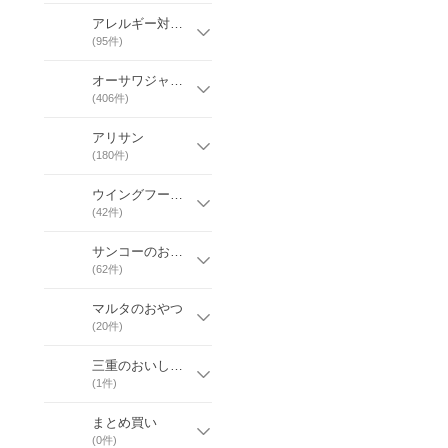
アレルギー対応商品
(
95
件)
オーサワジャパン
(
406
件)
アリサン
(
180
件)
ウイングフーズのお菓子
(
42
件)
サンコーのお菓子
(
62
件)
マルタのおやつ
(
20
件)
三重のおいしい自然食品
(
1
件)
まとめ買い
(
0
件)