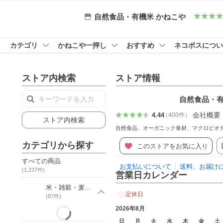
自然食品・有機米 かねこや
カテゴリ
かねこや一押し
おすすめ
ネコポスについ
ストア内検索
ストア情報
自然食品・有
会社概要
4.44
（
400
件
）
ストア内検索
自然食品、オーガニック食材、マクロビオ
カテゴリから探す
このストアをお気に入り
すべての商品
お支払いについて
送料、お届け
(
1,237
件)
営業日カレンダー
米・雑穀・麦・豆
定休日
(
87
件)
2026年8月
日
月
火
水
木
金
土