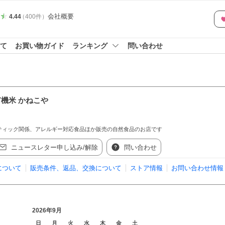
会社概要
4.44
（
400
件
）
て
お買い物ガイド
ランキング
問い合わせ
機米 かねこや
ティック関係、アレルギー対応食品ほか販売の自然食品のお店です
ニュースレター申し込み/解除
問い合わせ
について
販売条件、返品、交換について
ストア情報
お問い合わせ情報
2026年9月
日
月
火
水
木
金
土