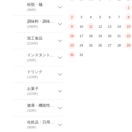
粉類・麺
1
(
96
件)
2
3
4
5
6
7
8
調味料・調味ソース
(
295
件)
9
10
11
12
13
14
15
16
17
18
19
20
21
22
加工食品
(
215
件)
23
24
25
26
27
28
29
インスタント惣菜
30
31
(
25
件)
ドリンク
(
124
件)
お菓子
(
223
件)
健康・機能性食品
(
32
件)
化粧品・日用雑貨
(
90
件)