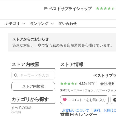
ベストサプライショップ
カテゴリ
ランキング
問い合わせ
ストアからのお知らせ
迅速な対応。丁寧で安心感のある店舗運営を心掛けています。
ストア内検索
ストア情報
ベストサプ
会社概要
4.30
（
467
件
）
ストア内検索
SIMフリースマートフォン、スマートフォ
カテゴリから探す
このストアをお気に入り
すべての商品
お支払いについて
送料、お届け
(
573
件)
営業日カレンダー