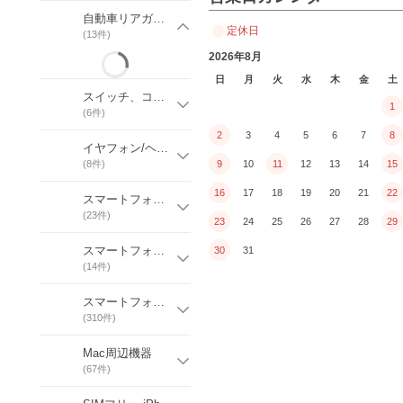
自動車リアガラス用カッティングステッカー
定休日
(
13
件)
2026年8月
日
月
火
水
木
金
土
スイッチ、コンセント周りに貼るステッカー
1
(
6
件)
2
3
4
5
6
7
8
イヤフォン/ヘッドフォン/スピーカー関連
(
8
件)
9
10
11
12
13
14
15
16
17
18
19
20
21
22
スマートフォンケーブル
(
23
件)
23
24
25
26
27
28
29
スマートフォン充電アクセサリ
30
31
(
14
件)
スマートフォン用 デザインフィルム
(
310
件)
Mac周辺機器
(
67
件)