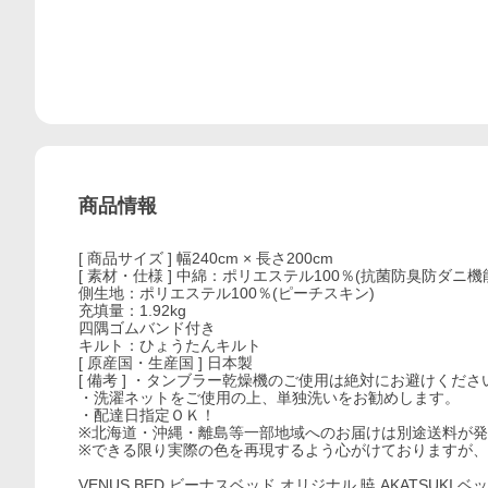
商品情報
[ 商品サイズ ] 幅240cm × 長さ200cm
[ 素材・仕様 ] 中綿：ポリエステル100％(抗菌防臭防ダ
側生地：ポリエステル100％(ピーチスキン)
充填量：1.92kg
四隅ゴムバンド付き
キルト：ひょうたんキルト
[ 原産国・生産国 ] 日本製
[ 備考 ] ・タンブラー乾燥機のご使用は絶対にお避けくださ
・洗濯ネットをご使用の上、単独洗いをお勧めします。
・配達日指定ＯＫ！
※北海道・沖縄・離島等一部地域へのお届けは別途送料が
※できる限り実際の色を再現するよう心がけておりますが
VENUS BED ビーナスベッド オリジナル 暁 AKATSUK