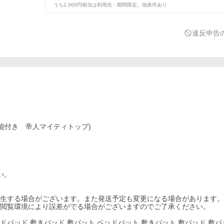
うち2,000円相当は利用先・期間限定。他条件あり
違反申告
ニ機能付き 帝人マイティトップ)
い。
発生する場合がございます。また発送予定も変更になる場合があります。
、閲覧環境により誤差がでる場合がございますのでご了承ください。
I ベッドパッド 敷きパッド 敷パット ベッドパット 敷きパット 敷パッド 敷