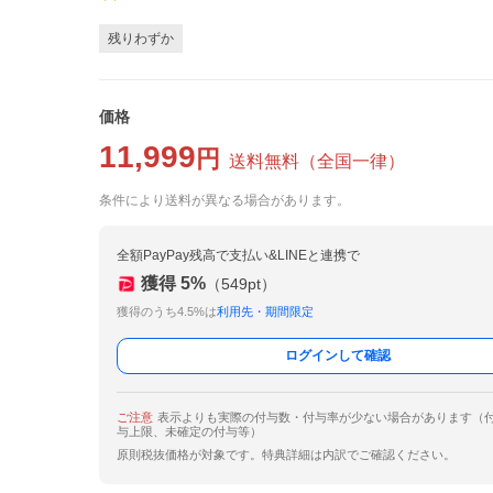
残りわずか
価格
11,999
円
送料無料
（
全国一律
）
条件により送料が異なる場合があります。
全額PayPay残高で支払い&LINEと連携で
獲得
5
%
（
549
pt）
獲得のうち4.5%は
利用先・期間限定
ログインして確認
ご注意
表示よりも実際の付与数・付与率が少ない場合があります（
与上限、未確定の付与等）
原則税抜価格が対象です。特典詳細は内訳でご確認ください。