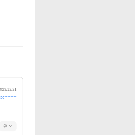
023/12/21
zoc********