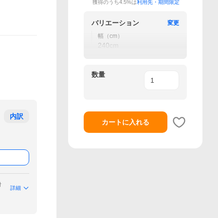
獲得のうち4.5%は
利用先・期間限定
バリエーション
変更
幅（cm）
240cm
数量
内訳
カートに入れる
付
詳細