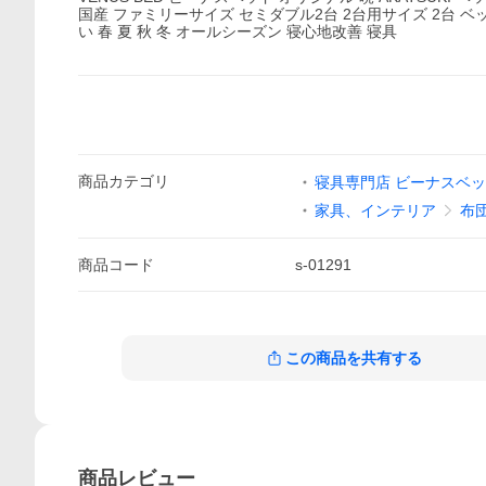
国産 ファミリーサイズ セミダブル2台 2台用サイズ 2台 ベ
い 春 夏 秋 冬 オールシーズン 寝心地改善 寝具
商品
カテゴリ
寝具専門店 ビーナスベ
家具、インテリア
布
商品
コード
s-01291
この商品を共有する
商品
レビュー