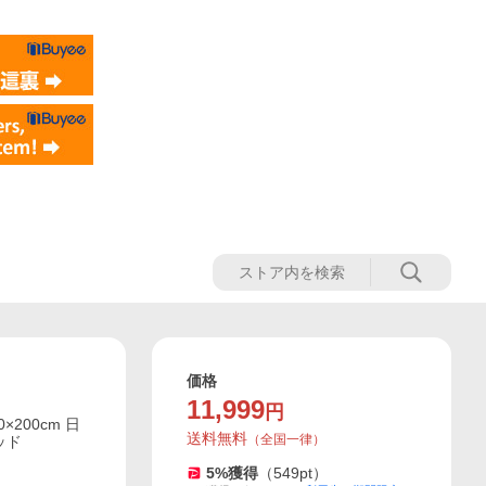
価格
11,999
円
×200cm 日
送料無料
（
全国一律
）
ッド
5
%獲得
（
549
pt）