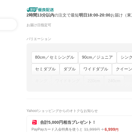
2時間13分以内
の注文で最短
明日18:00-20:00
お届け（東
お届け日指定可
バリエーション
80cm／セミシングル
90cm／ジュニア
シン
セミダブル
ダブル
ワイドダブル
クイー
キング
ワイドキング
220cm
240cm
Yahoo!ショッピングからのオトクなお知らせ
合計5,000円相当プレゼント！
11,999
6,999
PayPayカード入会特典を使うと
円
円