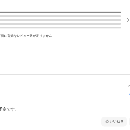
評価に有効なレビュー数が足りません
2


予定です。
いいね
0