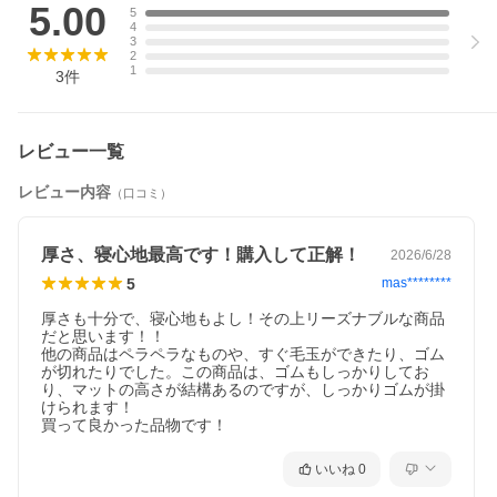
5.00
5
4
3
2
1
3
件
レビュー一覧
レビュー内容
（口コミ）
厚さ、寝心地最高です！購入して正解！
2026/6/28
5
mas********
厚さも十分で、寝心地もよし！その上リーズナブルな商品
だと思います！！

他の商品はペラペラなものや、すぐ毛玉ができたり、ゴム
が切れたりでした。この商品は、ゴムもしっかりしてお
り、マットの高さが結構あるのですが、しっかりゴムが掛
けられます！

買って良かった品物です！
いいね
0