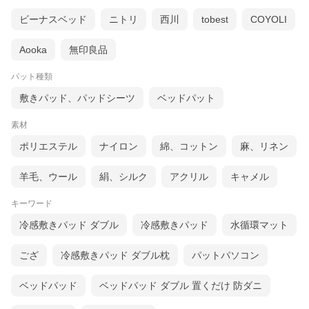
ビーナスベッド
ニトリ
西川
tobest
COYOLI
Aooka
無印良品
パット種類
敷きパッド、パッドシーツ
ベッドパット
素材
ポリエステル
ナイロン
綿、コットン
麻、リネン
羊毛、ウール
絹、シルク
アクリル
キャメル
キーワード
冷感敷きパッド ダブル
冷感敷きパッド
水循環マット
ござ
冷感敷きパッド ダブル枕
パットパソコン
ベッドパッド
ベッドパッド ダブル 置くだけ 防ダニ