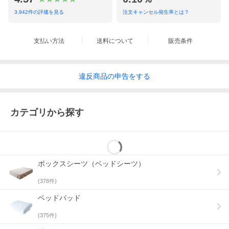
3,942
件の評価を見る
注文キャンセル発生率とは？
シリーズラインナップ
■ベッドパッド
支払い方法
送料について
販売条件
−
セミシングル
−
ジュニア
−
シングル
−
セミダブル
違反
商品の
申告をする
−
ダブル
−
ワイドダブル
−
クイーン
−
キング
カテゴリから探す
−
ワイドキング
−
ファミリー220cm
−
ファミリー240cm
ボックスシーツ（ベッドシーツ）
(
378
件)
ベッドパッド
(
375
件)