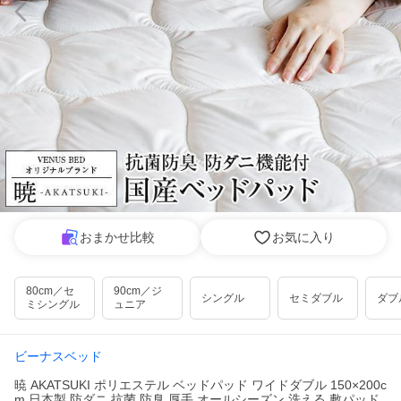
おまかせ比較
お気に入り
80cm／セ
90cm／ジ
シングル
セミダブル
ダブ
ミシングル
ュニア
ビーナスベッド
暁 AKATSUKI ポリエステル ベッドパッド ワイドダブル 150×200c
m 日本製 防ダニ 抗菌 防臭 厚手 オールシーズン 洗える 敷パッド