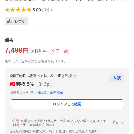
5.00
（
3
件
）
残りわずか
価格
7,499
円
送料無料
（
全国一律
）
条件により送料が異なる場合があります。
全額PayPay残高で支払い&LINEと連携で
内訳
獲得
5
%
（
343
pt）
獲得のうち4.5%は
利用先・期間限定
ログインして確認
ご注意
表示よりも実際の付与数・付与率が少ない場合があります
詳細
（付与上限、未確定の付与等）
原則税抜価格が対象です。特典詳細は内訳でご確認ください。