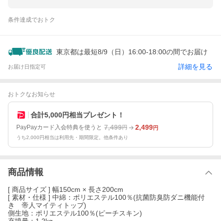
条件達成でおトク
東京都は最短8/9（日）16:00-18:00の間でお届け
詳細を見る
お届け日指定可
おトクなお知らせ
合計5,000円相当プレゼント！
7,499
2,499
PayPayカード入会特典を使うと
円
円
うち2,000円相当は利用先・期間限定。他条件あり
商品情報
[ 商品サイズ ] 幅150cm × 長さ200cm
[ 素材・仕様 ] 中綿：ポリエステル100％(抗菌防臭防ダニ機能付
き 帝人マイティトップ)
側生地：ポリエステル100％(ピーチスキン)