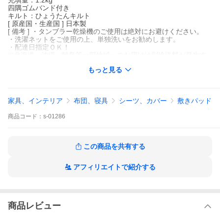
充填量：1.2kg
四隅ゴムバンド付き
キルト：ひょうたんキルト
[ 原産国・生産国 ] 日本製
[ 備考 ] ・タンブラー乾燥機のご使用は絶対にお避けください。
・洗濯ネットをご使用の上、単独洗いをお勧めします。
・配達日指定ＯＫ！
※北海道・沖縄・離島等一部地域へのお届けは別途送料が発生す
る場合がございます。また発送予定も変更になる場合がありま
もっと見る
す。
※できる限り実際の色を再現するよう心がけておりますが、閲覧
環境により誤差がでる場合がございますのでご了承ください。
家具、インテリア
布団、寝具
シーツ、カバー
敷きパッド
VENUS BED ビーナスベッド オリジナル 暁 AKATSUKI ベッドパ
ッド 敷きパッド 敷パット ベッドパット 敷きパット 敷パッド 敷パ
商品
コード：
s-01286
ット 日本製 国産 ワイドダブル 防ダニ 抗菌 防臭 ピーチスキン加
工 ひょうたんキルト 厚手 肉厚 洗える 丸洗い 春 夏 秋 冬 オール
シーズン 寝心地改善 寝具
この商品を共有する
アフィリエイトで紹介する
商品レビュー