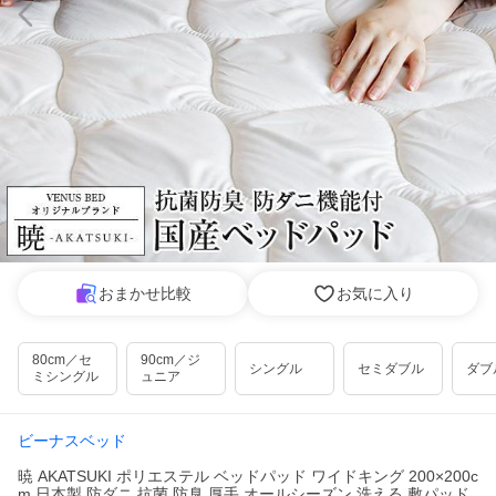
おまかせ比較
お気に入り
80cm／セ
90cm／ジ
シングル
セミダブル
ダブ
ミシングル
ュニア
ビーナスベッド
暁 AKATSUKI ポリエステル ベッドパッド ワイドキング 200×200c
m 日本製 防ダニ 抗菌 防臭 厚手 オールシーズン 洗える 敷パッド