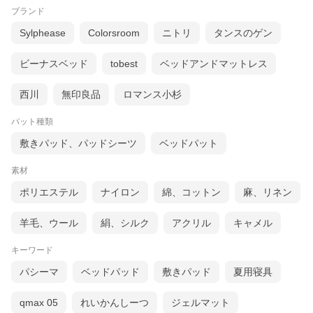
ブランド
■ベッドパッド
Sylphease
Colorsroom
ニトリ
タンスのゲン
−
セミシングル
−
ジュニア
−
シングル
ビーナスベッド
tobest
ベッドアンドマットレス
−
セミダブル
−
ダブル
西川
無印良品
ロマンス小杉
−
ワイドダブル
−
クイーン
−
キング
パット種類
−
ワイドキング
−
ファミリー220cm
敷きパッド、パッドシーツ
ベッドパット
−
ファミリー240cm
素材
ポリエステル
ナイロン
綿、コットン
麻、リネン
羊毛、ウール
絹、シルク
アクリル
キャメル
キーワード
パシーマ
ベッドパッド
敷きパッド
夏用寝具
qmax 05
れいかんしーつ
ジェルマット