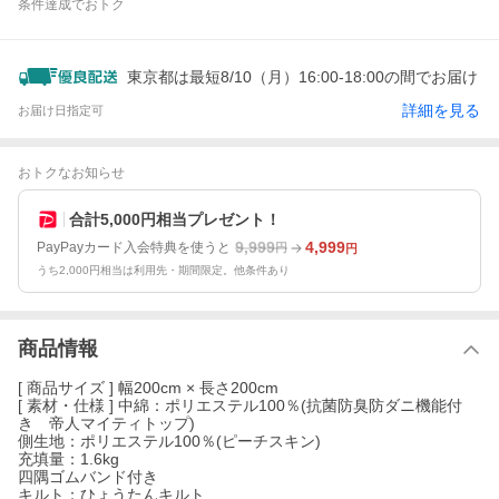
条件達成でおトク
東京都は最短8/10（月）16:00-18:00の間でお届け
詳細を見る
お届け日指定可
おトクなお知らせ
合計5,000円相当プレゼント！
9,999
4,999
PayPayカード入会特典を使うと
円
円
うち2,000円相当は利用先・期間限定。他条件あり
商品情報
[ 商品サイズ ] 幅200cm × 長さ200cm
[ 素材・仕様 ] 中綿：ポリエステル100％(抗菌防臭防ダニ機能付
き 帝人マイティトップ)
側生地：ポリエステル100％(ピーチスキン)
充填量：1.6kg
四隅ゴムバンド付き
キルト：ひょうたんキルト