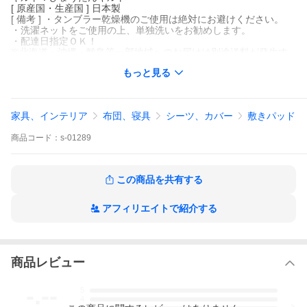
[ 原産国・生産国 ] 日本製
[ 備考 ] ・タンブラー乾燥機のご使用は絶対にお避けください。
・洗濯ネットをご使用の上、単独洗いをお勧めします。
・配達日指定ＯＫ！
※北海道・沖縄・離島等一部地域へのお届けは別途送料が発生す
る場合がございます。また発送予定も変更になる場合がありま
もっと見る
す。
※できる限り実際の色を再現するよう心がけておりますが、閲覧
環境により誤差がでる場合がございますのでご了承ください。
家具、インテリア
布団、寝具
シーツ、カバー
敷きパッド
VENUS BED ビーナスベッド オリジナル 暁 AKATSUKI ベッドパ
ッド 敷きパッド 敷パット ベッドパット 敷きパット 敷パッド 敷パ
商品
コード：
s-01289
ット 日本製 国産 ワイドキング シングル2台 2台用サイズ 2台 ベッ
ド用 防ダニ 抗菌 防臭 ピーチスキン加工 ひょうたんキルト 厚手
肉厚 洗える 丸洗い 春 夏 秋 冬 オールシーズン 寝心地改善 寝具
この商品を共有する
アフィリエイトで紹介する
商品レビュー
-.--
5
4