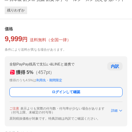
残りわずか
価格
9,999
円
送料無料
（
全国一律
）
条件により送料が異なる場合があります。
全額PayPay残高で支払い&LINEと連携で
内訳
獲得
5
%
（
457
pt）
獲得のうち4.5%は
利用先・期間限定
ログインして確認
ご注意
表示よりも実際の付与数・付与率が少ない場合があります
詳細
（付与上限、未確定の付与等）
原則税抜価格が対象です。特典詳細は内訳でご確認ください。