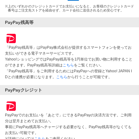
※
上のいずれかのクレジットカードでお支払いになると、お客様のクレジットカード
番号はご注文先ストアを経由せず、カード会社に送信されるため安心です。
PayPay残高等
「PayPay残高等」はPayPay株式会社が提供するスマートフォンを使ってお
支払いができる電子マネーサービスです。
Yahoo!ショッピングではPayPay残高等を1円単位でお買い物に利用すること
ができます。PayPay残高等詳細は
こちら
をご覧ください。
「PayPay残高等」をご利用するためにはPayPayへの登録とYahoo! JAPAN I
Dとの連携が必要になります。
こちら
から行うことが可能です。
PayPayクレジット
PayPayでのお支払いを「あとで」にできるPayPayの決済方法です。ご利用
分は翌月まとめてお支払い。
事前にPayPay残高等へチャージする必要がなく、PayPay残高等がなくても
お支払い可能です。
※詳細については
こちら
をご参照ください。