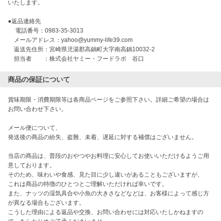
いたします。

●返品連絡先

 　電話番号：0983-35-3013

　メールアドレス：yahoo@yummy-life39.com

　返送先住所：宮崎県児湯郡高鍋町大字南高鍋10032-2

　担当者　　：株式会社ヤミー・フードラボ　谷口
商品の保証について
賞味期限・消費期限等は各商品ページをご参照下さい。詳細ご希望の場合は
お問い合わせ下さい。

メール便について、

発送後の商品の紛失、盗難、未着、遅延に対する補償はございません。

当店の商品は、普段のおやつやお料理に安心してお使いいただけるようご用
意しております。

そのため、味わいや食感、見た目に少し違いがあることもございますが、

これは商品の特徴のひとつとご理解いただければ幸いです。

また、ナッツの湿気具合や小魚の大きさなどなどは、お客様によって感じ方
が異なる場合もございます。

こうした理由による返品や交換、お問い合わせには対応いたしかねますの