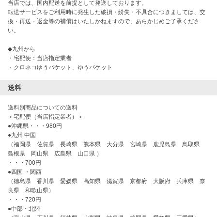
当店では、国内配送を前提として発送しております。

転送サービスをご利用時に発生した破損・紛失・不具合につきましては、交
換・再送・返金等の補償はいたしかねますので、あらかじめご了承くださ
い。

◆九州から

・宅配便：当店指定業者

送料
送料別商品についての送料

＜宅配便（当店指定業者）＞

●沖縄県・・・980円

●九州 中国

（福岡県　佐賀県　長崎県　熊本県　大分県　宮崎県　鹿児島県　鳥取県　
島根県　岡山県　広島県　山口県 ）

・・・700円

●四国 ・関西

（徳島県　香川県　愛媛県　高知県　滋賀県　京都府　大阪府　兵庫県　奈
良県　和歌山県）

・・・720円

●中部・北陸
