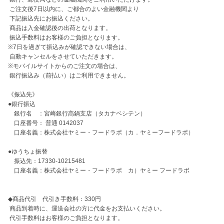
 ご注文後7日以内に、ご都合のよい金融機関より

 下記振込先にお振込ください。

 商品は入金確認後の出荷となります。

 振込手数料はお客様のご負担となります。

※7日を過ぎて振込みが確認できない場合は、

 自動キャンセルをさせていただきます。

※モバイルサイトからのご注文の場合は、

 銀行振込み（前払い）はご利用できません。

《振込先》 

●銀行振込

　銀行名　：宮崎銀行高鍋支店（タカナベシテン）

　口座番号： 普通 0142037

　口座名義：株式会社ヤミー・フードラボ（カ．ヤミーフードラボ） 

●ゆうちょ振替

　振込先：17330-10215481 

　口座名義：株式会社ヤミー・フードラボ　カ）ヤミー フードラボ 

◆商品代引　代引き手数料：330円

 商品到着時に、運送会社の方に代金をお支払いください。

 代引手数料はお客様のご負担となります。