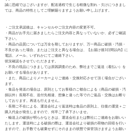
誠に恐縮ではございますが、配送過程で生じる軽微な割れ・欠けにつきまし
ては、商品の特性としてご理解賜りますようお願い申し上げます。

・ご注文承認後は、キャンセルやご注文内容の変更不可。

・商品がお手元に届きましたらご注文内容と異なっていないか、必ずご確認
下さい。

・商品の品質については万全を期しておりますが、万一商品に破損・汚損・
不良があった場合、またはご注文と異なる場合は、【お届け後3日間以内】に
電話、メール、いずれかにてご連絡下さい。

状況確認をさせていただきます。

・不良の現品につきましては原因調査のため、弊社までご返送（着払い）を
お願いする場合があります。

・また、商品によりメーカーよりご連絡・交換対応させて頂く場合がござい
ます。

・食品を発送の場合は、原則としてお客様のご都合による（商品の破損・汚
損以外）長期不在、送付先相違、想像と違った等でのご返品・交換はお断り
しております。再送も行えません。

・長期ご不在による、運送会社より返送時は食品の原則上、往復の運賃＋ご
購入代金が発生しますので、何卒ご了承下さいませ。 

・輸送上の破損が明らかなときは、運送会社または弊社にご連絡をお願いい
たします。運送時による破損の際は、運送会社より破損の荷物の回収を行い
ますので、お手数でも破棄せずにそのままの状態で保管頂けますようお願い