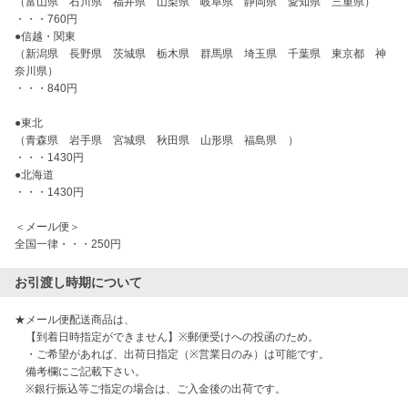
（富山県　石川県　福井県　山梨県　岐阜県　静岡県　愛知県　三重県）

・・・760円

●信越・関東

（新潟県　長野県　茨城県　栃木県　群馬県　埼玉県　千葉県　東京都　神
奈川県）

・・・840円

●東北

（青森県　岩手県　宮城県　秋田県　山形県　福島県　）

・・・1430円

●北海道

・・・1430円

＜メール便＞

全国一律・・・250円
お引渡し時期について
★メール便配送商品は、

　【到着日時指定ができません】※郵便受けへの投函のため。

　・ご希望があれば、出荷日指定（※営業日のみ）は可能です。

　備考欄にご記載下さい。

　※銀行振込等ご指定の場合は、ご入金後の出荷です。
