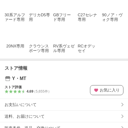
30系アルフ
デリカD5専
GBフリー
C27セレナ
90ノア・ヴ
ァード専用
用
ド専用
専用
ォク専用
20NX専用
クラウンス
RV系ヴェゼ
RCオデッ
ポーツ専用
ル専用
セイ
ストア情報
Y・MT
ストア評価
お気に入り
4.69
（
5,655
件
）
お支払いについて
送料、お届けについて
販売条件、返品、交換について