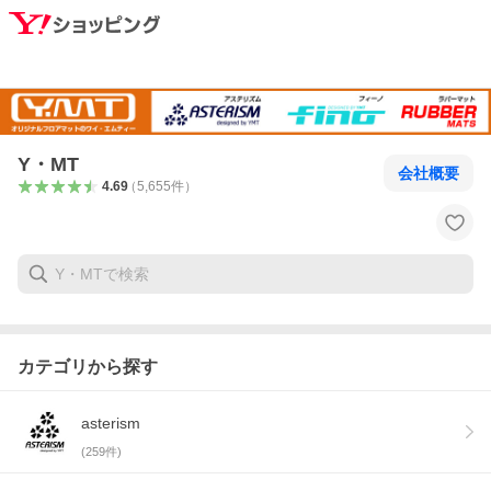
Y・MT
会社概要
4.69
（
5,655
件
）
カテゴリから探す
asterism
(
259
件)