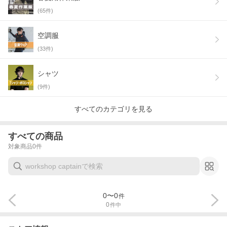
(
65
件)
空調服
(
33
件)
シャツ
(
9
件)
すべてのカテゴリを見る
すべての商品
対象商品
0
件
0
〜
0
件
0
件中