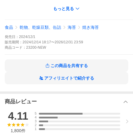
【内容量】全型35枚
もっと見る
【原材料】乾海苔
【加工地】大阪市西淀川区
【賞味期限】商品に記載
【保存方法】※直射日光、高温、多湿を避け、涼しい場所で保管
食品
乾物、乾燥豆類、缶詰
海苔
焼き海苔
して下さい。
※開封後は封を密閉し早めのお召し上がりくださ
発売日：
2024/12/1
い。
販売期間：
2024/12/14 18:17
〜
2026/12/31 23:59
商品
コード：
23200-NEW
この商品を共有する
アフィリエイトで紹介する
商品レビュー
4.11
5
4
3
2
1
1,800
件