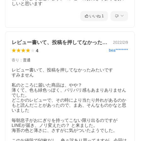
しいと思います
いいね
1
レビュー書いて、投稿を押してなかったみ…
2022/2/9
4
bea********
香り
：
普通
レビュー書いて、投稿を押してなかったみたいです

すみません

私のところに届いた商品は、やや？

薄くて、色も緑色っぽく、パリパリ感もあまりありません
でした。

どこかのレビューで、その時により当たり外れがあるのか
もと読んだことがあったので、まあ、そんなものかなと思
いました

毎朝息子がおにぎりを持ってこない限り出るのですが

LINEが届き、ノリ変えたの？ と来ました。

海苔の色と薄さに、さすがに気がついたようでした。

このお値段で50枚だし、色々訳あり買ってますが、今回は
