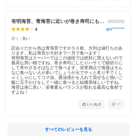
有明海苔、青海苔に近いが巻き寿司にも最適
2022/5/31
4
gps********
香り
：
良い
訳ありだから色は青海苔ですが５０枚、大判は値打ちがあ
ります、私は海苔が大好きで一月で食べます！

有明海苔はスーパーではこの値段では絶対に買えないので
最高な買い物ですね、巻き寿司にしたりハサミで細切りに
して丼やざるそばなどで食べます、栄誉満点で海藻はそん
なに食べない人が多いでしょうが火でサッと炙り手でくし
ゃくしゃにしてコマ油、醤油僅かを入れて混ぜると熱いご
飯に玉子かけをして一緒に食べると結構美味しいですね、
海苔は体に良い、栄養素もバランスが取れる最高な食材で
すよね！
いいね
0
すべてのレビューを見る