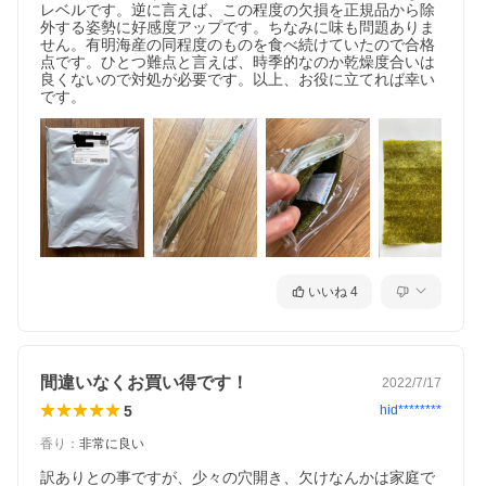
レベルです。逆に言えば、この程度の欠損を正規品から除
外する姿勢に好感度アップです。ちなみに味も問題ありま
せん。有明海産の同程度のものを食べ続けていたので合格
点です。ひとつ難点と言えば、時季的なのか乾燥度合いは
良くないので対処が必要です。以上、お役に立てれば幸い
です。
いいね
4
間違いなくお買い得です！
2022/7/17
5
hid********
香り
：
非常に良い
訳ありとの事ですが、少々の穴開き、欠けなんかは家庭で