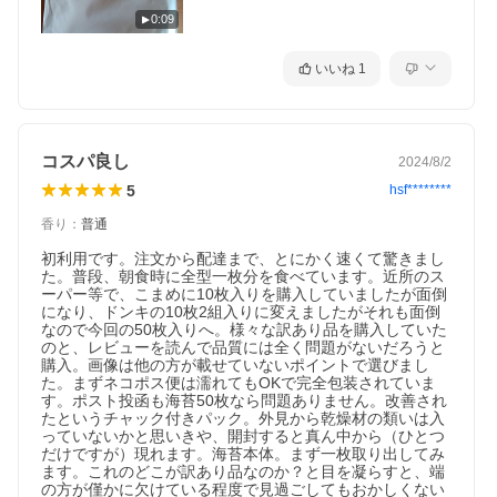
0:09
いいね
1
コスパ良し
2024/8/2
5
hsf********
香り
：
普通
初利用です。注文から配達まで、とにかく速くて驚きまし
た。普段、朝食時に全型一枚分を食べています。近所のス
ーパー等で、こまめに10枚入りを購入していましたが面倒
になり、ドンキの10枚2組入りに変えましたがそれも面倒
なので今回の50枚入りへ。様々な訳あり品を購入していた
のと、レビューを読んで品質には全く問題がないだろうと
購入。画像は他の方が載せていないポイントで選びまし
た。まずネコポス便は濡れてもOKで完全包装されていま
す。ポスト投函も海苔50枚なら問題ありません。改善され
たというチャック付きパック。外見から乾燥材の類いは入
っていないかと思いきや、開封すると真ん中から（ひとつ
だけですが）現れます。海苔本体。まず一枚取り出してみ
ます。これのどこが訳あり品なのか？と目を凝らすと、端
の方が僅かに欠けている程度で見過ごしてもおかしくない