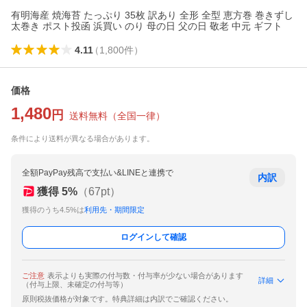
有明海産 焼海苔 たっぷり 35枚 訳あり 全形 全型 恵方巻 巻きずし
太巻き ポスト投函 浜買い のり 母の日 父の日 敬老 中元 ギフト
4.11
（
1,800
件
）
価格
1,480
円
送料無料
（
全国一律
）
条件により送料が異なる場合があります。
全額PayPay残高で支払い&LINEと連携で
内訳
獲得
5
%
（
67
pt）
獲得のうち4.5%は
利用先・期間限定
ログインして確認
ご注意
表示よりも実際の付与数・付与率が少ない場合があります
詳細
（付与上限、未確定の付与等）
原則税抜価格が対象です。特典詳細は内訳でご確認ください。