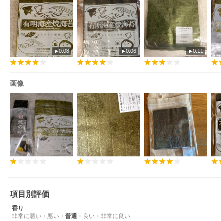
0:08
0:06
0:11
画像
項目別評価
香り
非常に悪い
・
悪い
・
普通
・
良い
・
非常に良い