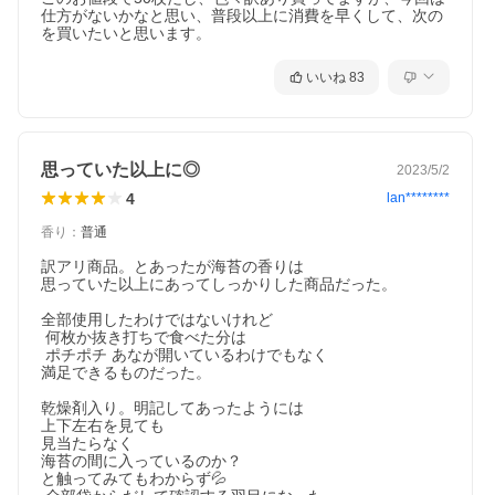
仕方がないかなと思い、普段以上に消費を早くして、次の
いいね
83
思っていた以上に◎
2023/5/2
4
lan********
香り
：
普通
訳アリ商品。とあったが海苔の香りは

思っていた以上にあってしっかりした商品だった。

全部使用したわけではないけれど

 何枚か抜き打ちで食べた分は

 ポチポチ あなが開いているわけでもなく

満足できるものだった。

乾燥剤入り。明記してあったようには

上下左右を見ても

見当たらなく

海苔の間に入っているのか？

と触ってみてもわからず💦
