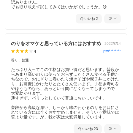
訳ありません。

でも取り敢えず試してみてはいかがでしょうか。😄
いいね
2
のりをオマケと思っている方にはおすすめ
2022/3/14
4
ptw********
香り
：
普通
たっぷり入ってこの価格はお買い得だと思います。普段か
らあまり高いのりは使っておらず…たくさん食べる子供た
ちなので、おにぎりに巻いたり焼きそばや親子丼にかけた
り、お蕎麦にかけたりとたくさん使います。手巻き寿司を
やほうものなら、あっという間になくなってしまうので、
大変助かります。

薄すぎず、パリっとしていて普通においしいです。

普段から高級な厚い、しっかり味のわかるのりをお口にさ
れている方には全くおすすめしません。そういう意味では
質より量です。が、我が家は大変満足しています。
いいね
23