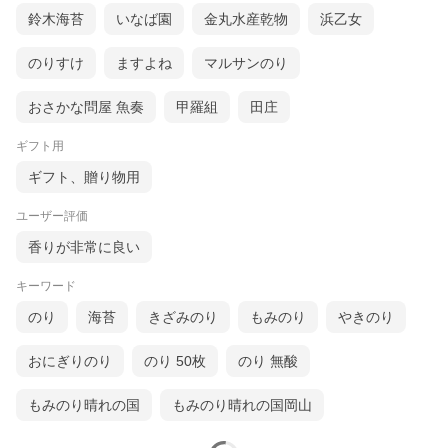
鈴木海苔
いなば園
金丸水産乾物
浜乙女
のりすけ
ますよね
マルサンのり
おさかな問屋 魚奏
甲羅組
田庄
ギフト用
ギフト、贈り物用
ユーザー評価
香りが非常に良い
キーワード
のり
海苔
きざみのり
もみのり
やきのり
おにぎりのり
のり 50枚
のり 無酸
もみのり晴れの国
もみのり晴れの国岡山