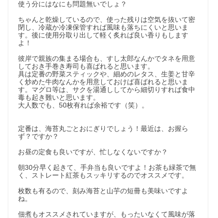
使う分にはなにも問題無いでしょ？

ちゃんと乾燥しているので、使った残りは空気を抜いて密
閉し、冷蔵か冷凍保管すれば風味も落ちにくいと思いま
す。後に使用分取り出して軽く炙れば良い香りもします
よ！

彼岸で親族の集まる場合も、すし太郎なんかでタネを用意
しておき手巻き寿司も喜ばれると思います。

具は定番の野菜スティックや、細めのレタス、生姜と甘辛
く炒めた牛肉なんかを用意しておけば喜ばれると思いま
す。マグロ等は、サクを湯通ししてから細切りすれば食中
毒も起き難いと思います。

大人数でも、50枚有れば余裕です（笑）。

定番は、海苔丸ごとおにぎりでしょう！最近は、お握ら
ず？ですか？

お昼の定食も良いですが、忙しなくないですか？

朝30分早く起きて、手弁当も良いですよ！お茶も緑茶で無
く、ストレート紅茶もスッキリするのでオススメです。

枚数も有るので、刻み海苔と山芋の短冊も美味いですよ
ね。

佃煮もオススメされていますが、もったいなくて風味が落