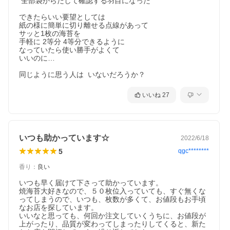
 全部袋からだして確認する羽目になった

できたらいい要望としては

紙の様に簡単に切り離せる点線があって

サッと1枚の海苔を

手軽に 2等分 4等分できるように

なっていたら使い勝手がよくて

いいのに…

いいね
27
いつも助かっています☆
2022/6/18
5
qgc********
香り
：
良い
いつも早く届けて下さって助かっています。

焼海苔大好きなので、５０枚位入っていても、すぐ無くな
ってしまうので、いつも、枚数が多くて、お値段もお手頃
なお店を探しています。

いいなと思っても、何回か注文していくうちに、お値段が
上がったり、品質が変わってしまったりしてくると、新た