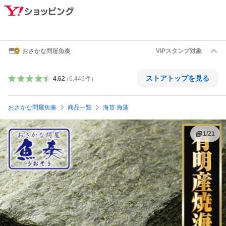
おさかな問屋魚奏
VIPスタンプ対象
ストアトップを見る
4.62
（
6,449
件
）
おさかな問屋魚奏
商品一覧
海苔 海藻
1
/
21