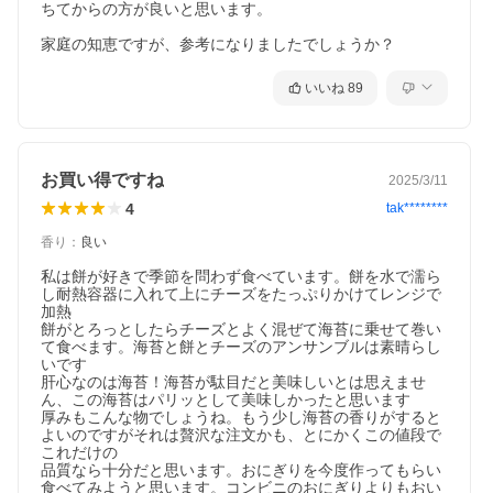
ちてからの方が良いと思います。

家庭の知恵ですが、参考になりましたでしょうか？
いいね
89
お買い得ですね
2025/3/11
4
tak********
香り
：
良い
私は餅が好きで季節を問わず食べています。餅を水で濡ら
し耐熱容器に入れて上にチーズをたっぷりかけてレンジで
加熱

餅がとろっとしたらチーズとよく混ぜて海苔に乗せて巻い
て食べます。海苔と餅とチーズのアンサンブルは素晴らし
いです

肝心なのは海苔！海苔が駄目だと美味しいとは思えませ
ん、この海苔はパリッとして美味しかったと思います

厚みもこんな物でしょうね。もう少し海苔の香りがすると
よいのですがそれは贅沢な注文かも、とにかくこの値段で
これだけの

品質なら十分だと思います。おにぎりを今度作ってもらい
食べてみようと思います。コンビニのおにぎりよりもおい