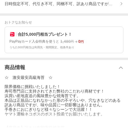
日時指定不可、代引き不可、同梱不可、訳あり商品ですが味や品質
おトクなお知らせ
合計5,000円相当プレゼント！
1,480
0
PayPayカード入会特典を使うと
円
円
うち2,000円相当は利用先・期間限定。他条件あり
商品情報
☆ 激安最安高級海苔 ☆
限界価格に挑戦いたしました！
寿司専門店に支持されてきた弊社のこだわり商材です！
浜買い産地直送の風味豊かな焼海苔です。
本品は正規品になれなかった形の不ぞろいや、穴なきなどのある
訳あり商品ですが、味や品質に一切影響はありません。
手巻きにおにぎりなど様々なシーンで大活躍！！
ヤマト運輸ネコポスのポスト投函でお届けいたします。
【商品名】訳あり有明高級焼海苔