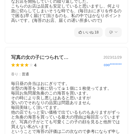
なお店を開拓していくの繰り返しでした。

こちらのお店は品質も安定していると思いますし、何より
急に切らしてしまいそうな時でも、(毎日おにぎりを作るの
で困る)早く届けて頂けるのも、私の中ではかなりポイント
高いです。(海苔のお店、届くの遅い所多いので)
いいね
18
写真の女の子につられて…
2023/11/29
4
coo********
香り
：
普通
毎日昼の弁当はおにぎりです。

全型の海苔を３枚に切って🍙１個に１枚使ってます。

毎回お魚問屋魚奏のこの海苔を買います。

その時により良し悪しはあると思いますが

安いのでそれなりの品質は問題ありません

毎回美味しく頂いてます。

他の店でもっと安い価格で出ているものもありますがずっ
と魚奏の海苔を買っている最大の理由は毎回言っています
が、写真の子がとても可愛くこの子の顔を見ると他所では
買えない私がいます。

ということで海苔の評価は二の次なので参考にならず申し