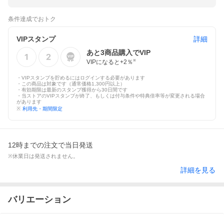
条件達成でおトク
VIPスタンプ
詳細
あと
3
商品購入でVIP
VIPになると+
2
％
※
・VIPスタンプを貯めるにはログインする必要があります
・この商品は対象です（通常価格1,300円以上）
・有効期限は最新のスタンプ獲得から30日間です
・当ストアのVIPスタンプが終了、もしくは付与条件や特典倍率等が変更される場合
があります
※
利用先・期間限定
12時までの注文で当日発送
※休業日は発送されません。
詳細を見る
バリエーション