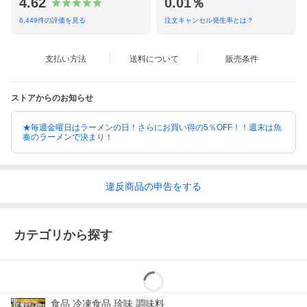
4.62
0.01％
6,449
件の評価を見る
注文キャンセル発生率とは？
支払い方法
送料について
販売条件
ストアからのお知らせ
★毎週金曜日はラーメンの日！さらにお買い得の5％OFF！！週末は魚
奏のラーメンで決まり！
違反
商品の
申告をする
カテゴリから探す
食品 冷凍食品 珍味 調味料