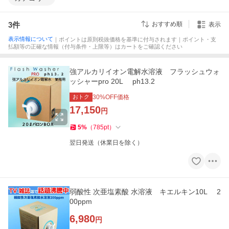
3
件
おすすめ順
表示
表示情報について
｜ポイントは原則税抜価格を基準に付与されます｜ポイント・支
払額等の正確な情報（付与条件・上限等）はカートをご確認ください
強アルカリイオン電解水溶液 フラッシュウォ
ッシャーpro 20L ph13.2
おトク
30
%OFF価格
17,150
円
5
%
（
785
pt
）
翌日発送（休業日を除く）
弱酸性 次亜塩素酸 水溶液 キエルキン10L 2
00ppm
6,980
円