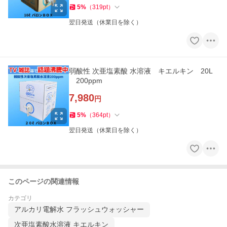
5
%
（
319
pt
）
翌日発送（休業日を除く）
弱酸性 次亜塩素酸 水溶液 キエルキン 20L
200ppm
7,980
円
5
%
（
364
pt
）
翌日発送（休業日を除く）
このページの関連情報
カテゴリ
アルカリ電解水 フラッシュウォッシャー
次亜塩素酸水溶液 キエルキン