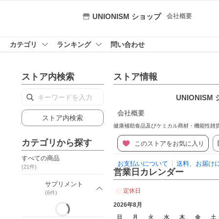
会社概要
UNIONISM ショップ
カテゴリ
ランキング
問い合わせ
ストア内検索
ストア情報
UNIONISM
会社概要
ストア内検索
健康補助食品及びケミカル商材・機能性雑
カテゴリから探す
このストアをお気に入り
すべての商品
お支払いについて
送料、お届け
(
21
件)
営業日カレンダー
サプリメント
定休日
(
6
件)
2026年8月
日
月
火
水
木
金
土